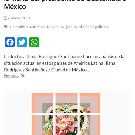
México
6 mayo, 2021
Colombia
Guatemala
México
Migración
violencia policiaca
F
T
W
ac
w
h
La doctora Iliana Rodríguez Santibañez hace un análisis de la
e
itt
at
situación actual en estos países de América Latina Iliana
b
er
s
Rodríguez Santibañez / Ciudad de México…
#VisiónGlobal:
Ver más ...
o
A
Qué
pasa
o
p
en
k
p
Colombia
y
la
visita
del
presidente
de
Guatemala