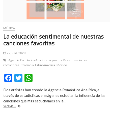
a
México
MÚSICA
La educación sentimental de nuestras
canciones favoritas
29 julio, 2020
Agencia Romántica Analítica
argentina
Brasil
canciones
romanticas
Colombia
Latinoamérica
México
F
T
W
ac
w
h
Dos artistas han creado la Agencia Romántica Analítica, a
e
itt
at
través de estadísticas e imágenes estudian la influencia de las
b
er
s
canciones que más escuchamos en la…
La
Ver más ...
o
A
educación