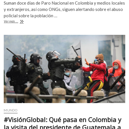
Suman doce días de Paro Nacional en Colombia y medios locales
e
itt
at
y extranjeros, así como ONGs, siguen alertando sobre el abuso
b
er
s
policial sobre la población …
#ParoNacional
Ver más ...
o
A
en
Colombia,
o
p
recrudece
k
p
la
violencia
MUNDO
#VisiónGlobal: Qué pasa en Colombia y
la visita del presidente de Guatemala a