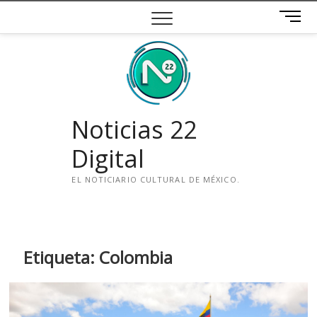
Saltar
B
al
o
contenido
t
ó
n
d
e
Noticias 22
m
e
Digital
n
ú
EL NOTICIARIO CULTURAL DE MÉXICO.
i
n
s
t
Etiqueta:
Colombia
a
g
r
a