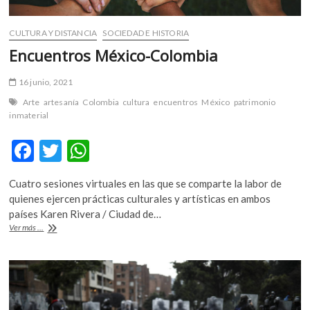
CULTURA Y DISTANCIA
SOCIEDAD E HISTORIA
Encuentros México-Colombia
16 junio, 2021
Arte
artesanía
Colombia
cultura
encuentros
México
patrimonio
inmaterial
F
T
W
ac
w
h
Cuatro sesiones virtuales en las que se comparte la labor de
e
itt
at
quienes ejercen prácticas culturales y artísticas en ambos
b
er
s
países Karen Rivera / Ciudad de…
Encuentros
Ver más ...
o
A
México-
Colombia
o
p
k
p