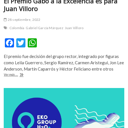
El Premio Gabo a la Excelencia es para
Juan Villoro
28 septiembre, 2022
Colombia
Gabriel García Márquez
Juan Villoro
F
T
W
ac
w
h
El premio fue decisión del grupo rector, integrado por figuras
e
itt
at
como Leila Guerrero, Sergio Ramírez, Carmen Aristegui, Jon Lee
b
er
s
Anderson, Martín Caparrós y Héctor Feliciano entre otros
El
Ver más ...
o
A
Premio
Gabo
o
p
a
k
p
la
Excelencia
es
para
Juan
Villoro