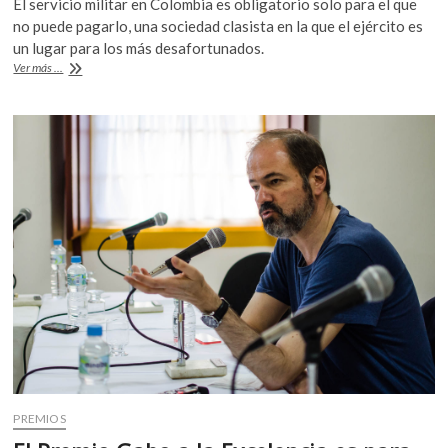
El servicio militar en Colombia es obligatorio solo para el que
k
e
itt
at
no puede pagarlo, una sociedad clasista en la que el ejército es
o
b
er
s
un lugar para los más desafortunados.
p
Colombia
Ver más ...
o
A
e
quiere
n
acabar
o
p
con
k
p
un
servicio
militar
clasista
PREMIOS