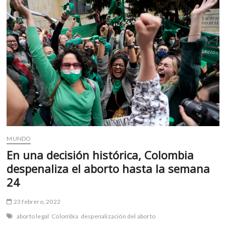
k
p
recogen
el
agua
de
lluvia
MUNDO
En una decisión histórica, Colombia
despenaliza el aborto hasta la semana
24
23 febrero, 2022
aborto legal
Colombia
despenalización del aborto