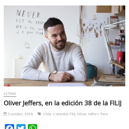
sentimental
o
p
de
k
p
nuestras
canciones
favoritas
LETRAS
Oliver Jeffers, en la edición 38 de la FILIJ
5 octubre, 2018
Chile
Colombia
Filij
Oliver Jeffers
Perú
F
T
W