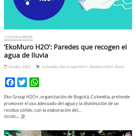
CULTURA VERDE
‘EkoMuro H2O’: Paredes que recogen el
agua de lluvia
13 julio, 2022
Colombia
Eko Group H2O+
EkoMuro H2O
lluvia
F
T
W
ac
w
h
Eko Group H2O+, organización de Bogotá, Colombia, pretende
e
itt
at
promover el uso adecuado del agua y la disminución de un
b
er
s
residuo sólido, con la elaboración del…
‘EkoMuro
Ver más ...
o
A
H2O’:
Paredes
o
p
que