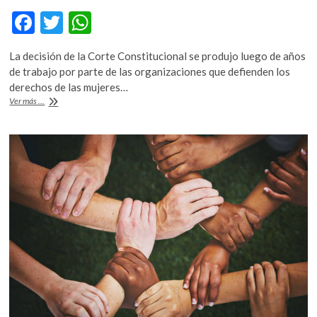
F
T
W
ac
w
h
La decisión de la Corte Constitucional se produjo luego de años
e
itt
at
de trabajo por parte de las organizaciones que defienden los
b
er
s
derechos de las mujeres…
En
Ver más ...
o
A
una
decisión
o
p
histórica,
k
p
Colombia
despenaliza
el
aborto
hasta
la
semana
24