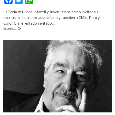
ac
w
h
La Feria del Libro Infantil y Juvenil tiene como invitado al
e
itt
at
escritor e ilustrador australiano y también a Chile, Perú y
b
er
s
Colombia; el estado invitado…
Oliver
Ver más ...
o
A
Jeffers,
en
o
p
la
k
p
edición
38
de
la
FILIJ