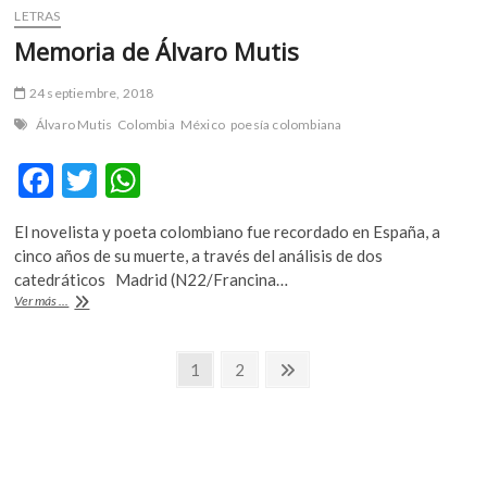
LETRAS
Memoria de Álvaro Mutis
24 septiembre, 2018
Álvaro Mutis
Colombia
México
poesía colombiana
F
T
W
ac
w
h
El novelista y poeta colombiano fue recordado en España, a
e
itt
at
cinco años de su muerte, a través del análisis de dos
b
er
s
catedráticos Madrid (N22/Francina…
Memoria
Ver más ...
o
A
de
Álvaro
o
p
Navegación
Mutis
Página
Página
Página
1
2
k
p
siguiente
de
entradas