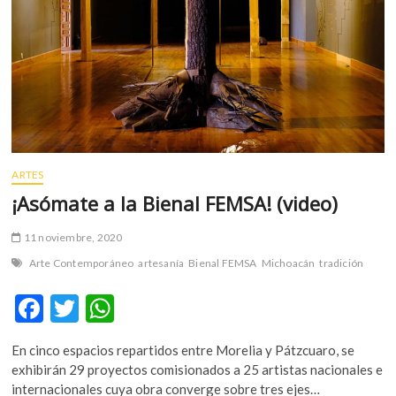
ARTES
¡Asómate a la Bienal FEMSA! (video)
11 noviembre, 2020
Arte Contemporáneo
artesanía
Bienal FEMSA
Michoacán
tradición
F
T
W
ac
w
h
En cinco espacios repartidos entre Morelia y Pátzcuaro, se
e
itt
at
exhibirán 29 proyectos comisionados a 25 artistas nacionales e
b
er
s
internacionales cuya obra converge sobre tres ejes…