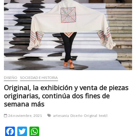
m
v
o
l
g
e
r
s
k
o
p
DISEÑO
SOCIEDAD E HISTORIA
e
n
Original, la exhibición y venta de piezas
v
originarias, continúa dos fines de
o
semana más
l
g
26 noviembre, 2021
artesanía
Diseño
Original
textil
e
r
F
T
W
s