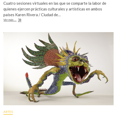
Cuatro sesiones virtuales en las que se comparte la labor de
e
itt
at
quienes ejercen prácticas culturales y artísticas en ambos
b
er
s
países Karen Rivera / Ciudad de…
Encuentros
Ver más ...
o
A
México-
Colombia
o
p
k
p
ARTES