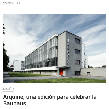
¡Asómate
Ver más ...
o
A
a
la
o
p
Bienal
k
p
FEMSA!
(video)
DISEÑO
Arquine, una edición para celebrar la
Bauhaus