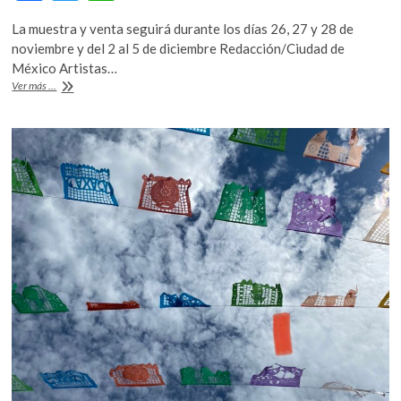
ac
w
h
k
o
La muestra y venta seguirá durante los días 26, 27 y 28 de
e
itt
at
p
noviembre y del 2 al 5 de diciembre Redacción/Ciudad de
b
er
s
e
México Artistas…
Original,
Ver más ...
n
o
A
la
exhibición
o
p
y
k
p
venta
de
piezas
originarias,
continúa
dos
fines
de
semana
más