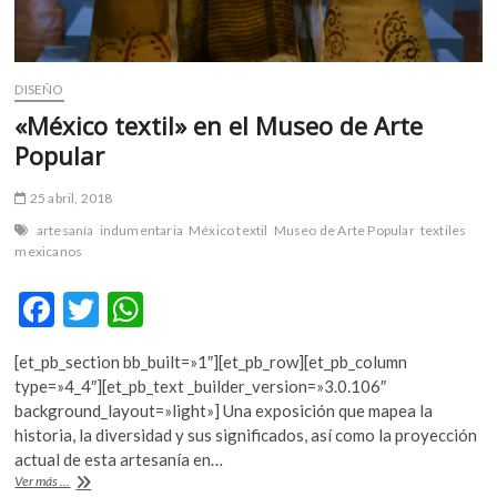
DISEÑO
«México textil» en el Museo de Arte
Popular
25 abril, 2018
artesanía
indumentaria
México textil
Museo de Arte Popular
textiles
mexicanos
F
T
W
ac
w
h
[et_pb_section bb_built=»1″][et_pb_row][et_pb_column
e
itt
at
type=»4_4″][et_pb_text _builder_version=»3.0.106″
b
er
s
background_layout=»light»] Una exposición que mapea la
historia, la diversidad y sus significados, así como la proyección
o
A
actual de esta artesanía en…
o
p
«México
Ver más ...