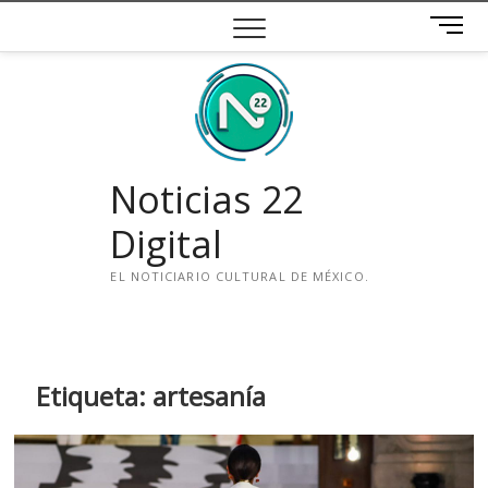
Saltar
B
al
o
contenido
t
ó
n
d
e
Noticias 22
m
e
Digital
n
ú
EL NOTICIARIO CULTURAL DE MÉXICO.
i
n
s
t
Etiqueta:
artesanía
a
g
r
a