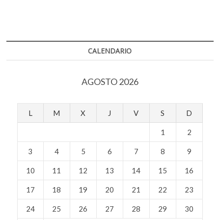
textil»
k
p
en
el
Museo
de
Arte
CALENDARIO
Popular
AGOSTO 2026
L
M
X
J
V
S
D
1
2
3
4
5
6
7
8
9
10
11
12
13
14
15
16
17
18
19
20
21
22
23
24
25
26
27
28
29
30