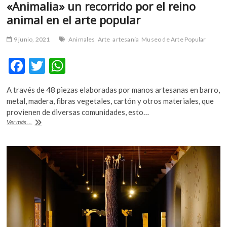
«Animalia» un recorrido por el reino
animal en el arte popular
9 junio, 2021
Animales
Arte
artesanía
Museo de Arte Popular
F
T
W
ac
w
h
A través de 48 piezas elaboradas por manos artesanas en barro,
e
itt
at
metal, madera, fibras vegetales, cartón y otros materiales, que
b
er
s
provienen de diversas comunidades, esto…
«Animalia»
Ver más ...
o
A
un
recorrido
o
p
por
k
p
el
reino
animal
en
el
arte
popular