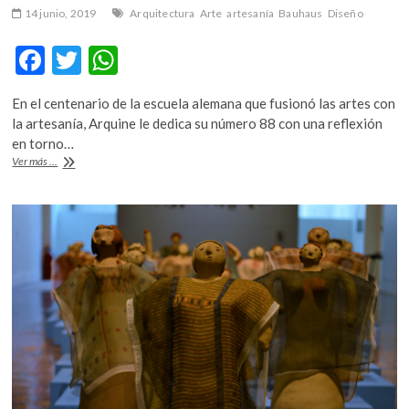
14 junio, 2019
Arquitectura
Arte
artesanía
Bauhaus
Diseño
F
T
W
ac
w
h
En el centenario de la escuela alemana que fusionó las artes con
e
itt
at
la artesanía, Arquine le dedica su número 88 con una reflexión
b
er
s
en torno…
Arquine,
Ver más ...
o
A
una
edición
o
p
para
k
p
celebrar
la
Bauhaus