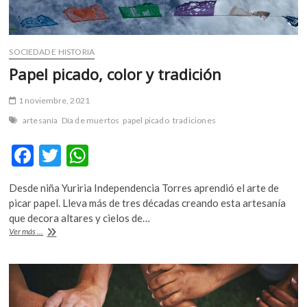
SOCIEDAD E HISTORIA
Papel picado, color y tradición
1 noviembre, 2021
artesanía
Día de muertos
papel picado
tradiciones
F
T
W
ac
w
h
Desde niña Yuriria Independencia Torres aprendió el arte de
e
itt
at
picar papel. Lleva más de tres décadas creando esta artesanía
b
er
s
que decora altares y cielos de…
Papel
Ver más ...
o
A
picado,
color
o
p
y
k
p
tradición