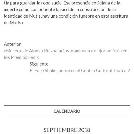
tía para guardar la ropa sucia. Esa presencia cotidiana de la
muerte como componente básico de la construcción de la
identidad de Mutis, hay una condición fúnebre en esta escritura
de Mutis.»
Navegación
Entrada
Anterior
anterior:
«Museo», de Alonso Ruizpalacios, nominada a mejor película en
de
los Premios Fénix
entradas
Entrada
Siguiente
siguiente:
El Foro Shakespeare en el Centro Cultural Teatro 2
CALENDARIO
SEPTIEMBRE 2018