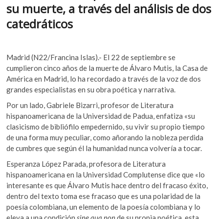
k
su muerte, a través del análisis de dos
o
A
o
catedráticos
o
p
p
e
k
p
n
Madrid (N22/Francina Islas).- El 22 de septiembre se
cumplieron cinco años de la muerte de Álvaro Mutis, la Casa de
América en Madrid, lo ha recordado a través de la voz de dos
grandes especialistas en su obra poética y narrativa.
Por un lado, Gabriele Bizarri, profesor de Literatura
hispanoamericana de la Universidad de Padua, enfatiza «su
clasicismo de bibliófilo empedernido, su vivir su propio tiempo
de una forma muy peculiar, como añorando la nobleza perdida
de cumbres que según él la humanidad nunca volvería a tocar.
Esperanza López Parada, profesora de Literatura
hispanoamericana en la Universidad Complutense dice que «lo
interesante es que Álvaro Mutis hace dentro del fracaso éxito,
dentro del texto toma ese fracaso que es una polaridad de la
poesía colombiana, un elemento de la poesía colombiana y lo
eleva a una condición
sine qua non
de su propia poética, esta