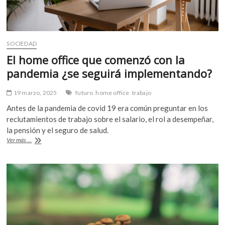
SOCIEDAD
El home office que comenzó con la
pandemia ¿se seguirá implementando?
19 marzo, 2025
futuro
home office
trabajo
Antes de la pandemia de covid 19 era común preguntar en los
reclutamientos de trabajo sobre el salario, el rol a desempeñar,
la pensión y el seguro de salud.
El
Ver más ...
home
office
que
comenzó
con
la
pandemia
¿se
seguirá