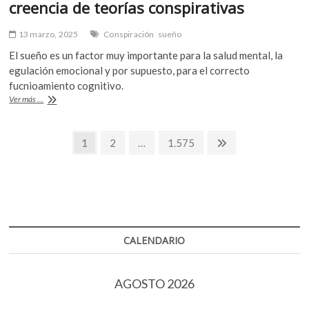
creencia de teorías conspirativas
13 marzo, 2025
Conspiración
sueño
El sueño es un factor muy importante para la salud mental, la
egulación emocional y por supuesto, para el correcto
fucnioamiento cognitivo.
La
Ver más ...
falta
de
Navegación
sueño
Página
Página
Página
Página
1
2
…
1.575
puede
siguiente
de
alimentar
la
entradas
creencia
de
teorías
conspirativas
CALENDARIO
AGOSTO 2026