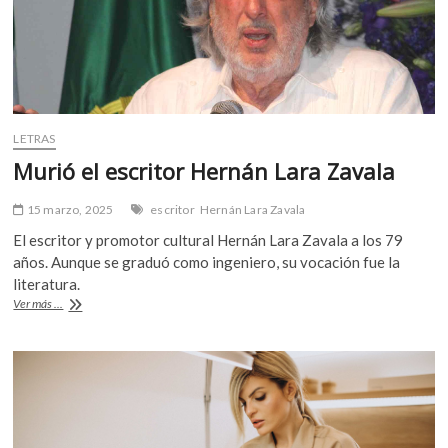
LETRAS
Murió el escritor Hernán Lara Zavala
15 marzo, 2025
escritor
Hernán Lara Zavala
El escritor y promotor cultural Hernán Lara Zavala a los 79
años. Aunque se graduó como ingeniero, su vocación fue la
literatura.
Murió
Ver más ...
el
escritor
Hernán
Lara
Zavala