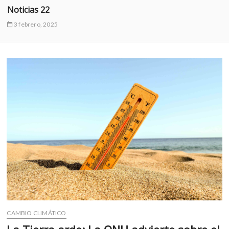
k
Noticias 22
o
3 febrero, 2025
p
e
n
CAMBIO CLIMÁTICO