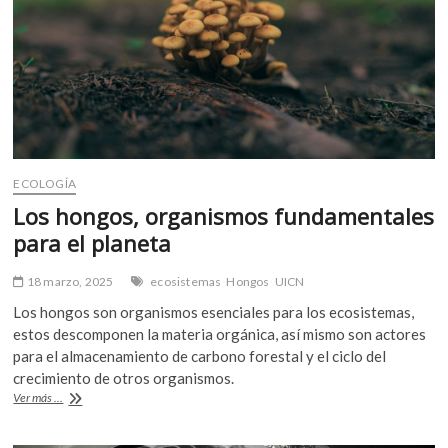
implementando?
ECOLOGÍA
Los hongos, organismos fundamentales
para el planeta
18 marzo, 2025
ecosistemas
Hongos
UICN
Los hongos son organismos esenciales para los ecosistemas,
estos descomponen la materia orgánica, así mismo son actores
para el almacenamiento de carbono forestal y el ciclo del
crecimiento de otros organismos.
Los
Ver más ...
hongos,
organismos