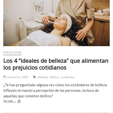
PSICOLOGÍA
Los 4 “ideales de belleza” que alimentan
los prejuicios cotidianos
14 marzo, 2025
Belleza
Delitos
Lookismo
¿Te has preguntado alguna vez cómo los estándares de belleza
influyen en nuestra percepción de las personas, incluso de
aquellas que cometen delitos?
Los
Ver más ...
4
“ideales