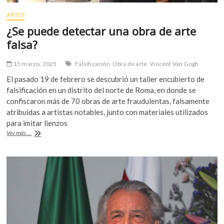
tener?
ARTES
¿Se puede detectar una obra de arte
falsa?
15 marzo, 2025
Falsificación
Obra de arte
Vincent Van Gogh
El pasado 19 de febrero se descubrió un taller encubierto de
falsificación en un distrito del norte de Roma, en donde se
confiscaron más de 70 obras de arte fraudulentas, falsamente
atribuidas a artistas notables, junto con materiales utilizados
para imitar lienzos
¿Se
Ver más ...
puede
detectar
una
obra
de
arte
falsa?