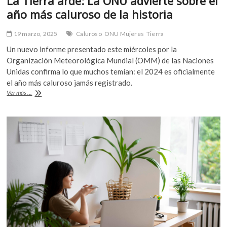
La Tierra arde: La ONU advierte sobre el
año más caluroso de la historia
19 marzo, 2025
Caluroso
ONU Mujeres
Tierra
Un nuevo informe presentado este miércoles por la
Organización Meteorológica Mundial (OMM) de las Naciones
Unidas confirma lo que muchos temían: el 2024 es oficialmente
el año más caluroso jamás registrado.
La
Ver más ...
Tierra
arde:
La
ONU
advierte
sobre
el
año
más
caluroso
de
la
historia