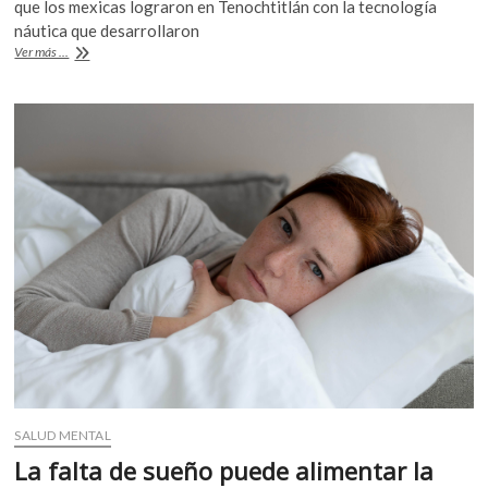
que los mexicas lograron en Tenochtitlán con la tecnología
náutica que desarrollaron
Tenochtitlan:
Ver más ...
gran
ingeniería
naval
y
de
cultivo
SALUD MENTAL
La falta de sueño puede alimentar la