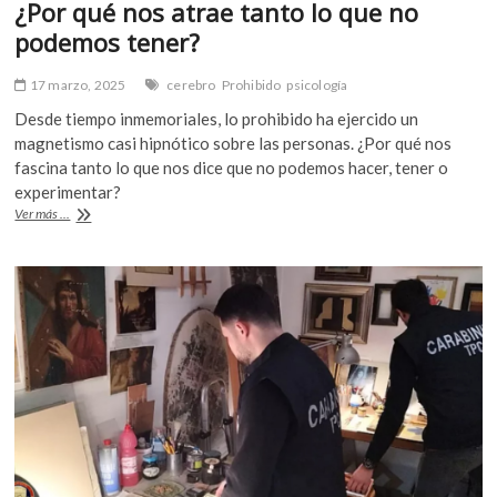
¿Por qué nos atrae tanto lo que no
podemos tener?
17 marzo, 2025
cerebro
Prohibido
psicología
Desde tiempo inmemoriales, lo prohibido ha ejercido un
magnetismo casi hipnótico sobre las personas. ¿Por qué nos
fascina tanto lo que nos dice que no podemos hacer, tener o
experimentar?
El
Ver más ...
irresistible
encanto
de
lo
prohibido:
¿Por
qué
nos
atrae
tanto
lo
que
no
podemos