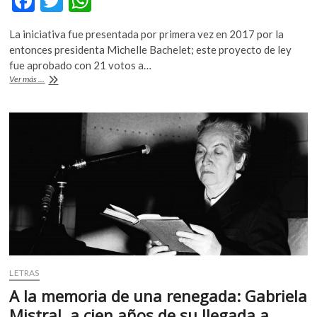
F
T
W
ac
w
h
La iniciativa fue presentada por primera vez en 2017 por la
e
itt
at
entonces presidenta Michelle Bachelet; este proyecto de ley
b
er
s
fue aprobado con 21 votos a…
Chile
Ver más ...
o
A
aprueba
el
o
p
matrimonio
k
p
igualitario
LETRAS
A la memoria de una renegada: Gabriela
Mistral, a cien años de su llegada a