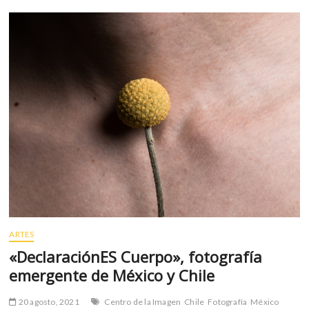
Chile:
o
p
habrá
k
p
segunda
vuelta
entre
Gabriel
Boric
y
José
Kast
ARTES
«DeclaraciónES Cuerpo», fotografía
emergente de México y Chile
20 agosto, 2021
Centro de la Imagen
Chile
Fotografía
México