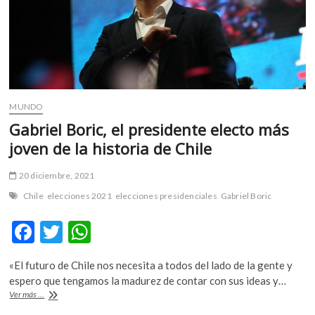
MUNDO
Gabriel Boric, el presidente electo más
joven de la historia de Chile
20 diciembre, 2021
Chile
elecciones 2021
elecciones presidenciales
Gabriel Boric
F
T
W
ac
w
h
«El futuro de Chile nos necesita a todos del lado de la gente y
e
itt
at
espero que tengamos la madurez de contar con sus ideas y…
b
er
s
Gabriel
Ver más ...
Boric,