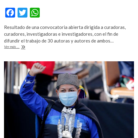
F
T
W
ac
w
h
Resultado de una convocatoria abierta dirigida a curadoras,
e
itt
at
curadores, investigadoras e investigadores, con el fin de
b
er
s
difundir el trabajo de 30 autoras y autores de ambos…
«DeclaraciónES
Ver más ...
o
A
Cuerpo»,
fotografía
o
p
emergente
k
p
de
México
y
Chile