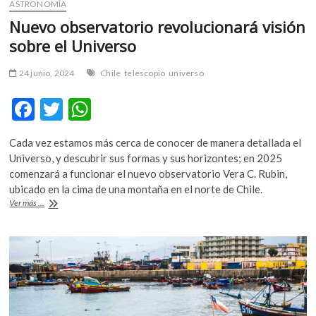
ASTRONOMÍA
Nuevo observatorio revolucionará visión
sobre el Universo
24 junio, 2024
Chile
telescopio
universo
F
T
W
ac
w
h
Cada vez estamos más cerca de conocer de manera detallada el
e
itt
at
Universo, y descubrir sus formas y sus horizontes; en 2025
b
er
s
comenzará a funcionar el nuevo observatorio Vera C. Rubin,
ubicado en la cima de una montaña en el norte de Chile.
o
A
Nuevo
Ver más ...
o
p
observatorio
revolucionará
k
p
visión
sobre
el
Universo