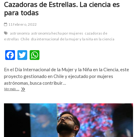
Cazadoras de Estrellas. La ciencia es
para todas
11 febrero, 2022
astronomía
astronomía hecha por mujeres
cazadoras de
estrellas
Chile
día internacional de la mujer y la niña en la ciencia
F
T
W
ac
w
h
En el Día Internacional de la Mujer y la Niña en la Ciencia, este
e
itt
at
proyecto gestionado en Chile y ejecutado por mujeres
b
er
s
astrónomas, busca contribuir…
Cazadoras
Ver más ...
o
A
de
Estrellas.
o
p
La
k
p
ciencia
es
para
todas