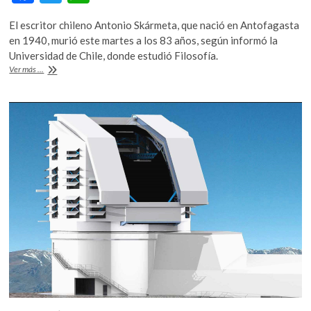
k
ac
w
h
o
El escritor chileno Antonio Skármeta, que nació en Antofagasta
e
itt
at
p
en 1940, murió este martes a los 83 años, según informó la
b
er
s
e
Universidad de Chile, donde estudió Filosofía.
n
Muere
Ver más ...
o
A
el
escritor
o
p
chileno
k
p
Antonio
Skármeta