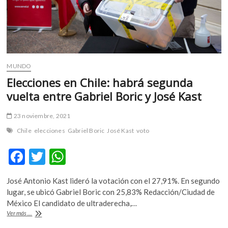
llegada
a
México
MUNDO
Elecciones en Chile: habrá segunda
vuelta entre Gabriel Boric y José Kast
23 noviembre, 2021
Chile
elecciones
Gabriel Boric
José Kast
voto
F
T
W
ac
w
h
José Antonio Kast lideró la votación con el 27,91%. En segundo
e
itt
at
lugar, se ubicó Gabriel Boric con 25,83% Redacción/Ciudad de
b
er
s
México El candidato de ultraderecha,…
Elecciones
Ver más ...
o
A
en