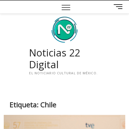
Saltar
B
al
o
contenido
t
ó
n
d
e
Noticias 22
m
e
Digital
n
ú
EL NOTICIARIO CULTURAL DE MÉXICO.
i
n
s
t
Etiqueta:
Chile
a
g
r
a