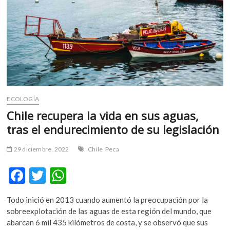
ECOLOGÍA
Chile recupera la vida en sus aguas,
tras el endurecimiento de su legislación
29 diciembre, 2022
Chile
Peca
F
T
W
ac
w
h
Todo inició en 2013 cuando aumentó la preocupación por la
e
itt
at
sobreexplotación de las aguas de esta región del mundo, que
b
er
s
abarcan 6 mil 435 kilómetros de costa, y se observó que sus