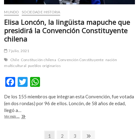
MUNDO
SOCIEDAD E HISTORIA
Elisa Loncón, la lingüista mapuche que
presidirá la Convención Constituyente
chilena
7 julio, 2021
Chile
Constitución chilena
Convención Constituyente
nación
multicultural
pueblos originarios
F
T
W
ac
w
h
De los 155 miembros que integran esta Convención, fue votada
e
itt
at
(en dos rondas) por 96 de ellos. Loncón, de 58 años de edad,
b
er
s
llegó a…
Elisa
Ver más ...
o
A
Loncón,
la
o
p
Navegación
lingüista
Página
Página
Página
Página
1
2
3
mapuche