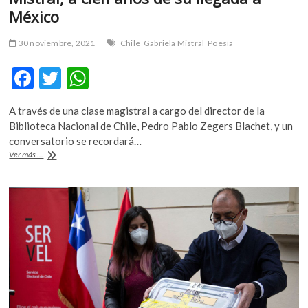
México
30 noviembre, 2021
Chile
Gabriela Mistral
Poesía
F
T
W
ac
w
h
A través de una clase magistral a cargo del director de la
e
itt
at
Biblioteca Nacional de Chile, Pedro Pablo Zegers Blachet, y un
b
er
s
conversatorio se recordará…
A
Ver más ...
o
A
la
memoria
o
p
de
k
p
una
renegada:
Gabriela
Mistral,
a
cien
años
de
su