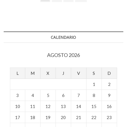
k
p
siguiente
de
que
presidirá
entradas
la
Convención
Constituyente
chilena
CALENDARIO
AGOSTO 2026
L
M
X
J
V
S
D
1
2
3
4
5
6
7
8
9
10
11
12
13
14
15
16
17
18
19
20
21
22
23