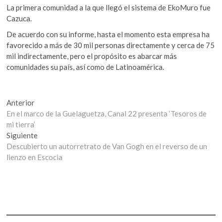
La primera comunidad a la que llegó el sistema de EkoMuro fue
Cazuca.
De acuerdo con su informe, hasta el momento esta empresa ha
favorecido a más de 30 mil personas directamente y cerca de 75
mil indirectamente, pero el propósito es abarcar más
comunidades su país, así como de Latinoamérica.
Navegación
Entrada
Anterior
anterior:
En el marco de la Guelaguetza, Canal 22 presenta ‘Tesoros de
de
mi tierra’
entradas
Entrada
Siguiente
siguiente:
Descubierto un autorretrato de Van Gogh en el reverso de un
lienzo en Escocia