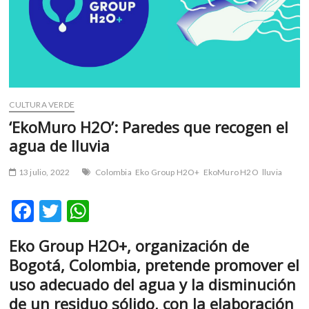
m
v
o
l
g
e
r
CULTURA VERDE
s
‘EkoMuro H2O’: Paredes que recogen el
k
agua de lluvia
o
p
13 julio, 2022
Colombia
Eko Group H2O+
EkoMuro H2O
lluvia
e
n
F
T
W
v
o
ac
w
h
l
Eko Group H2O+, organización de
e
itt
at
g
Bogotá, Colombia, pretende promover el
e
b
er
s
uso adecuado del agua y la disminución
r
o
A
de un residuo sólido, con la elaboración
s