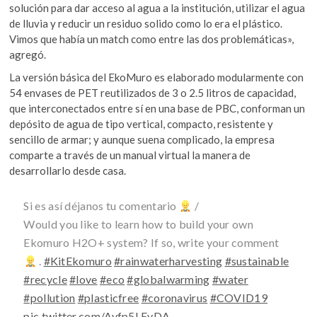
solución para dar acceso al agua a la institución, utilizar el agua
de lluvia y reducir un residuo solido como lo era el plástico.
Vimos que había un match como entre las dos problemáticas»,
agregó.
La versión básica del EkoMuro es elaborado modularmente con
54 envases de PET reutilizados de 3 o 2.5 litros de capacidad,
que interconectados entre sí en una base de PBC, conforman un
depósito de agua de tipo vertical, compacto, resistente y
sencillo de armar; y aunque suena complicado, la empresa
comparte a través de un manual virtual la manera de
desarrollarlo desde casa.
Si es así déjanos tu comentario
/ ⠀
Would you like to learn how to build your own
Ekomuro H2O+ system? If so, write your comment
.
#KitEkomuro
#rainwaterharvesting
#sustainable
#recycle
#love
#eco
#globalwarming
#water
#pollution
#plasticfree
#coronavirus
#COVID19
pic.twitter.com/Avfp5LEvDA