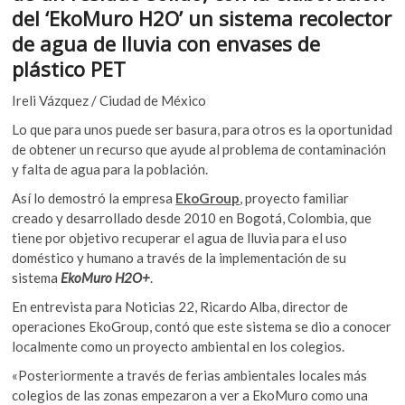
o
p
k
del ‘EkoMuro H2O’ un sistema recolector
o
k
p
de agua de lluvia con envases de
p
plástico PET
e
n
Ireli Vázquez / Ciudad de México
Lo que para unos puede ser basura, para otros es la oportunidad
de obtener un recurso que ayude al problema de contaminación
y falta de agua para la población.
Así lo demostró la empresa
EkoGroup
, proyecto familiar
creado y desarrollado desde 2010 en Bogotá, Colombia, que
tiene por objetivo recuperar el agua de lluvia para el uso
doméstico y humano a través de la implementación de su
sistema
EkoMuro H2O+
.
En entrevista para Noticias 22, Ricardo Alba, director de
operaciones EkoGroup, contó que este sistema se dio a conocer
localmente como un proyecto ambiental en los colegios.
«Posteriormente a través de ferias ambientales locales más
colegios de las zonas empezaron a ver a EkoMuro como una