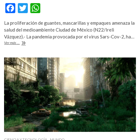
F
T
W
ac
w
h
La proliferación de guantes, mascarillas y empaques amenaza la
e
itt
at
salud del medioambiente Ciudad de México (N22/Ireli
b
er
s
Vázquez).- La pandemia provocada por el virus Sars-Cov-2, ha…
El
Ver más ...
o
A
uso
excesivo
o
p
de
k
p
plásticos
de
un
solo
uso,
otro
de
los
estragos
de
la
pandemia
CIENCIA Y TECNOLOGÍA
MUNDO