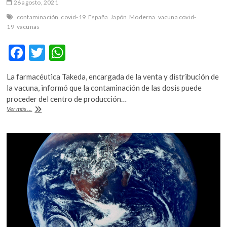
26 agosto, 2021
contaminación
covid-19
España
Japón
Moderna
vacuna covid-
19
vacunas
F
T
W
ac
w
h
La farmacéutica Takeda, encargada de la venta y distribución de
e
itt
at
la vacuna, informó que la contaminación de las dosis puede
b
er
s
proceder del centro de producción…
Japón
Ver más ...
o
A
suspende
la
o
p
aplicación
k
p
de
1.63
millones
de
vacunas
de
Moderna
por
contaminación