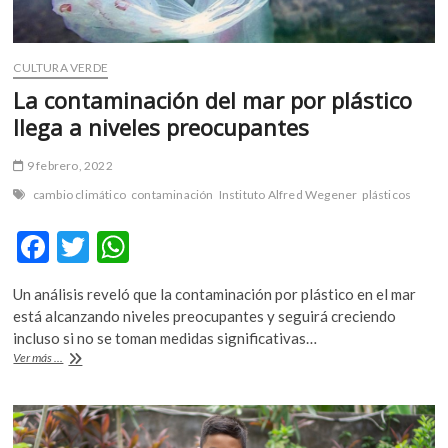
CULTURA VERDE
La contaminación del mar por plástico
llega a niveles preocupantes
9 febrero, 2022
cambio climático
contaminación
Instituto Alfred Wegener
plásticos
F
T
W
ac
w
h
Un análisis reveló que la contaminación por plástico en el mar
e
itt
at
está alcanzando niveles preocupantes y seguirá creciendo
b
er
s
incluso si no se toman medidas significativas…
La
Ver más ...
o
A
contaminación
del
o
p
mar
k
p
por
plástico