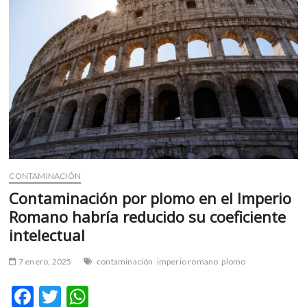
m
v
o
l
g
e
r
s
k
o
p
CONTAMINACIÓN
e
n
Contaminación por plomo en el Imperio
v
Romano habría reducido su coeficiente
o
intelectual
l
g
7 enero, 2025
contaminación
imperio romano
plomo
e
r
F
T
W
s