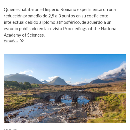
ac
w
h
k
o
Quienes habitaron el Imperio Romano experimentaron una
e
itt
at
p
reducción promedio de 2,5 a 3 puntos en su coeficiente
b
er
s
e
intelectual debido al plomo atmosférico, de acuerdo a un
n
estudio publicado en la revista Proceedings of the National
o
A
Academy of Sciences.
o
p
Contaminación
Ver más ...
por
k
p
plomo
en
el
Imperio
Romano
habría
reducido
su
coeficiente
intelectual