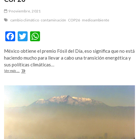
9 noviembre, 2021
cambio climático
contaminación
COP26
medioambiente
F
T
W
ac
w
h
México obtiene el premio Fósil del Día, eso significa que no está
e
itt
at
haciendo mucho para llevar a cabo una transición energética y
b
er
s
sus políticas climáticas…
Los
Ver más ...
o
A
llamados
de
o
p
atención
k
p
dentro
de
la
COP26