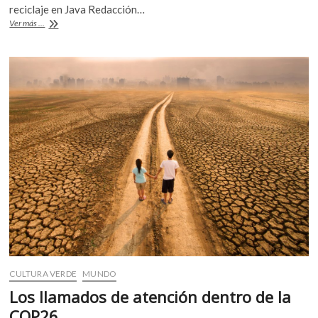
b
er
s
reciclaje en Java Redacción…
‘Bali
Ver más ...
o
A
Plastic
Exchange’:
o
p
Basura
k
p
plástica
por
arroz
CULTURA VERDE
MUNDO
Los llamados de atención dentro de la
COP26