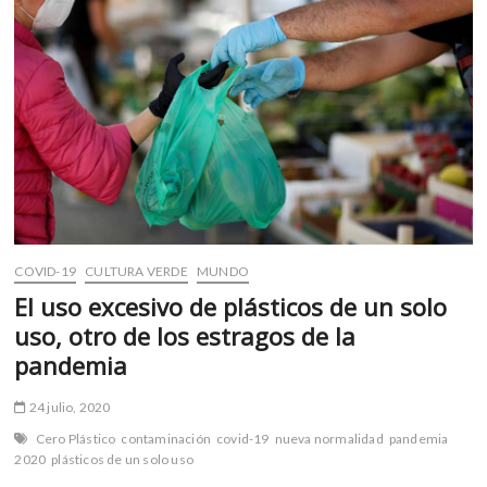
turismo
espacial?
COVID-19
CULTURA VERDE
MUNDO
El uso excesivo de plásticos de un solo
uso, otro de los estragos de la
pandemia
24 julio, 2020
Cero Plástico
contaminación
covid-19
nueva normalidad
pandemia
2020
plásticos de un solo uso