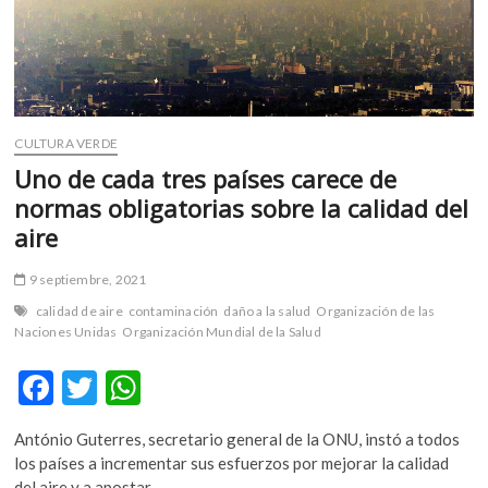
CULTURA VERDE
Uno de cada tres países carece de
normas obligatorias sobre la calidad del
aire
9 septiembre, 2021
calidad de aire
contaminación
daño a la salud
Organización de las
Naciones Unidas
Organización Mundial de la Salud
F
T
W
ac
w
h
António Guterres, secretario general de la ONU, instó a todos
e
itt
at
los países a incrementar sus esfuerzos por mejorar la calidad
del aire y a apostar…