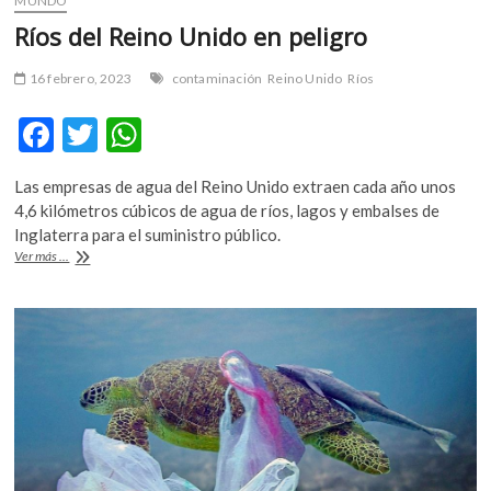
MUNDO
Ríos del Reino Unido en peligro
16 febrero, 2023
contaminación
Reino Unido
Ríos
F
T
W
ac
w
h
Las empresas de agua del Reino Unido extraen cada año unos
e
itt
at
4,6 kilómetros cúbicos de agua de ríos, lagos y embalses de
b
er
s
Inglaterra para el suministro público.
Ríos
Ver más ...
o
A
del
Reino
o
p
Unido
k
p
en
peligro