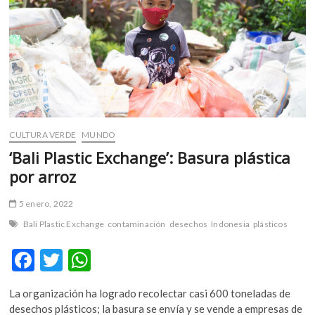
llega
a
niveles
preocupantes
CULTURA VERDE
MUNDO
‘Bali Plastic Exchange’: Basura plástica
por arroz
5 enero, 2022
Bali Plastic Exchange
contaminación
desechos
Indonesia
plásticos
F
T
W
ac
w
h
La organización ha logrado recolectar casi 600 toneladas de
e
itt
at
desechos plásticos; la basura se envía y se vende a empresas de