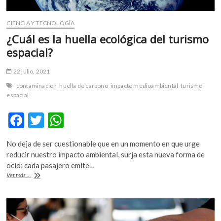
CIENCIA Y TECNOLOGÍA
¿Cuál es la huella ecológica del turismo
espacial?
22 julio, 2021
contaminación
huella de carbono
impacto medioambiental
turismo
espacial
F
T
W
ac
w
h
No deja de ser cuestionable que en un momento en que urge
e
itt
at
reducir nuestro impacto ambiental, surja esta nueva forma de
b
er
s
ocio; cada pasajero emite…
¿Cuál
Ver más ...
o
A
es
la
o
p
huella
k
p
ecológica
del