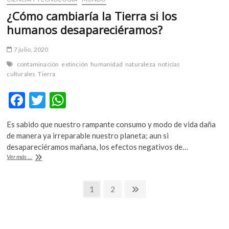
¿Cómo cambiaría la Tierra si los
humanos desapareciéramos?
7 julio, 2020
contaminación
extinción
humanidad
naturaleza
noticias
culturales
Tierra
F
T
W
ac
w
h
Es sabido que nuestro rampante consumo y modo de vida daña
e
itt
at
de manera ya irreparable nuestro planeta; aun si
b
er
s
desapareciéramos mañana, los efectos negativos de…
¿Cómo
Ver más ...
o
A
cambiaría
la
o
p
Navegación
Tierra
Página
Página
Página
1
2
k
p
si
siguiente
de
los
humanos
entradas
desapareciéramos?