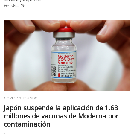
b
er
s
Uno
Ver más ...
o
A
de
cada
o
p
tres
k
p
países
carece
de
normas
obligatorias
sobre
la
calidad
del
aire
COVID-19
MUNDO
Japón suspende la aplicación de 1.63
millones de vacunas de Moderna por
contaminación