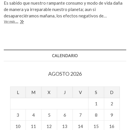
k
Es sabido que nuestro rampante consumo y modo de vida daña
e
itt
at
o
de manera ya irreparable nuestro planeta; aun si
b
er
s
p
desapareciéramos mañana, los efectos negativos de…
¿Cómo
Ver más ...
e
o
A
cambiaría
n
la
o
p
Tierra
k
p
si
los
humanos
CALENDARIO
desapareciéramos?
AGOSTO 2026
L
M
X
J
V
S
D
1
2
3
4
5
6
7
8
9
10
11
12
13
14
15
16