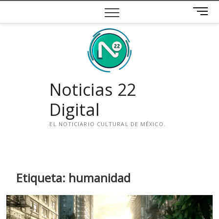
Saltar
B
al
o
contenido
t
ó
n
d
e
Noticias 22
m
e
Digital
n
ú
EL NOTICIARIO CULTURAL DE MÉXICO.
i
n
s
t
Etiqueta:
humanidad
a
g
r
a