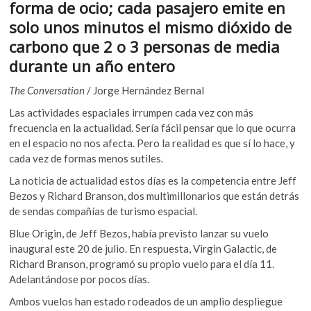
o
A
forma de ocio; cada pasajero emite en
k
o
p
o
solo unos minutos el mismo dióxido de
p
k
p
carbono que 2 o 3 personas de media
e
durante un año entero
n
The Conversation
/ Jorge Hernández Bernal
Las actividades espaciales irrumpen cada vez con más
frecuencia en la actualidad. Sería fácil pensar que lo que ocurra
en el espacio no nos afecta. Pero la realidad es que sí lo hace, y
cada vez de formas menos sutiles.
La noticia de actualidad estos días es la competencia entre Jeff
Bezos y Richard Branson, dos multimillonarios que están detrás
de sendas compañías de turismo espacial.
Blue Origin, de Jeff Bezos, había previsto lanzar su vuelo
inaugural este 20 de julio. En respuesta, Virgin Galactic, de
Richard Branson, programó su propio vuelo para el día 11.
Adelantándose por pocos días.
Ambos vuelos han estado rodeados de un amplio despliegue