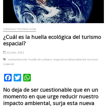
m
v
o
l
g
CIENCIA Y TECNOLOGÍA
e
¿Cuál es la huella ecológica del turismo
r
s
espacial?
k
o
22 julio, 2021
p
contaminación
huella de carbono
impacto medioambiental
turismo
e
espacial
n
v
F
T
W
o
ac
w
h
l
No deja de ser cuestionable que en un
g
e
itt
at
e
momento en que urge reducir nuestro
b
er
s
r
impacto ambiental, surja esta nueva
s