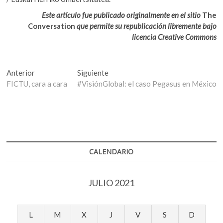
Este artículo fue publicado originalmente en el sitio
The
Conversation
que permite su republicación libremente bajo
licencia Creative Commons
Navegación
Entrada
Entrada
Anterior
Siguiente
anterior:
siguiente:
FICTU, cara a cara
#VisiónGlobal: el caso Pegasus en México
de
entradas
CALENDARIO
JULIO 2021
L
M
X
J
V
S
D