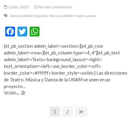
3 julio, 2017
No hay comentarios
Danza UNAM
Impulso
Música UNAM
teatro unam
F
T
W
ac
w
h
[et_pb_section admin_label=»section»][et_pb_row
e
itt
at
admin_label=»row»][et_pb_column type=»4_4″][et_pb_text
b
er
s
admin_label=»Texto» background_layout=»light»
text_orientation=»left» use_border_color=»off»
o
A
border_color=»#ffffff» border_style=»solid»] Las direcciones
o
p
de Teatro. Música y Danza de la UNAM se unen en un
proyecto…
k
p
Impulso
Ver más ...
a
la
Navegación
escena
Página
Página
Página
1
2
en
siguiente
de
la
UNAM
entradas