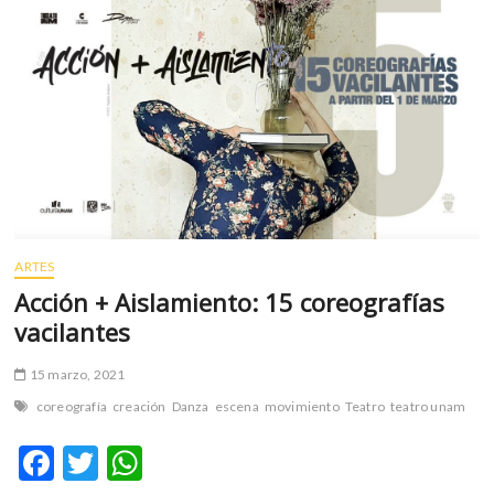
k
p
k
o
p
e
n
ARTES
Acción + Aislamiento: 15 coreografías
vacilantes
15 marzo, 2021
coreografía
creación
Danza
escena
movimiento
Teatro
teatro unam
F
T
W