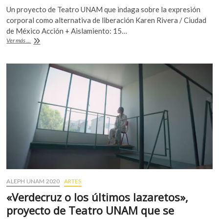
ac
w
h
Un proyecto de Teatro UNAM que indaga sobre la expresión
e
itt
at
corporal como alternativa de liberación Karen Rivera / Ciudad
b
er
s
de México Acción + Aislamiento: 15…
Acción
Ver más ...
o
A
+
Aislamiento:
o
p
15
k
p
coreografías
vacilantes
ALEPH UNAM 2020
ARTES
«Verdecruz o los últimos lazaretos»,
proyecto de Teatro UNAM que se