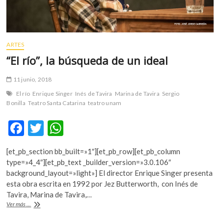
ARTES
“El río”, la búsqueda de un ideal
11 junio, 2018
El río
Enrique Singer
Inés de Tavira
Marina de Tavira
Sergio
Bonilla
Teatro Santa Catarina
teatro unam
F
T
W
ac
w
h
[et_pb_section bb_built=»1″][et_pb_row][et_pb_column
e
itt
at
type=»4_4″][et_pb_text _builder_version=»3.0.106″
b
er
s
background_layout=»light»] El director Enrique Singer presenta
esta obra escrita en 1992 por Jez Butterworth, con Inés de
o
A
Tavira, Marina de Tavira,…
o
p
“El
Ver más ...
río”,