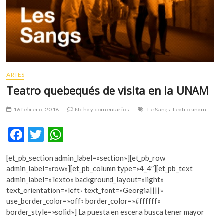
ARTES
Teatro quebequés de visita en la UNAM
16 febrero, 2018
No hay comentarios
Le Sangs
teatro unam
F
T
W
ac
w
h
[et_pb_section admin_label=»section»][et_pb_row
e
itt
at
admin_label=»row»][et_pb_column type=»4_4″][et_pb_text
b
er
s
admin_label=»Texto» background_layout=»light»
text_orientation=»left» text_font=»Georgia||||»
o
A
use_border_color=»off» border_color=»#ffffff»
o
p
border_style=»solid»] La puesta en escena busca tener mayor