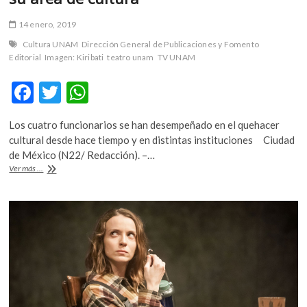
14 enero, 2019
Cultura UNAM
Dirección General de Publicaciones y Fomento
Editorial
Imagen: Kiribati
teatro unam
TV UNAM
F
T
W
ac
w
h
Los cuatro funcionarios se han desempeñado en el quehacer
e
itt
at
cultural desde hace tiempo y en distintas instituciones Ciudad
b
er
s
de México (N22/ Redacción). –…
La
Ver más ...
o
A
UNAM
anuncia
o
p
nombramientos
k
p
para
su
área
de
cultura