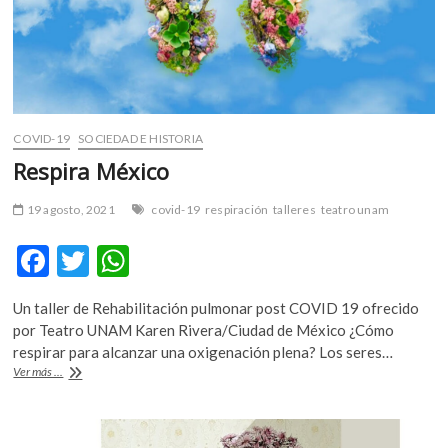
m
v
o
l
g
e
COVID-19
SOCIEDAD E HISTORIA
r
Respira México
s
k
19 agosto, 2021
covid-19
respiración
talleres
teatro unam
o
p
F
T
W
e
n
ac
w
h
v
Un taller de Rehabilitación pulmonar post COVID 19 ofrecido
e
itt
at
o
por Teatro UNAM Karen Rivera/Ciudad de México ¿Cómo
b
er
s
l
respirar para alcanzar una oxigenación plena? Los seres…
g
Respira
Ver más ...
o
A
México
e
o
p
r
s