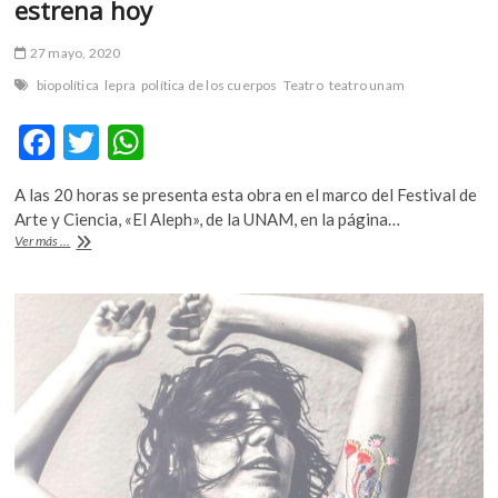
estrena hoy
27 mayo, 2020
biopolítica
lepra
política de los cuerpos
Teatro
teatro unam
F
T
W
ac
w
h
A las 20 horas se presenta esta obra en el marco del Festival de
e
itt
at
Arte y Ciencia, «El Aleph», de la UNAM, en la página…
b
er
s
«Verdecruz
Ver más ...
o
o
A
los
últimos
o
p
lazaretos»,
proyecto
k
p
de
Teatro
UNAM
que
se
estrena
hoy