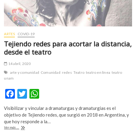
ARTES
COVID-19
Tejiendo redes para acortar la distancia,
desde el teatro
14 abril, 2020
arte y comunidad
Comunidad
redes
Teatro
teatro en línea
teatro
unam
F
T
W
ac
w
h
Visibilizar y vincular a dramaturgas y dramaturgias es el
e
itt
at
objetivo de Tejiendo redes, que surgió en 2018 en Argentina, y
b
er
s
que hoy responde a la…
Tejiendo
Ver más ...
o
A
redes