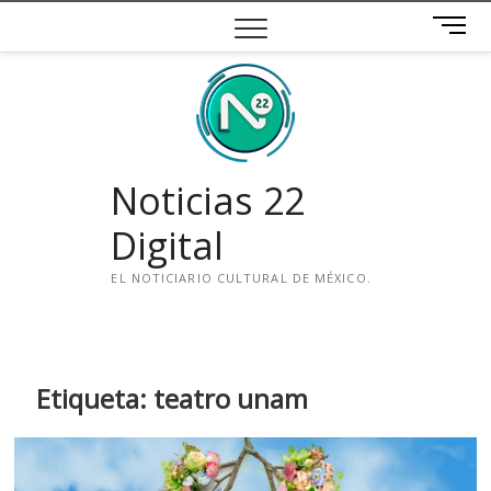
Saltar
B
al
o
contenido
t
ó
n
d
e
Noticias 22
m
e
Digital
n
ú
EL NOTICIARIO CULTURAL DE MÉXICO.
i
n
s
t
Etiqueta:
teatro unam
a
g
r
a