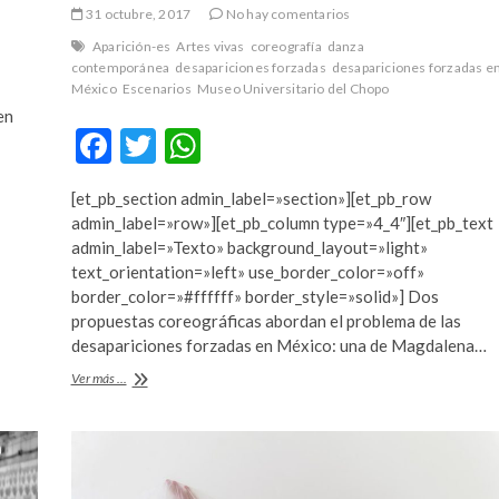
31 octubre, 2017
No hay comentarios
Aparición-es
Artes vivas
coreografía
danza
contemporánea
desapariciones forzadas
desapariciones forzadas e
México
Escenarios
Museo Universitario del Chopo
en
F
T
W
ac
w
h
[et_pb_section admin_label=»section»][et_pb_row
e
itt
at
admin_label=»row»][et_pb_column type=»4_4″][et_pb_text
b
er
s
admin_label=»Texto» background_layout=»light»
text_orientation=»left» use_border_color=»off»
o
A
border_color=»#ffffff» border_style=»solid»] Dos
o
p
propuestas coreográficas abordan el problema de las
desapariciones forzadas en México: una de Magdalena…
k
p
Evocar
Ver más ...
ausencias
a
través
del
movimiento