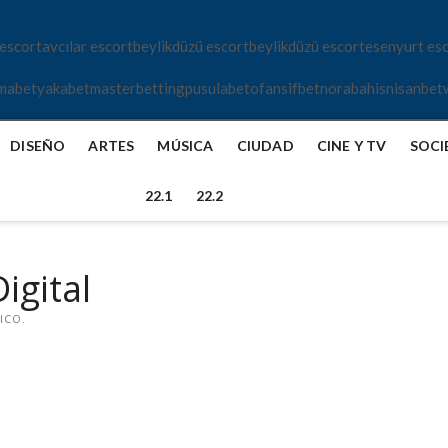
 escort
avcılar escort
beylikdüzü escort
beylikdüzü escort
esenyurt es
mabet
yakabet
masterbetting
pusulabet
ofansifbet
norabahis
nisanbet
DISEÑO
ARTES
MÚSICA
CIUDAD
CINE Y TV
SOCI
22.1
22.2
igital
ICO.