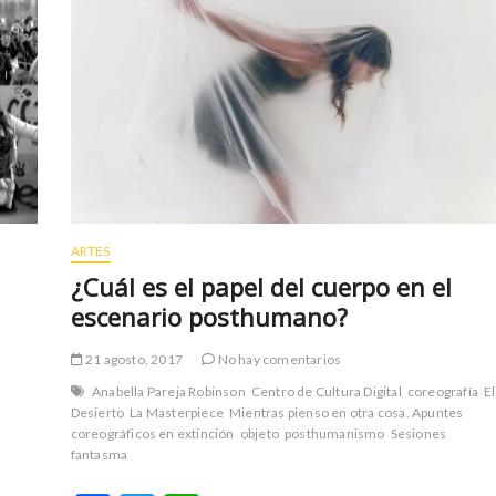
ARTES
¿Cuál es el papel del cuerpo en el
escenario posthumano?
21 agosto, 2017
No hay comentarios
Anabella Pareja Robinson
Centro de Cultura Digital
coreografía
El
Desierto
La Masterpiece
Mientras pienso en otra cosa. Apuntes
coreográficos en extinción
objeto
posthumanismo
Sesiones
fantasma