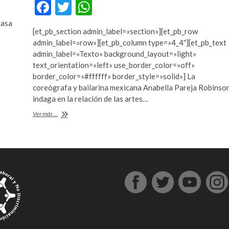
F
T
W
ac
w
h
Casa
[et_pb_section admin_label=»section»][et_pb_row
e
itt
at
admin_label=»row»][et_pb_column type=»4_4″][et_pb_text
b
er
s
admin_label=»Texto» background_layout=»light»
text_orientation=»left» use_border_color=»off»
o
A
border_color=»#ffffff» border_style=»solid»] La
o
p
coreógrafa y bailarina mexicana Anabella Pareja Robinso
indaga en la relación de las artes…
k
p
¿Cuál
Ver más ...
es
el
papel
del
cuerpo
en
el
escenario
posthumano?