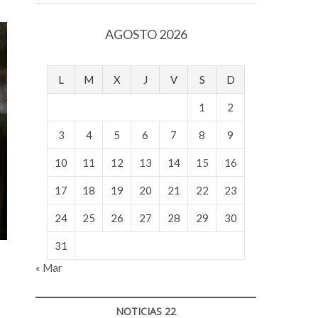
v
o
AGOSTO 2026
l
g
e
L
M
X
J
V
S
D
r
s
1
2
k
o
3
4
5
6
7
8
9
p
10
11
12
13
14
15
16
e
n
17
18
19
20
21
22
23
v
o
24
25
26
27
28
29
30
l
g
31
e
« Mar
r
s
k
NOTICIAS 22