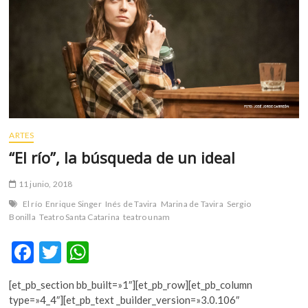
m
v
o
l
g
e
r
s
k
ARTES
o
“El río”, la búsqueda de un ideal
p
e
11 junio, 2018
n
El río
Enrique Singer
Inés de Tavira
Marina de Tavira
Sergio
v
Bonilla
Teatro Santa Catarina
teatro unam
o
l
F
T
W
g
ac
w
h
e
r
[et_pb_section bb_built=»1″][et_pb_row][et_pb_column
e
itt
at
s
type=»4_4″][et_pb_text _builder_version=»3.0.106″