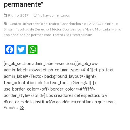
permanente”
9 junio, 2017
No hay comentarios
Centro Universitario de Teatro
Constitución de 1917
CUT
Enrique
Singer
Facultad de Derecho
Héctor Bourges
Luis Mario Moncada
Mario
Espinosa
Sesión permanente
Teatro OJO
teatro unam
F
T
W
ac
w
h
[et_pb_section admin_label=»section»][et_pb_row
e
itt
at
admin_label=»row»][et_pb_column type=»4_4″][et_pb_text
b
er
s
admin_label=»Texto» background_layout=»light»
text_orientation=»left» text_font=»Georgia||||»
o
A
use_border_color=»off» border_color=»#ffffff»
o
p
border_style=»solid»] Los creadores del espectáculo y
directores de la institución académica confían en que sean…
k
p
Una
Ver más ...
puesta
en
escena
de