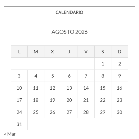
“Sesión
permanente”
CALENDARIO
AGOSTO 2026
L
M
X
J
V
S
D
1
2
3
4
5
6
7
8
9
10
11
12
13
14
15
16
17
18
19
20
21
22
23
24
25
26
27
28
29
30
31
« Mar