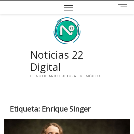
Saltar
B
al
o
contenido
t
ó
n
d
e
Noticias 22
m
e
Digital
n
ú
EL NOTICIARIO CULTURAL DE MÉXICO.
i
n
s
t
Etiqueta:
Enrique Singer
a
g
r
a