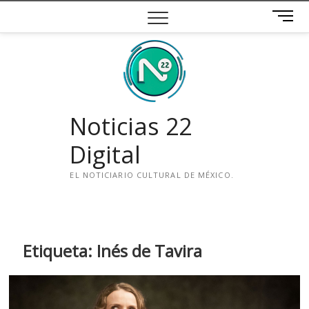
Saltar
B
al
o
contenido
t
ó
n
d
e
Noticias 22
m
e
Digital
n
ú
EL NOTICIARIO CULTURAL DE MÉXICO.
i
n
s
t
Etiqueta:
Inés de Tavira
a
g
r
a