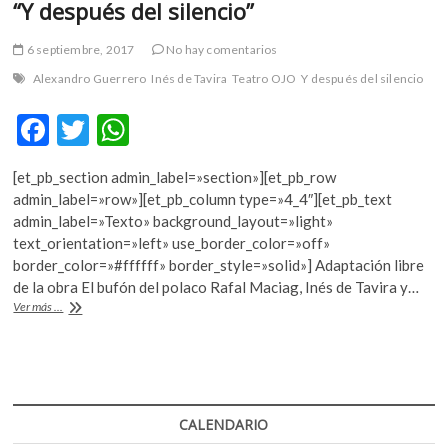
“Y después del silencio”
6 septiembre, 2017
No hay comentarios
Alexandro Guerrero
Inés de Tavira
Teatro OJO
Y después del silencio
F
T
W
ac
w
h
[et_pb_section admin_label=»section»][et_pb_row
e
itt
at
admin_label=»row»][et_pb_column type=»4_4″][et_pb_text
b
er
s
admin_label=»Texto» background_layout=»light»
text_orientation=»left» use_border_color=»off»
o
A
border_color=»#ffffff» border_style=»solid»] Adaptación libre
o
p
de la obra El bufón del polaco Rafal Maciag, Inés de Tavira y…
“Y
Ver más ...
k
p
después
del
silencio”
CALENDARIO