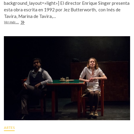
b
er
s
k
background_layout=»light»] El director Enrique Singer presenta
o
esta obra escrita en 1992 por Jez Butterworth, con Inés de
o
A
p
Tavira, Marina de Tavira,…
o
p
“El
e
Ver más ...
río”,
n
k
p
la
búsqueda
de
un
ideal
ARTES