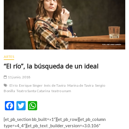
m
v
o
l
g
e
r
s
k
ARTES
o
“El río”, la búsqueda de un ideal
p
e
11 junio, 2018
n
El río
Enrique Singer
Inés de Tavira
Marina de Tavira
Sergio
v
Bonilla
Teatro Santa Catarina
teatro unam
o
l
F
T
W
g
ac
w
h
e
r
[et_pb_section bb_built=»1″][et_pb_row][et_pb_column
e
itt
at
s
type=»4_4″][et_pb_text _builder_version=»3.0.106″