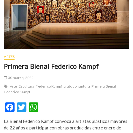
los
requisitos
ARTES
Primera Bienal Federico Kampf
30 marzo, 2022
Arte
Escultura
Federico Kampf
grabado
pintura
Primera Bienal
Federico Kampf
F
T
W
ac
w
h
La Bienal Federico Kampf convoca a artistas plásticos mayores
e
itt
at
de 22 años a participar con obras producidas entre enero de