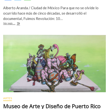
ac
w
h
Alberto Aranda / Ciudad de México Para que no se olvide lo
e
itt
at
ocurrido hace más de cinco décadas, se desarrolló el
b
er
s
documental, Fuimos Revolución: 10…
‘Fuimos
Ver más ...
o
A
revolución:
10
o
p
de
k
p
junio
de
1971’¸
sobre
la
represión
estudiantil:
el
Halconazo
ARTES
Museo de Arte y Diseño de Puerto Rico