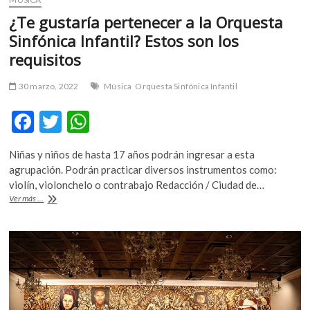
¿Te gustaría pertenecer a la Orquesta
Sinfónica Infantil? Estos son los
requisitos
30 marzo, 2022
Música
Orquesta Sinfónica Infantil
F
T
W
ac
w
h
Niñas y niños de hasta 17 años podrán ingresar a esta
e
itt
at
agrupación. Podrán practicar diversos instrumentos como:
b
er
s
violín, violonchelo o contrabajo Redacción / Ciudad de…
¿Te
Ver más ...
o
A
gustaría
pertenecer
o
p
a
k
p
la
Orquesta
Sinfónica
Infantil?
Estos
son