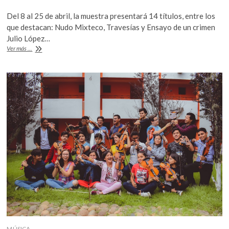
ac
w
h
Del 8 al 25 de abril, la muestra presentará 14 títulos, entre los
e
itt
at
que destacan: Nudo Mixteco, Travesías y Ensayo de un crimen
b
er
s
Julio López…
71
Ver más ...
o
A
Muestra
Internacional
o
p
de
k
p
Cine
de
la
Cineteca
Nacional
MÚSICA