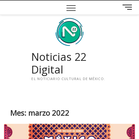
Saltar
B
al
o
contenido
t
ó
n
d
e
Noticias 22
m
e
Digital
n
ú
EL NOTICIARIO CULTURAL DE MÉXICO.
i
n
s
t
Mes:
marzo 2022
a
g
r
a