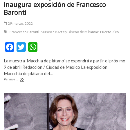
inaugura exposición de Francesco
Baronti
29 marzo, 2022
Francesco Baronti
Museo de Arte y Diseño de Miramar
Puerto Rico
F
T
W
ac
w
h
La muestra ‘Macchia de plátano’ se expondrá a partir el próximo
e
itt
at
9 de abril Redacción / Ciudad de México La exposición
b
er
s
Maccchia de plátano del…
Museo
Ver más ...
o
A
de
Arte
o
p
y
k
p
Diseño
de
Puerto
Rico
inaugura
exposición