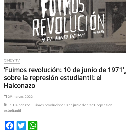
CINE Y TV
‘Fuimos revolución: 10 de junio de 1971’¸
sobre la represión estudiantil: el
Halconazo
29 marzo, 2022
el Halconazo
Fuimos revolución: 10 de junio de 1971
represión
estudiantil
F
T
W