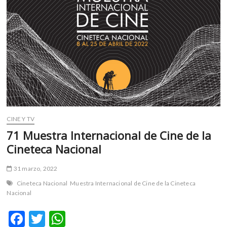
CINE Y TV
71 Muestra Internacional de Cine de la
Cineteca Nacional
31 marzo, 2022
Cineteca Nacional
Muestra Internacional de Cine de la Cineteca
Nacional
F
T
W