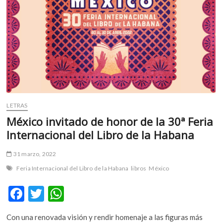
m
v
o
l
g
e
r
s
k
LETRAS
o
p
México invitado de honor de la 30ª Feria
e
Internacional del Libro de la Habana
n
v
31 marzo, 2022
o
Feria Internacional del Libro de la Habana
libros
México
l
g
F
T
W
e
ac
w
h
r
s
Con una renovada visión y rendir homenaje a las figuras más