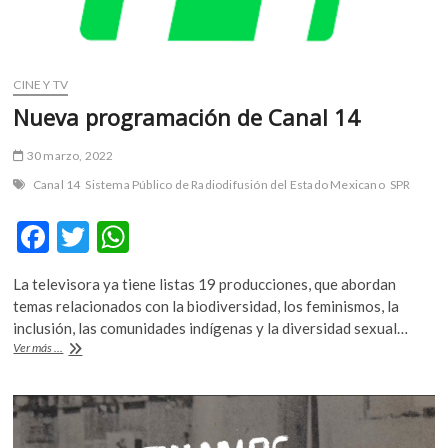
CINE Y TV
Nueva programación de Canal 14
30 marzo, 2022
Canal 14
Sistema Público de Radiodifusión del Estado Mexicano
SPR
F
T
W
ac
w
h
La televisora ya tiene listas 19 producciones, que abordan
e
itt
at
temas relacionados con la biodiversidad, los feminismos, la
b
er
s
inclusión, las comunidades indígenas y la diversidad sexual…
Nueva
Ver más ...
o
A
programación
de
o
p
Canal
k
p
14