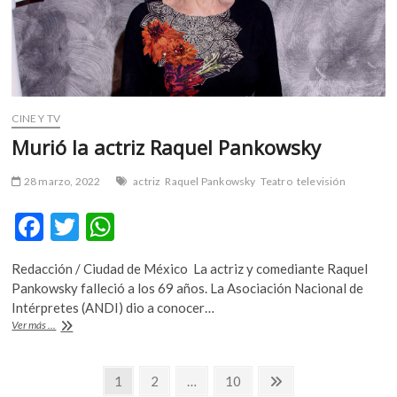
de
Francesco
Baronti
CINE Y TV
Murió la actriz Raquel Pankowsky
28 marzo, 2022
actriz
Raquel Pankowsky
Teatro
televisión
F
T
W
ac
w
h
Redacción / Ciudad de México La actriz y comediante Raquel
e
itt
at
Pankowsky falleció a los 69 años. La Asociación Nacional de
b
er
s
Intérpretes (ANDI) dio a conocer…
Murió
Ver más ...
o
A
la
actriz
o
p
Navegación
Raquel
Página
Página
Página
Página
1
2
…
10
k
p
Pankowsky