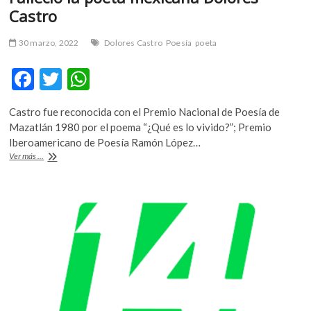
Castro
30 marzo, 2022
Dolores Castro
Poesía
poeta
F
T
W
ac
w
h
Castro fue reconocida con el Premio Nacional de Poesía de
e
itt
at
Mazatlán 1980 por el poema “¿Qué es lo vivido?”; Premio
b
er
s
Iberoamericano de Poesía Ramón López…
Falleció
Ver más ...
o
A
la
poeta
o
p
mexicana
k
p
Dolores
Castro