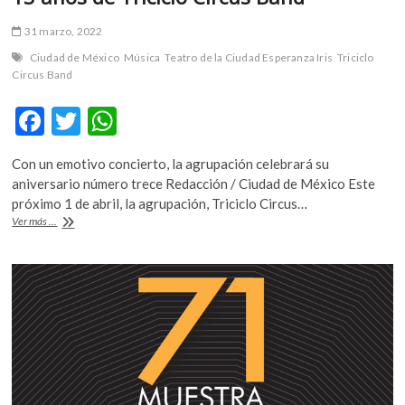
31 marzo, 2022
Ciudad de México
Música
Teatro de la Ciudad Esperanza Iris
Triciclo
Circus Band
F
T
W
ac
w
h
Con un emotivo concierto, la agrupación celebrará su
e
itt
at
aniversario número trece Redacción / Ciudad de México Este
b
er
s
próximo 1 de abril, la agrupación, Triciclo Circus…
13
Ver más ...
o
A
años
de
o
p
Triciclo
k
p
Circus
Band