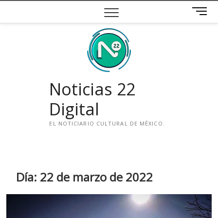
Saltar
B
al
o
contenido
t
ó
n
d
e
Noticias 22
m
e
Digital
n
ú
EL NOTICIARIO CULTURAL DE MÉXICO.
i
n
s
t
Día:
22 de marzo de 2022
a
g
r
a