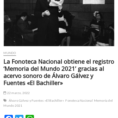
Canal
22
estrena
el
documental
‘Atl,
lucha
y
libertad’
MUNDO
La Fonoteca Nacional obtiene el registro
‘Memoria del Mundo 2021’ gracias al
acervo sonoro de Álvaro Gálvez y
Fuentes «El Bachiller»
22 marzo, 2022
Álvaro Gálvez y Fuentes «El Bachiller»
Fonoteca Nacional
Memoria del
Mundo 2021