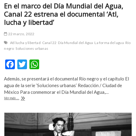
En el marco del Día Mundial del Agua,
Canal 22 estrena el documental ‘Atl,
lucha y libertad’
22 marzo, 2022
Atl lucha y libertad
Canal 22
Día Mundial del Agua
La forma del agua
Río
negro
Soluciones urbanas
F
T
W
ac
w
h
Además, se presentará el documental Río negro y el capítulo El
e
itt
at
agua de la serie ‘Soluciones urbanas’ Redacción / Ciudad de
b
er
s
México Para conmemorar el Día Mundial del Agua,…
En
Ver más ...
o
A
el
marco
o
p
del
k
p
Día
Mundial
del
Agua,