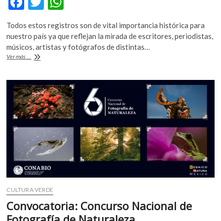
F
T
W
ac
w
h
Todos estos registros son de vital importancia histórica para
e
itt
at
nuestro país ya que reflejan la mirada de escritores, periodistas,
b
er
s
músicos, artistas y fotógrafos de distintas…
La
Ver más ...
o
A
Fonoteca
Nacional
o
p
obtiene
k
p
el
registro
‘Memoria
del
Mundo
2021’
gracias
al
acervo
sonoro
de
Álvaro
CULTURA VERDE
Gálvez
Convocatoria: Concurso Nacional de
y
Fotografía de Naturaleza
Fuentes