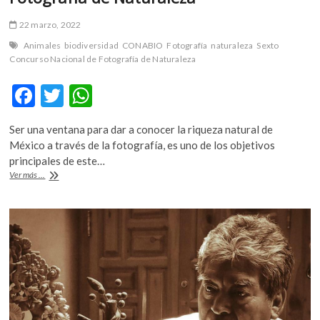
«El
Bachiller»
22 marzo, 2022
Animales
biodiversidad
CONABIO
Fotografía
naturaleza
Sexto
Concurso Nacional de Fotografía de Naturaleza
F
T
W
ac
w
h
Ser una ventana para dar a conocer la riqueza natural de
e
itt
at
México a través de la fotografía, es uno de los objetivos
b
er
s
principales de este…
Convocatoria:
Ver más ...
o
A
Concurso
Nacional
o
p
de
k
p
Fotografía
de
Naturaleza