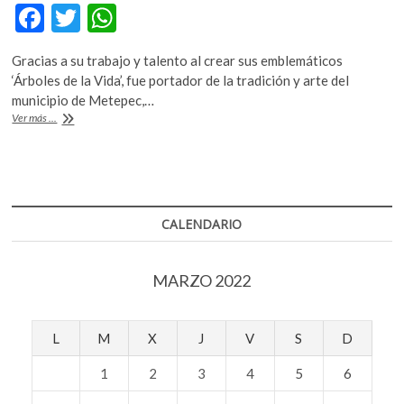
F
T
W
ac
w
h
Gracias a su trabajo y talento al crear sus emblemáticos
e
itt
at
‘Árboles de la Vida’, fue portador de la tradición y arte del
b
er
s
municipio de Metepec,…
Murió
Ver más ...
o
A
Tiburcio
Soteno,
o
p
maestro
k
p
artesano
de
Metepec
CALENDARIO
MARZO 2022
L
M
X
J
V
S
D
1
2
3
4
5
6