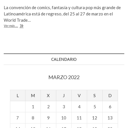
ac
w
h
k
La convención de comics, fantasía y cultura pop más grande de
o
e
itt
at
Latinoamérica está de regreso, del 25 al 27 de marzo en el
p
b
er
s
World Trade…
e
25
Ver más ...
o
A
n
años
de
o
p
La
k
p
Mole
Convention
CALENDARIO
MARZO 2022
L
M
X
J
V
S
D
1
2
3
4
5
6
7
8
9
10
11
12
13