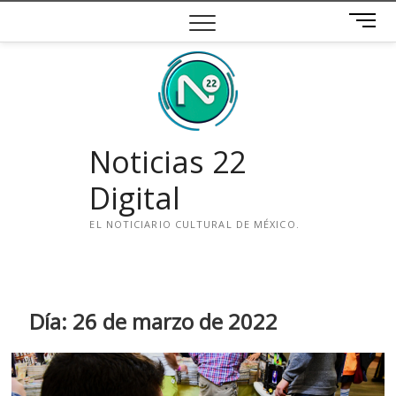
Saltar
B
al
o
contenido
t
ó
n
d
e
Noticias 22
m
e
Digital
n
ú
EL NOTICIARIO CULTURAL DE MÉXICO.
i
n
s
t
Día:
26 de marzo de 2022
a
g
r
a