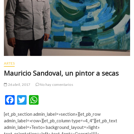
ARTES
Mauricio Sandoval, un pintor a secas
26 abril, 2017
No hay comentarios
F
T
W
ac
w
h
[et_pb_section admin_label=»section»][et_pb_row
e
itt
at
admin_label=»row»][et_pb_column type=»4_4″][et_pb_text
b
er
s
admin_label=»Texto» background_layout=»light»
text_orientation=»left» text_font=»Georgia||||»