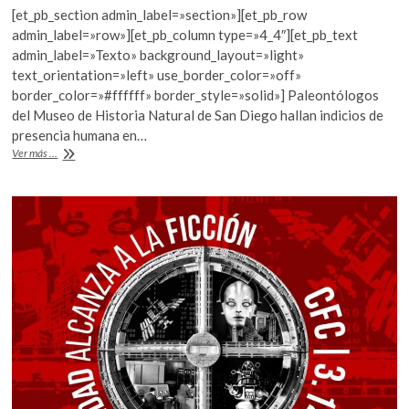
ac
w
h
[et_pb_section admin_label=»section»][et_pb_row
e
itt
at
admin_label=»row»][et_pb_column type=»4_4″][et_pb_text
b
er
s
admin_label=»Texto» background_layout=»light»
text_orientation=»left» use_border_color=»off»
o
A
border_color=»#ffffff» border_style=»solid»] Paleontólogos
o
p
del Museo de Historia Natural de San Diego hallan indicios de
presencia humana en…
k
p
Llegada
Ver más ...
del
hombre
a
América
del
Norte,
115
mil
años
antes
de
lo
pensado