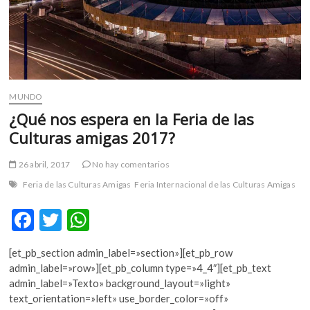
MUNDO
¿Qué nos espera en la Feria de las
Culturas amigas 2017?
26 abril, 2017
No hay comentarios
Feria de las Culturas Amigas
Feria Internacional de las Culturas Amigas
F
T
W
ac
w
h
[et_pb_section admin_label=»section»][et_pb_row
e
itt
at
admin_label=»row»][et_pb_column type=»4_4″][et_pb_text
b
er
s
admin_label=»Texto» background_layout=»light»
text_orientation=»left» use_border_color=»off»
o
A