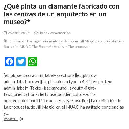
¿Qué pinta un diamante fabricado con
las cenizas de un arquitecto en un
museo?*
26 abril, 2017
No hay comentarios
cenizas de Barragán
diamante de Barragán
Jill Magid
La propuesta
Luis
Barragán
MUAC
The Barragán Archive
The proposal
F
T
W
ac
w
h
[et_pb_section admin_label=»section»][et_pb_row
e
itt
at
admin_label=»row»][et_pb_column type=»4_4″][et_pb_text
b
er
s
admin_label=»Texto» background_layout=»light»
text_orientation=»left» use_border_color=»off»
o
A
border_color=»#ffffff» border_style=»solid»] La exhibición de
o
p
La propuesta, de Jill Magid, en el MUAC, ha agitado conciencias
y…
k
p
¿Qué
Ver más ...
pinta
un