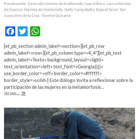
k
Ponaitowska
Gertrudis Gómez de Avellaneda
Juan Villoro
Laura Méndez
o
de Cuenca
Marieta de Veintemilla
Nelly Campobello
Raquel Serur
Sor
Juana Inés de la Cruz
Vicente Quirarte
p
e
F
T
W
n
ac
w
h
[et_pb_section admin_label=»section»][et_pb_row
e
itt
at
admin_label=»row»][et_pb_column type=»4_4″][et_pb_text
b
er
s
admin_label=»Texto» background_layout=»light»
text_orientation=»left» text_font=»Georgia||||»
o
A
use_border_color=»off» border_color=»#ffffff»
o
p
border_style=»solid»] Este diálogo invita a reflexionar sobre la
participación de las mujeres en la metamorfosis…
k
p
El
Ver más ...
heroísmo
en
clave
de
mujer