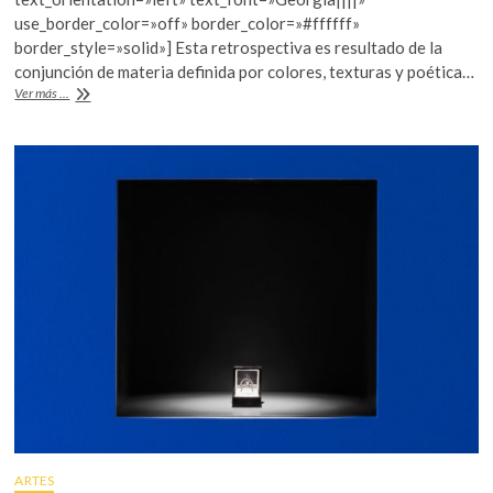
o
A
use_border_color=»off» border_color=»#ffffff»
o
p
border_style=»solid»] Esta retrospectiva es resultado de la
conjunción de materia definida por colores, texturas y poética…
k
p
Mauricio
Ver más ...
Sandoval,
un
pintor
a
secas
ARTES