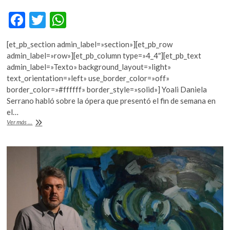
F
T
W
ac
w
h
[et_pb_section admin_label=»section»][et_pb_row
e
itt
at
admin_label=»row»][et_pb_column type=»4_4″][et_pb_text
b
er
s
admin_label=»Texto» background_layout=»light»
text_orientation=»left» use_border_color=»off»
o
A
border_color=»#ffffff» border_style=»solid»] Yoali Daniela
o
p
Serrano habló sobre la ópera que presentó el fin de semana en
el…
k
p
“El
Ver más ...
castillo
de
Barbazul”,
una
obra
cargada
de
simbolismo
y
complejidad