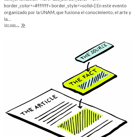
o
A
border_color=»#ffffff» border_style=»solid»] En este evento
o
p
organizado por la UNAM, que fusiona el conocimiento, el arte y
la…
k
p
Arranca
Ver más ...
el
Festival
Ciencia
Ficción
Ciencia
3.14