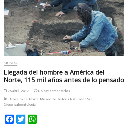
MUNDO
Llegada del hombre a América del
Norte, 115 mil años antes de lo pensado
26 abril, 2017
No hay comentarios
América del Norte
Museo de Historia Natural de San
Diego
paleontología
F
T
W