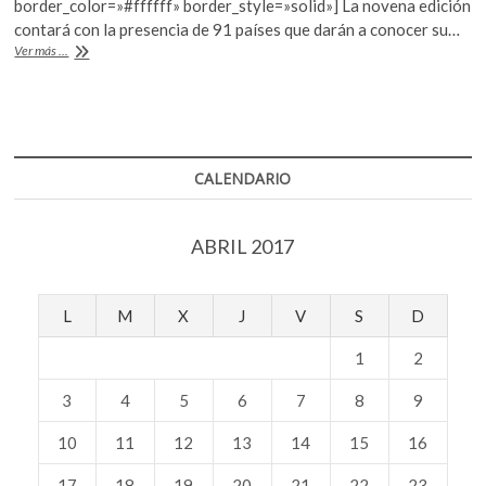
border_color=»#ffffff» border_style=»solid»] La novena edición
o
p
contará con la presencia de 91 países que darán a conocer su…
¿Qué
Ver más ...
k
p
nos
espera
en
la
Feria
de
CALENDARIO
las
Culturas
amigas
ABRIL 2017
2017?
L
M
X
J
V
S
D
1
2
3
4
5
6
7
8
9
10
11
12
13
14
15
16
17
18
19
20
21
22
23