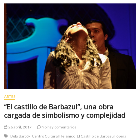
a
prueba
de
“fake
news”
ARTES
“El castillo de Barbazul”, una obra
cargada de simbolismo y complejidad
26 abril, 2017
No hay comentarios
Béla Bartók
Centro Cultural Helénico
El Castillo de Barbazul
ópera