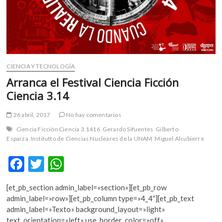
CIENCIA Y TECNOLOGÍA
Arranca el Festival Ciencia Ficción
Ciencia 3.14
26 abril, 2017
No hay comentarios
Ciencia Ficción Ciencia 3.1416
Gerardo Sifuentes
Gilberto
Esparza
Institutto de Ciencias Nucleares de la UNAM
Miguel Alcubierre
F
T
W
ac
w
h
[et_pb_section admin_label=»section»][et_pb_row
e
itt
at
admin_label=»row»][et_pb_column type=»4_4″][et_pb_text
b
er
s
admin_label=»Texto» background_layout=»light»
text_orientation=»left» use_border_color=»off»