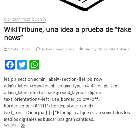
CIENCIA Y TECNOLOGÍA
WikiTribune, una idea a prueba de “fake
news”
26 abril, 2017
No hay comentarios
Jimmy Wales
WikiTribune
F
T
W
ac
w
h
[et_pb_section admin_label=»section»][et_pb_row
e
itt
at
admin_label=»row»][et_pb_column type=»4_4″][et_pb_text
b
er
s
admin_label=»Texto» background_layout=»light»
text_orientation=»left» use_border_color=»off»
o
A
border_color=»#ffffff» border_style=»solid»
o
p
text_font=»Georgia||||»] “El peligro al que están sometidos los
medios digitales es buscar una gran cantidad…
k
p
WikiTribune,
Ver más ...
una
idea