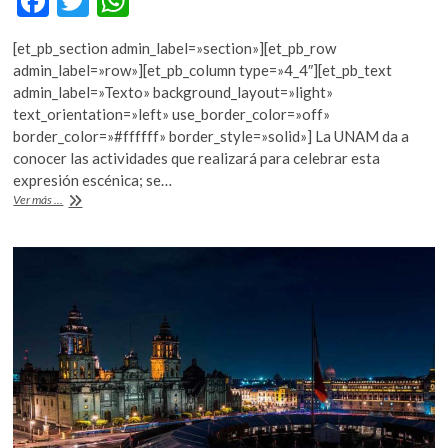
F
T
W
ac
w
h
[et_pb_section admin_label=»section»][et_pb_row
e
itt
at
admin_label=»row»][et_pb_column type=»4_4″][et_pb_text
b
er
s
admin_label=»Texto» background_layout=»light»
text_orientation=»left» use_border_color=»off»
o
A
border_color=»#ffffff» border_style=»solid»] La UNAM da a
o
p
conocer las actividades que realizará para celebrar esta
expresión escénica; se…
k
p
Día
Ver más ...
Internacional
de
la
Danza