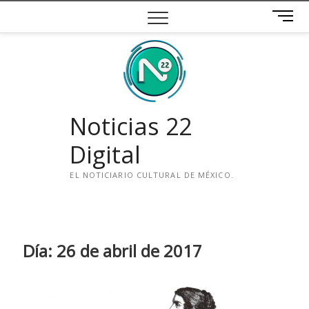
Saltar
B
al
o
contenido
t
ó
n
d
e
Noticias 22
m
e
Digital
n
ú
EL NOTICIARIO CULTURAL DE MÉXICO.
i
n
s
t
Día:
26 de abril de 2017
a
g
r
a