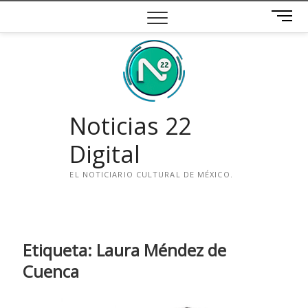
Saltar
B
al
o
contenido
t
ó
n
d
e
Noticias 22
m
e
Digital
n
ú
EL NOTICIARIO CULTURAL DE MÉXICO.
i
n
s
t
Etiqueta:
Laura Méndez de
a
Cuenca
g
r
a