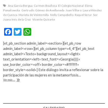
k
Ana García Bergua
Carmen Boullosa
El Colegio Nacional
Elena
o
Ponaitowska
Gertrudis Gómez de Avellaneda
Juan Villoro
Laura Méndez
p
de Cuenca
Marieta de Veintemilla
Nelly Campobello
Raquel Serur
Sor
e
Juana Inés de la Cruz
Vicente Quirarte
n
F
T
W
ac
w
h
[et_pb_section admin_label=»section»][et_pb_row
e
itt
at
admin_label=»row»][et_pb_column type=»4_4″][et_pb_text
b
er
s
admin_label=»Texto» background_layout=»light»
text_orientation=»left» text_font=»Georgia||||»
o
A
use_border_color=»off» border_color=»#ffffff»
o
p
border_style=»solid»] Este diálogo invita a reflexionar sobre la
participación de las mujeres en la metamorfosis…
k
p
El
Ver más ...
heroísmo
en
clave
de
mujer