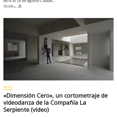
b
er
s
del 6 al 16 de agosto Ciudad…
El
Ver más ...
o
A
teatro
cierra
o
p
las
k
p
puertas,
pero
la
función
continúa
ARTES
«Dimensión Cero», un cortometraje de
videodanza de la Compañía La
Serpiente (video)