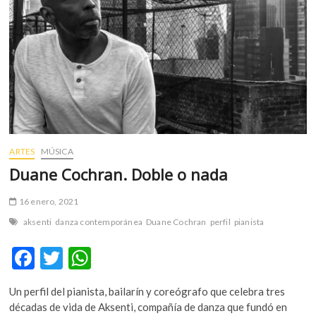
ARTES
MÚSICA
Duane Cochran. Doble o nada
16 enero, 2021
aksenti
danza contemporánea
Duane Cochran
perfil
pianista
F
T
W
ac
w
h
Un perfil del pianista, bailarín y coreógrafo que celebra tres
e
itt
at
décadas de vida de Aksenti, compañía de danza que fundó en