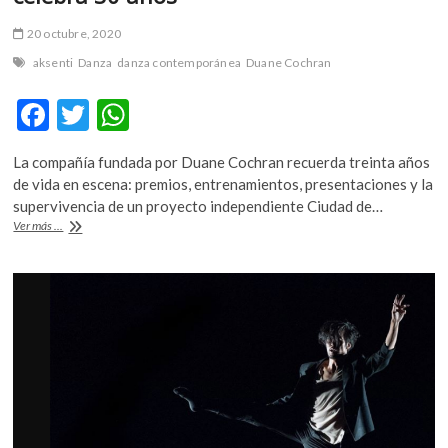
20 octubre, 2020
aksenti
Danza
danza contemporánea
Duane Cochran
F
T
W
ac
w
h
La compañía fundada por Duane Cochran recuerda treinta años
e
itt
at
de vida en escena: premios, entrenamientos, presentaciones y la
b
er
s
supervivencia de un proyecto independiente Ciudad de…
«Andanzas
Ver más ...
o
A
y
remembranzas»,
o
p
Aksenti
k
p
celebra
30
años