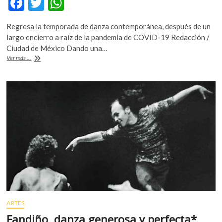
F
T
W
k
ac
w
h
o
Regresa la temporada de danza contemporánea, después de un
p
e
itt
at
largo encierro a raíz de la pandemia de COVID-19 Redacción /
e
b
er
s
Ciudad de México Dando una…
n
Inicia
Ver más ...
o
A
la
temporada
o
p
107
k
p
del
Taller
Coreográfico
de
la
UNAM
ARTES
Fandiño, danza generosa y perfecta*