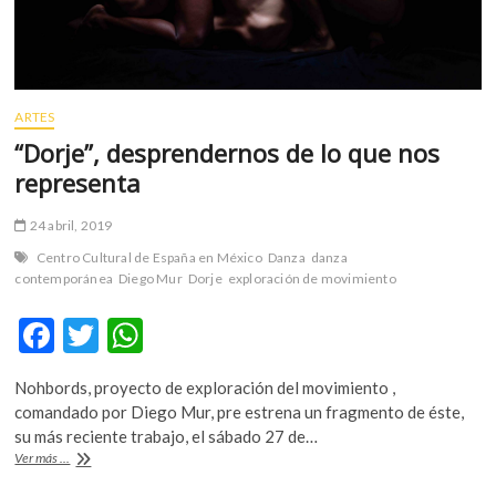
ARTES
“Dorje”, desprendernos de lo que nos
representa
24 abril, 2019
Centro Cultural de España en México
Danza
danza
contemporánea
Diego Mur
Dorje
exploración de movimiento
F
T
W
ac
w
h
Nohbords, proyecto de exploración del movimiento ,
e
itt
at
comandado por Diego Mur, pre estrena un fragmento de éste,
b
er
s
su más reciente trabajo, el sábado 27 de…
“Dorje”,
Ver más ...
o
A
desprendernos