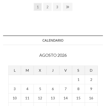
de
o
p
Navegación
lo
Página
Página
Página
Página
1
2
3
k
p
que
siguiente
de
nos
representa
entradas
CALENDARIO
AGOSTO 2026
L
M
X
J
V
S
D
1
2
3
4
5
6
7
8
9
10
11
12
13
14
15
16