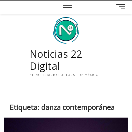
Saltar
B
al
o
contenido
t
ó
n
d
e
Noticias 22
m
e
Digital
n
ú
EL NOTICIARIO CULTURAL DE MÉXICO.
i
n
s
t
Etiqueta:
danza contemporánea
a
g
r
a