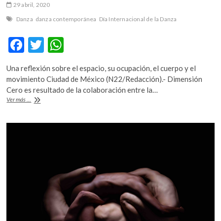
29 abril, 2020
Danza
danza contemporánea
Día Internacional de la Danza
F
T
W
ac
w
h
Una reflexión sobre el espacio, su ocupación, el cuerpo y el
e
itt
at
movimiento Ciudad de México (N22/Redacción).- Dimensión
b
er
s
Cero es resultado de la colaboración entre la…
«Dimensión
Ver más ...
o
A
Cero»,
un
o
p
cortometraje
k
p
de
videodanza
de
la
Compañía
La
Serpiente
(video)