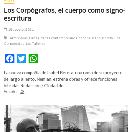
ARTES
Los Corpógrafos, el cuerpo como signo-
escritura
18 agosto, 2021
Artes vivas
Danza
danza contemporánea
escena
Isabel Beteta
Los
Corpógrafos
Los Talleres
F
T
W
ac
w
h
La nueva compañía de Isabel Beteta, una rama de su proyecto
e
itt
at
de largo aliento, Nemian, estrena obras y ofrece funciones
b
er
s
híbridas Redacción / Ciudad de…
Los
Ver más ...
o
A
Corpógrafos,
el
o
p
cuerpo
k
p
como
signo-
escritura