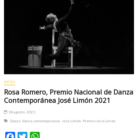
k
p
al
caos
ARTES
Rosa Romero, Premio Nacional de Danza
Contemporánea José Limón 2021
18 agosto, 2021
Danza
danza contemporánea
José Limón
Premio José Limón
F
T
W