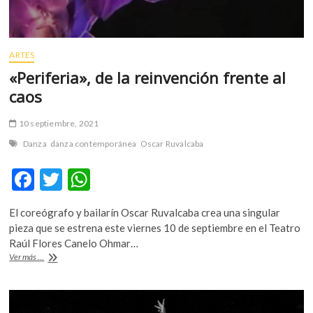
ARTES
«Periferia», de la reinvención frente al
caos
10 septiembre, 2021
Danza
danza contemporánea
Oscar Ruvalcaba
F
T
W
ac
w
h
El coreógrafo y bailarín Oscar Ruvalcaba crea una singular
e
itt
at
pieza que se estrena este viernes 10 de septiembre en el Teatro
b
er
s
Raúl Flores Canelo Ohmar…
«Periferia»,
Ver más ...
o
A
de
la
o
p
reinvención
frente