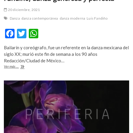
20 diciembre, 2021
Danza
danza contemporánea
danza moderna
Luis Fandiño
F
T
W
ac
w
h
Bailarín y coreógrafo, fue un referente en la danza mexicana del
e
itt
at
siglo XX; murió este fin de semana a los 90 años
b
er
s
Redacción/Ciudad de México…
Fandiño,
Ver más ...
o
A
danza
generosa
o
p
y
k
p
perfecta*