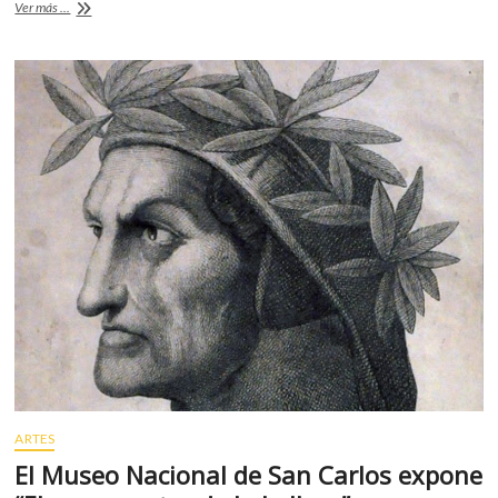
«Ayrton»
Ver más ...
en
el
Tamayo
ARTES
El Museo Nacional de San Carlos expone