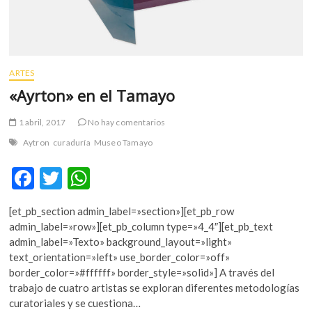
ARTES
«Ayrton» en el Tamayo
1 abril, 2017
No hay comentarios
Aytron
curaduría
Museo Tamayo
F
T
W
ac
w
h
[et_pb_section admin_label=»section»][et_pb_row
e
itt
at
admin_label=»row»][et_pb_column type=»4_4″][et_pb_text
b
er
s
admin_label=»Texto» background_layout=»light»
text_orientation=»left» use_border_color=»off»
o
A
border_color=»#ffffff» border_style=»solid»] A través del
o
p
trabajo de cuatro artistas se exploran diferentes metodologías
curatoriales y se cuestiona…
k
p