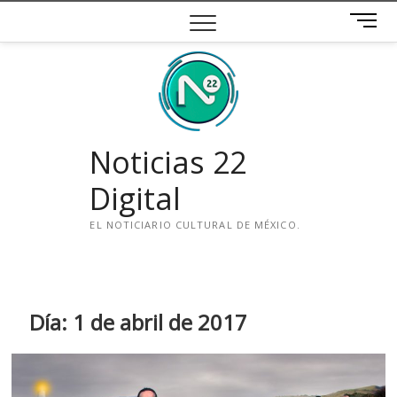
Saltar
B
al
o
contenido
t
ó
n
d
e
Noticias 22
m
e
Digital
n
ú
EL NOTICIARIO CULTURAL DE MÉXICO.
i
n
s
t
Día:
1 de abril de 2017
a
g
r
a