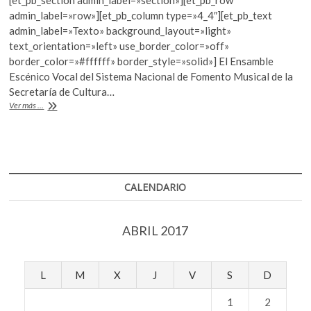
e
itt
at
admin_label=»row»][et_pb_column type=»4_4″][et_pb_text
b
er
s
admin_label=»Texto» background_layout=»light»
text_orientation=»left» use_border_color=»off»
o
A
border_color=»#ffffff» border_style=»solid»] El Ensamble
o
p
Escénico Vocal del Sistema Nacional de Fomento Musical de la
Secretaría de Cultura…
k
p
Voces
Ver más ...
en
movimiento
CALENDARIO
ABRIL 2017
L
M
X
J
V
S
D
1
2