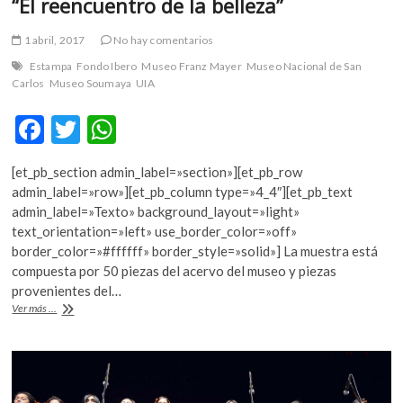
“El reencuentro de la belleza”
1 abril, 2017
No hay comentarios
Estampa
Fondo Ibero
Museo Franz Mayer
Museo Nacional de San
Carlos
Museo Soumaya
UIA
F
T
W
ac
w
h
[et_pb_section admin_label=»section»][et_pb_row
e
itt
at
admin_label=»row»][et_pb_column type=»4_4″][et_pb_text
b
er
s
admin_label=»Texto» background_layout=»light»
text_orientation=»left» use_border_color=»off»
o
A
border_color=»#ffffff» border_style=»solid»] La muestra está
o
p
compuesta por 50 piezas del acervo del museo y piezas
provenientes del…
k
p
El
Ver más ...
Museo
Nacional
de
San
Carlos