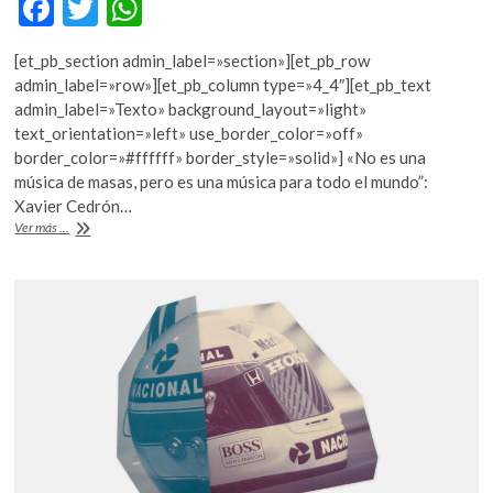
F
T
W
k
ac
w
h
o
p
[et_pb_section admin_label=»section»][et_pb_row
e
itt
at
e
admin_label=»row»][et_pb_column type=»4_4″][et_pb_text
b
er
s
n
admin_label=»Texto» background_layout=»light»
text_orientation=»left» use_border_color=»off»
o
A
border_color=»#ffffff» border_style=»solid»] «No es una
o
p
música de masas, pero es una música para todo el mundo”:
Xavier Cedrón…
k
p
Luar
Ver más ...
Na
Lubre
trae
música
medieval
pensada
para
el
siglo
XXI