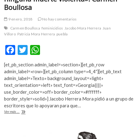
Boullosa
9 enero, 2018
No hay comentarios
Carmen Boullosa
feminicidios
Jacobo Mora Herrera
Juan
Villoro
Patricia Mora Herrera
puebla
F
T
W
ac
w
h
[et_pb_section admin_label=»section»][et_pb_row
e
itt
at
admin_label=»row»][et_pb_column type=»4_4″][et_pb_text
b
er
s
admin_label=»Texto» background_layout=»light»
text_orientation=»left» text_font=»Georgia||||»
o
A
use_border_color=»off» border_color=»#ffffff»
o
p
border_style=»solid»] Jacobo Herrera Mora pidió a un grupo de
escritores que lo apoyaran para que…
k
p
«No
Ver más ...
podemos
ser
insensibles
ante