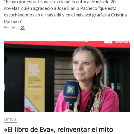
“Bravo por estas bravas” exclamó la autora de más de 20
k
e
itt
at
novelas, quien agradeció a José Emilio Pacheco “que está
o
b
er
s
escuchándonos en el más allá y en el más acá gracias a Cristina
p
Pacheco”.
e
o
A
Carmen
Ver más ...
n
o
p
Boullosa
celebra
k
p
la
nueva
ola
de
escritoras
LETRAS
«El libro de Eva», reinventar el mito