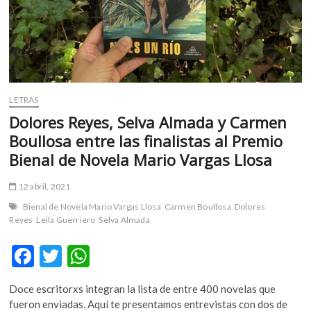
LETRAS
Dolores Reyes, Selva Almada y Carmen
Boullosa entre las finalistas al Premio
Bienal de Novela Mario Vargas Llosa
12 abril, 2021
Bienal de Novela Mario Vargas Llosa
Carmen Boullosa
Dolores
Reyes
Leila Guerriero
Selva Almada
F
T
W
ac
w
h
Doce escritorxs integran la lista de entre 400 novelas que
e
itt
at
fueron enviadas. Aquí te presentamos entrevistas con dos de