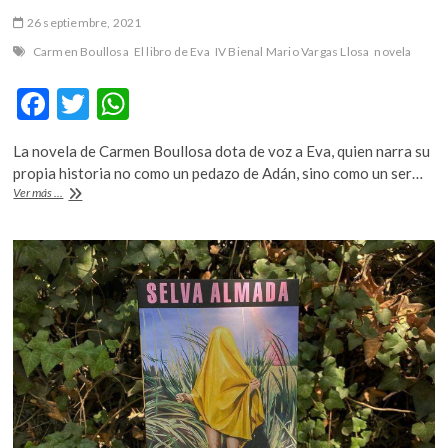
26 septiembre, 2021
Carmen Boullosa
El libro de Eva
IV Bienal Mario Vargas Llosa
novela
F
T
W
ac
w
h
La novela de Carmen Boullosa dota de voz a Eva, quien narra su
e
itt
at
propia historia no como un pedazo de Adán, sino como un ser…
b
er
s
«El
Ver más ...
libro
o
A
de
Eva»,
o
p
reinventar
el
k
p
mito