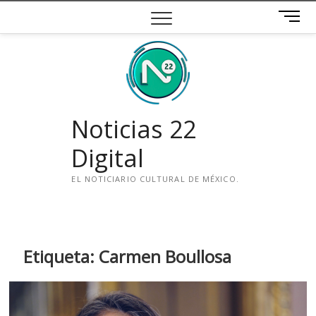
Saltar
B
al
o
contenido
t
ó
n
d
e
Noticias 22
m
e
Digital
n
ú
EL NOTICIARIO CULTURAL DE MÉXICO.
i
n
s
t
Etiqueta:
Carmen Boullosa
a
g
r
a