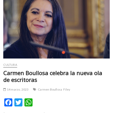
m
v
o
l
g
e
r
s
k
o
p
CULTURA
e
n
Carmen Boullosa celebra la nueva ola
v
de escritoras
o
l
14 marzo, 2023
Carmen Boullosa
Filey
g
e
F
T
W
r
ac
w
h
s