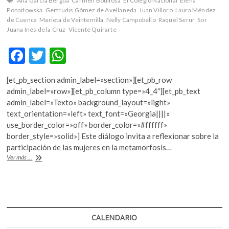
Ana García Bergua
Carmen Boullosa
El Colegio Nacional
Elena
Ponaitowska
Gertrudis Gómez de Avellaneda
Juan Villoro
Laura Méndez
de Cuenca
Marieta de Veintemilla
Nelly Campobello
Raquel Serur
Sor
Juana Inés de la Cruz
Vicente Quirarte
F
T
W
ac
w
h
[et_pb_section admin_label=»section»][et_pb_row
e
itt
at
admin_label=»row»][et_pb_column type=»4_4″][et_pb_text
b
er
s
admin_label=»Texto» background_layout=»light»
text_orientation=»left» text_font=»Georgia||||»
o
A
use_border_color=»off» border_color=»#ffffff»
o
p
border_style=»solid»] Este diálogo invita a reflexionar sobre la
participación de las mujeres en la metamorfosis…
k
p
El
Ver más ...
heroísmo
en
clave
de
mujer
CALENDARIO