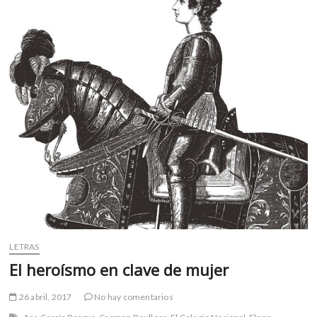
ninguna
muerte
violenta»:
Carmen
Boullosa
LETRAS
El heroísmo en clave de mujer
26 abril, 2017
No hay comentarios