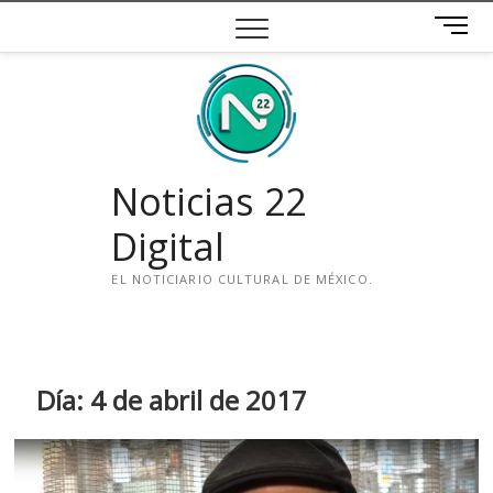
Saltar
B
al
o
contenido
t
ó
n
d
e
Noticias 22
m
e
Digital
n
ú
EL NOTICIARIO CULTURAL DE MÉXICO.
i
n
s
t
Día:
4 de abril de 2017
a
g
r
a