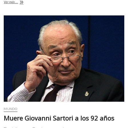
Lo
Ver más ...
nuevo
de
Björk
en
realidad
virtual
MUNDO
Muere Giovanni Sartori a los 92 años