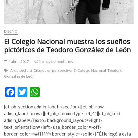
DISEÑO
El Colegio Nacional muestra los sueños
pictóricos de Teodoro González de León
4 abril, 2017
No hay comentarios
Arquitectura
Dibujos en perspectiva
El Colegio Nacional
Teodoro
González de León
F
T
W
ac
w
h
[et_pb_section admin_label=»section»][et_pb_row
e
itt
at
admin_label=»row»][et_pb_column type=»4_4″][et_pb_text
b
er
s
admin_label=»Texto» background_layout=»light»
text_orientation=»left» use_border_color=»off»
o
A
border_color=»#ffffff» border_style=»solid»] “Él le legó a esta