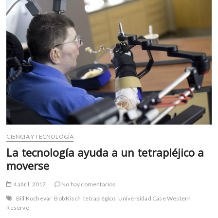
es
otra
Cuba,
otro
Eliseo
CIENCIA Y TECNOLOGÍA
La tecnología ayuda a un tetrapléjico a
moverse
4 abril, 2017
No hay comentarios
Bill Kochevar
Bob Kisch
tetraplégico
Universidad Case Western
Reserve