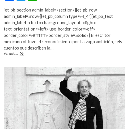
ac
w
h
[et_pb_section admin_label=»section»][et_pb_row
e
itt
at
admin_label=»row»][et_pb_column type=»4_4″][et_pb_text
b
er
s
admin_label=»Texto» background_layout=»light»
text_orientation=»left» use_border_color=»off»
o
A
border_color=»#ffffff» border_style=»solid»] El escritor
o
p
mexicano obtuvo el reconocimiento por La vaga ambición, seis
cuentos que describen la…
k
p
Antonio
Ver más ...
Ortuño,
Premio
Ribera
del
Duero