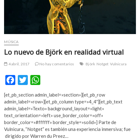
MÚSICA
Lo nuevo de Björk en realidad virtual
4 abril, 2017
No hay comentarios
Björk
Notget
Vulnicura
F
T
W
ac
w
h
[et_pb_section admin_label=»section»][et_pb_row
e
itt
at
admin_label=»row»][et_pb_column type=»4_4″][et_pb_text
b
er
s
admin_label=»Texto» background_layout=»light»
text_orientation=»left» use_border_color=»off»
o
A
border_color=»#ffffff» border_style=»solid»] Parte de
o
p
Vulnicura, “Notget” es también una experiencia inmersiva; fue
dirigido por Warren du Preez…
k
p