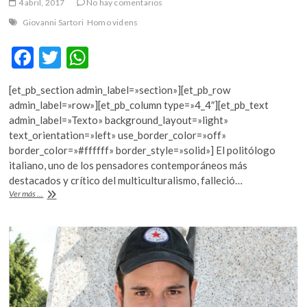
4 abril, 2017
No hay comentarios
Giovanni Sartori
Homo videns
F
T
W
ac
w
h
[et_pb_section admin_label=»section»][et_pb_row
e
itt
at
admin_label=»row»][et_pb_column type=»4_4″][et_pb_text
b
er
s
admin_label=»Texto» background_layout=»light»
text_orientation=»left» use_border_color=»off»
o
A
border_color=»#ffffff» border_style=»solid»] El politólogo
o
p
italiano, uno de los pensadores contemporáneos más
destacados y crítico del multiculturalismo, falleció…
k
p
Muere
Ver más ...
Giovanni
Sartori
a
los
92
años