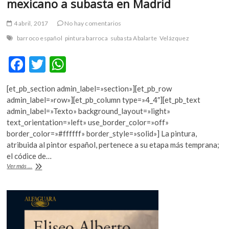
mexicano a subasta en Madrid
4 abril, 2017
No hay comentarios
barroco español
pintura barroca
subasta Abalarte
Velázquez
F
T
W
ac
w
h
[et_pb_section admin_label=»section»][et_pb_row
e
itt
at
admin_label=»row»][et_pb_column type=»4_4″][et_pb_text
b
er
s
admin_label=»Texto» background_layout=»light»
text_orientation=»left» use_border_color=»off»
o
A
border_color=»#ffffff» border_style=»solid»] La pintura,
o
p
atribuida al pintor español, pertenece a su etapa más temprana;
el códice de…
k
p
Cuadro
Ver más ...
inédito
de
Velázquez
y
códice
mexicano