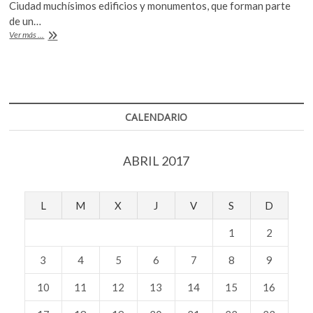
o
p
Ciudad muchísimos edificios y monumentos, que forman parte
de un…
k
p
El
Ver más ...
Colegio
Nacional
muestra
los
sueños
pictóricos
CALENDARIO
de
Teodoro
González
ABRIL 2017
de
León
L
M
X
J
V
S
D
1
2
3
4
5
6
7
8
9
10
11
12
13
14
15
16