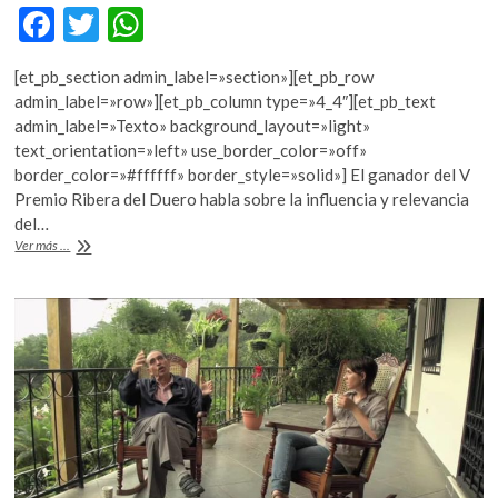
k
F
T
W
o
ac
w
h
p
[et_pb_section admin_label=»section»][et_pb_row
e
e
itt
at
admin_label=»row»][et_pb_column type=»4_4″][et_pb_text
n
b
er
s
admin_label=»Texto» background_layout=»light»
text_orientation=»left» use_border_color=»off»
o
A
border_color=»#ffffff» border_style=»solid»] El ganador del V
o
p
Premio Ribera del Duero habla sobre la influencia y relevancia
del…
k
p
“Sergio
Ver más ...
González
Rodríguez
apostó
todo
a
la
inteligencia”:
Antonio
Ortuño