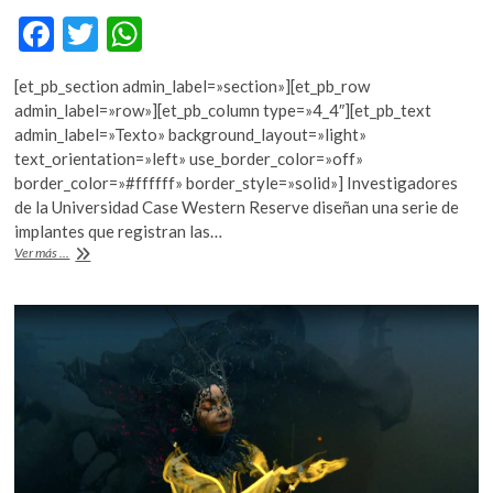
F
T
W
ac
w
h
[et_pb_section admin_label=»section»][et_pb_row
e
itt
at
admin_label=»row»][et_pb_column type=»4_4″][et_pb_text
b
er
s
admin_label=»Texto» background_layout=»light»
text_orientation=»left» use_border_color=»off»
o
A
border_color=»#ffffff» border_style=»solid»] Investigadores
o
p
de la Universidad Case Western Reserve diseñan una serie de
implantes que registran las…
k
p
La
Ver más ...
tecnología
ayuda
a
un
tetrapléjico
a
moverse