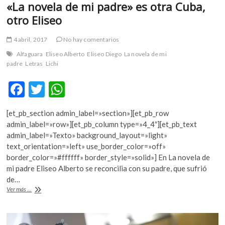
«La novela de mi padre» es otra Cuba,
otro Eliseo
4 abril, 2017
No hay comentarios
Alfaguara
Eliseo Alberto
Eliseo Diego
La novela de mi
padre
Letras
Lichi
F
T
W
ac
w
h
[et_pb_section admin_label=»section»][et_pb_row
e
itt
at
admin_label=»row»][et_pb_column type=»4_4″][et_pb_text
b
er
s
admin_label=»Texto» background_layout=»light»
text_orientation=»left» use_border_color=»off»
o
A
border_color=»#ffffff» border_style=»solid»] En La novela de
o
p
mi padre Eliseo Alberto se reconcilia con su padre, que sufrió
de…
k
p
«La
Ver más ...
novela
de
mi
padre»