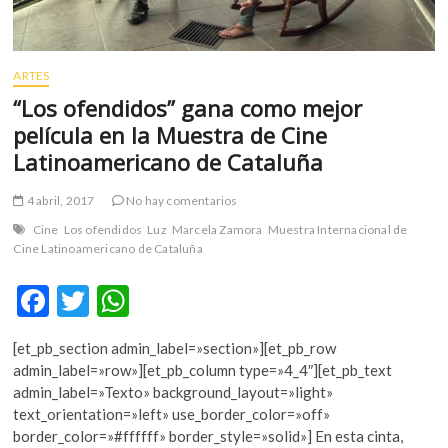
ARTES
“Los ofendidos” gana como mejor
película en la Muestra de Cine
Latinoamericano de Cataluña
4 abril, 2017
No hay comentarios
Cine
Los ofendidos
Luz
Marcela Zamora
Muestra Internacional de
Cine Latinoamericano de Cataluña
F
T
W
ac
w
h
[et_pb_section admin_label=»section»][et_pb_row
e
itt
at
admin_label=»row»][et_pb_column type=»4_4″][et_pb_text
b
er
s
admin_label=»Texto» background_layout=»light»
text_orientation=»left» use_border_color=»off»
o
A
border_color=»#ffffff» border_style=»solid»] En esta cinta,