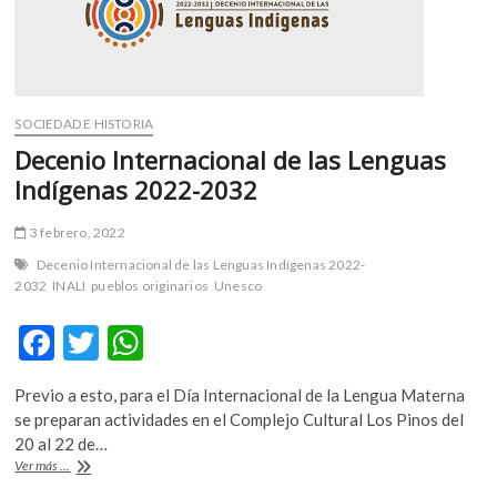
m
v
o
l
g
SOCIEDAD E HISTORIA
e
Decenio Internacional de las Lenguas
r
Indígenas 2022-2032
s
k
3 febrero, 2022
o
p
Decenio Internacional de las Lenguas Indígenas 2022-
2032
INALI
pueblos originarios
Unesco
e
n
F
T
W
v
o
ac
w
h
l
Previo a esto, para el Día Internacional de la Lengua Materna
e
itt
at
g
se preparan actividades en el Complejo Cultural Los Pinos del
e
b
er
s
20 al 22 de…
r
Decenio
Ver más ...
o
A
s
Internacional