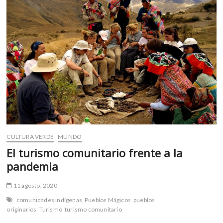
k
p
yo
pude
mantener
mi
idioma
fue
en
ceremonias
secretas»:
Willie
Littlechild/Lobo
Caminando
CULTURA VERDE
MUNDO
El turismo comunitario frente a la
pandemia
11 agosto, 2020
comunidades indígenas
Pueblos Mágicos
pueblos
originarios
Turismo
turismo comunitario