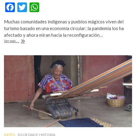
F
T
W
ac
w
h
Muchas comunidades indígenas y pueblos mágicos viven del
e
itt
at
turismo basado en una economía circular; la pandemia los ha
b
er
s
afectado y ahora miran hacia la reconfiguración…
El
Ver más ...
o
A
turismo
comunitario
o
p
frente
k
p
a
la
pandemia
ARTES
SOCIEDAD E HISTORIA