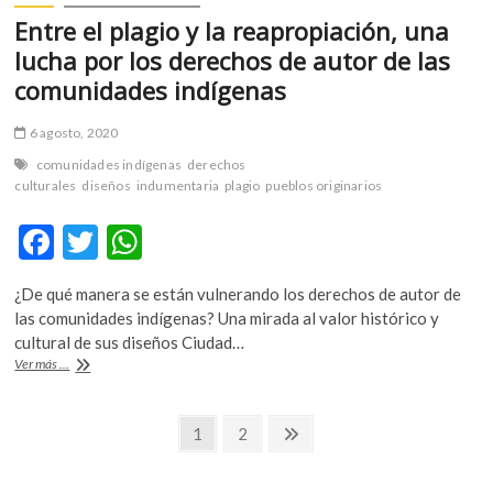
Entre el plagio y la reapropiación, una
lucha por los derechos de autor de las
comunidades indígenas
6 agosto, 2020
comunidades indígenas
derechos
culturales
diseños
indumentaria
plagio
pueblos originarios
F
T
W
ac
w
h
¿De qué manera se están vulnerando los derechos de autor de
e
itt
at
las comunidades indígenas? Una mirada al valor histórico y
b
er
s
cultural de sus diseños Ciudad…
Entre
Ver más ...
o
A
el
plagio
o
p
Navegación
y
Página
Página
Página
1
2
k
p
la
siguiente
de
reapropiación,
una