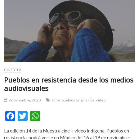
que
presidirá
la
Convención
Constituyente
chilena
CINE Y TV
Pueblos en resistencia desde los medios
audiovisuales
9 noviembre, 2020
Cine
pueblos originarios
video
F
T
W
ac
w
h
La edición 14 de la Muestra cine + video indígena. Pueblos en
e
itt
at
resistencia, podrá verse en México del 16 al 19 de noviembre;