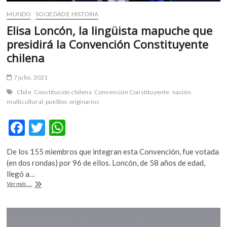
MUNDO
SOCIEDAD E HISTORIA
Elisa Loncón, la lingüista mapuche que
presidirá la Convención Constituyente
chilena
7 julio, 2021
Chile
Constitución chilena
Convención Constituyente
nación
multicultural
pueblos originarios
F
T
W
ac
w
h
De los 155 miembros que integran esta Convención, fue votada
e
itt
at
(en dos rondas) por 96 de ellos. Loncón, de 58 años de edad,
b
er
s
llegó a…
Elisa
Ver más ...
o
A
Loncón,
la
o
p
lingüista
k
p
mapuche