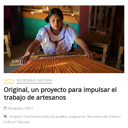
de
k
o
p
las
o
k
p
Lenguas
p
Indígenas
e
2022-
n
2032
ARTES
SOCIEDAD E HISTORIA
Original, un proyecto para impulsar el
trabajo de artesanos
10 agosto, 2021
Original
Patrimonio cultural
pueblos originarios
Secretaría de Cultura
federal
Tlaxcala