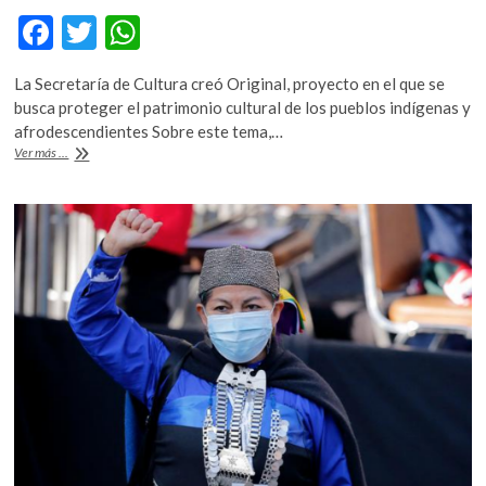
F
T
W
ac
w
h
La Secretaría de Cultura creó Original, proyecto en el que se
e
itt
at
busca proteger el patrimonio cultural de los pueblos indígenas y
b
er
s
afrodescendientes Sobre este tema,…
Original,
Ver más ...
o
A
un
proyecto
o
p
para
k
p
impulsar
el
trabajo
de
artesanos