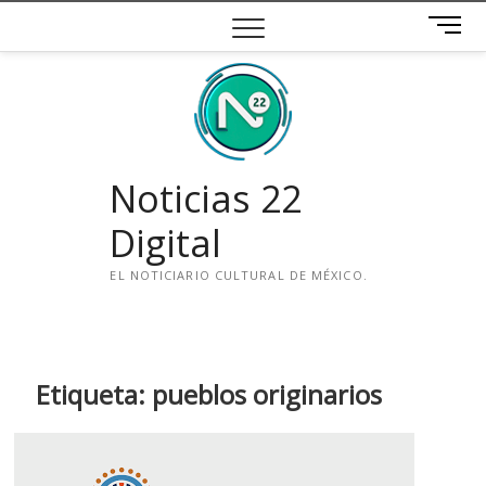
Saltar
B
al
o
contenido
t
ó
n
d
e
Noticias 22
m
e
Digital
n
ú
EL NOTICIARIO CULTURAL DE MÉXICO.
i
n
s
t
Etiqueta:
pueblos originarios
a
g
r
a