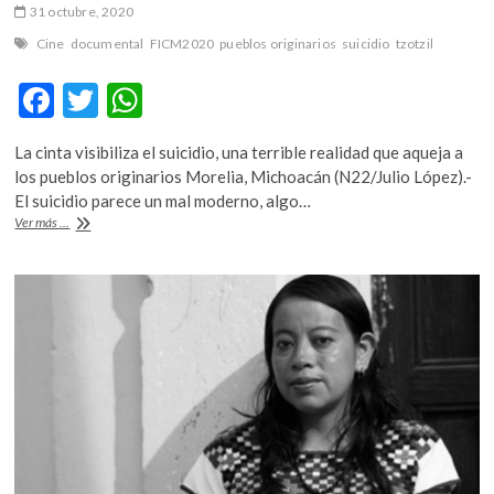
31 octubre, 2020
Cine
documental
FICM2020
pueblos originarios
suicidio
tzotzil
F
T
W
ac
w
h
La cinta visibiliza el suicidio, una terrible realidad que aqueja a
e
itt
at
los pueblos originarios Morelia, Michoacán (N22/Julio López).-
b
er
s
El suicidio parece un mal moderno, algo…
#FICM2020:
Ver más ...
o
A
Elke
Franke
o
p
sobre
k
p
el
documental
«Kuxlejal»