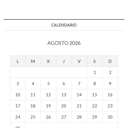
entradas
lucha
por
los
derechos
de
CALENDARIO
autor
de
las
AGOSTO 2026
comunidades
indígenas
L
M
X
J
V
S
D
1
2
3
4
5
6
7
8
9
10
11
12
13
14
15
16
17
18
19
20
21
22
23
24
25
26
27
28
29
30