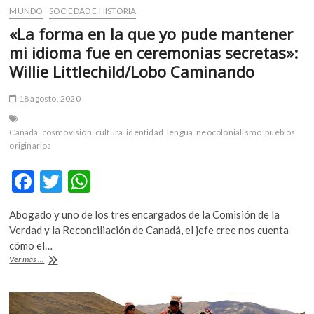
MUNDO
SOCIEDAD E HISTORIA
«La forma en la que yo pude mantener
mi idioma fue en ceremonias secretas»:
Willie Littlechild/Lobo Caminando
18 agosto, 2020
Canadá
cosmovisión
cultura
identidad
lengua
neocolonialismo
pueblos
originarios
F
T
W
ac
w
h
Abogado y uno de los tres encargados de la Comisión de la
e
itt
at
Verdad y la Reconciliación de Canadá, el jefe cree nos cuenta
b
er
s
cómo el…
«La
Ver más ...
o
A
forma
en
o
p
la
que