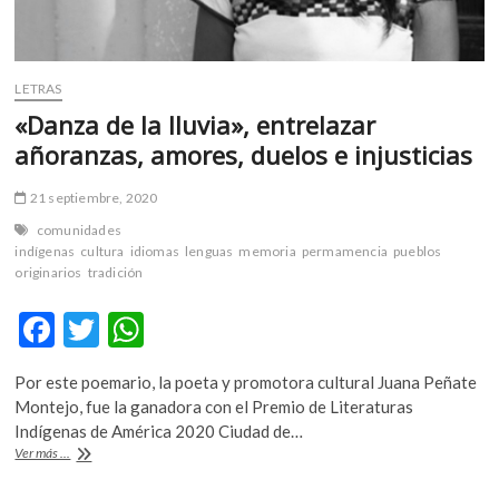
LETRAS
«Danza de la lluvia», entrelazar
añoranzas, amores, duelos e injusticias
21 septiembre, 2020
comunidades
indígenas
cultura
idiomas
lenguas
memoria
permamencia
pueblos
originarios
tradición
F
T
W
ac
w
h
Por este poemario, la poeta y promotora cultural Juana Peñate
e
itt
at
Montejo, fue la ganadora con el Premio de Literaturas
b
er
s
Indígenas de América 2020 Ciudad de…
«Danza
Ver más ...
o
A
de
la