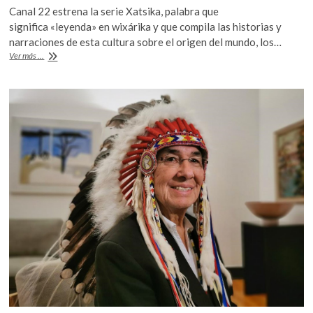
ac
w
h
Canal 22 estrena la serie Xatsika, palabra que
e
itt
at
significa «leyenda» en wixárika y que compila las historias y
b
er
s
narraciones de esta cultura sobre el origen del mundo, los…
Las
Ver más ...
o
A
leyendas
del
o
p
pueblo
k
p
wixárika