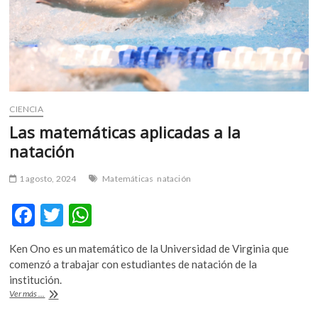
CIENCIA
Las matemáticas aplicadas a la
natación
1 agosto, 2024
Matemáticas
natación
F
T
W
ac
w
h
Ken Ono es un matemático de la Universidad de Virginia que
e
itt
at
comenzó a trabajar con estudiantes de natación de la
b
er
s
institución.
Las
Ver más ...
o
A
matemáticas