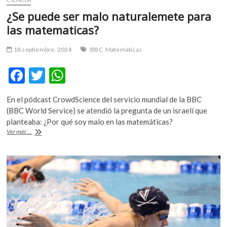
¿Se puede ser malo naturalemete para
las matematicas?
18 septiembre, 2024
BBC
Matemáticas
F
T
W
ac
w
h
En el pódcast CrowdScience del servicio mundial de la BBC
e
itt
at
(BBC World Service) se atendió la pregunta de un israelí que
b
er
s
planteaba: ¿Por qué soy malo en las matemáticas?
¿Se
Ver más ...
o
A
puede
ser
o
p
malo
k
p
naturalemete
para
las
matematicas?