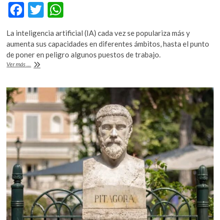
F
T
W
ac
w
h
La inteligencia artificial (IA) cada vez se populariza más y
e
itt
at
aumenta sus capacidades en diferentes ámbitos, hasta el punto
b
er
s
de poner en peligro algunos puestos de trabajo.
Estudiar
Ver más ...
o
A
Ingeniería
y
o
p
Matemáticas
k
p
un
riesgo,
por
avance
de
la
IA