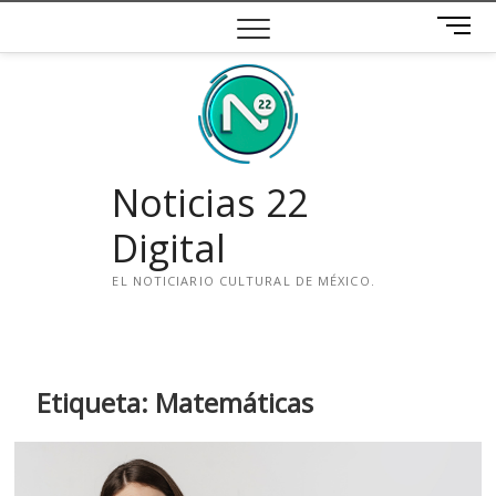
Saltar
B
al
o
contenido
t
ó
n
d
e
Noticias 22
m
e
Digital
n
ú
EL NOTICIARIO CULTURAL DE MÉXICO.
i
n
s
t
Etiqueta:
Matemáticas
a
g
r
a