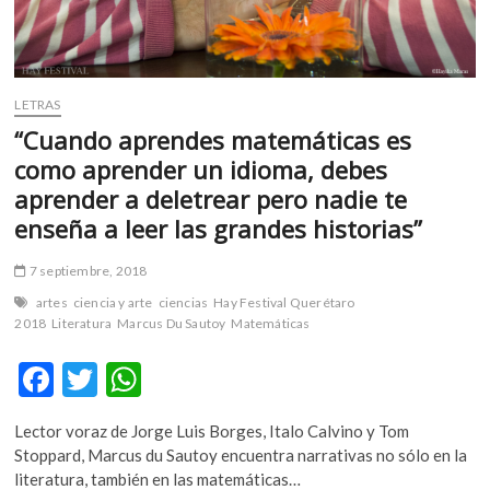
LETRAS
“Cuando aprendes matemáticas es
como aprender un idioma, debes
aprender a deletrear pero nadie te
enseña a leer las grandes historias”
7 septiembre, 2018
artes
ciencia y arte
ciencias
Hay Festival Querétaro
2018
Literatura
Marcus Du Sautoy
Matemáticas
F
T
W
ac
w
h
Lector voraz de Jorge Luis Borges, Italo Calvino y Tom
e
itt
at
Stoppard, Marcus du Sautoy encuentra narrativas no sólo en la
b
er
s
literatura, también en las matemáticas…