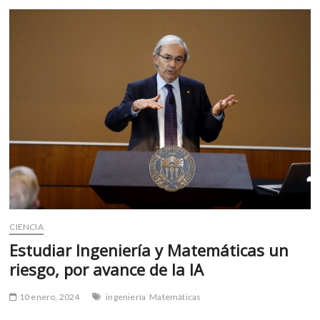
aplicadas
o
p
a
k
p
la
natación
CIENCIA
Estudiar Ingeniería y Matemáticas un
riesgo, por avance de la IA
10 enero, 2024
ingeniería
Matemáticas