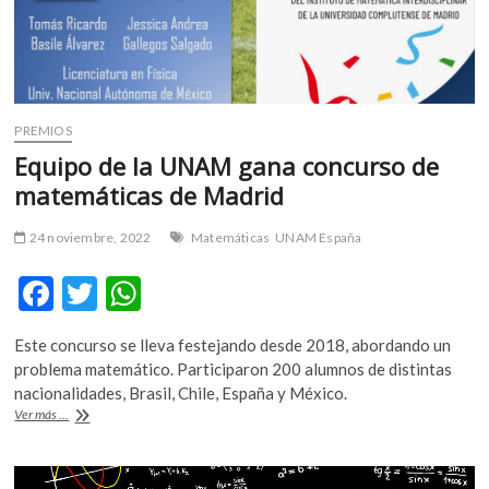
PREMIOS
Equipo de la UNAM gana concurso de
matemáticas de Madrid
24 noviembre, 2022
Matemáticas
UNAM España
F
T
W
ac
w
h
Este concurso se lleva festejando desde 2018, abordando un
e
itt
at
problema matemático. Participaron 200 alumnos de distintas
b
er
s
nacionalidades, Brasil, Chile, España y México.
Equipo
Ver más ...
o
A
de
la
o
p
UNAM