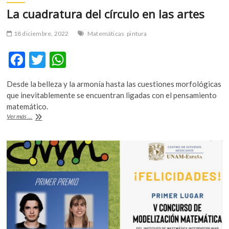
La cuadratura del círculo en las artes
18 diciembre, 2022
Matemáticas
pintura
F
T
W
ac
w
h
Desde la belleza y la armonía hasta las cuestiones morfológicas
e
itt
at
que inevitablemente se encuentran ligadas con el pensamiento
b
er
s
matemático.
La
Ver más ...
o
A
cuadratura
del
o
p
círculo
k
p
en
las
artes