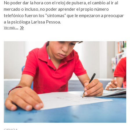
No poder dar la hora con el reloj de pulsera, el cambio al ir al
k
e
itt
at
mercado o incluso, no poder aprender el propio número
o
b
er
s
telefónico fueron los “síntomas” que le empezaron a preocupar
p
a la psicóloga Larissa Pessoa.
e
o
A
Discalculia,
Ver más ...
n
o
p
cuando
hacer
k
p
cálculos
matemáticos
son
un
problema
CIENCIA