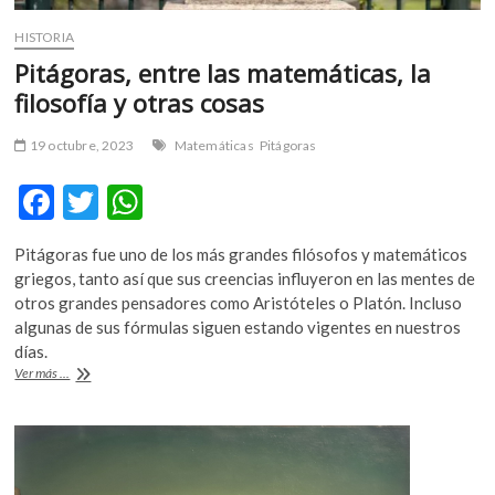
HISTORIA
Pitágoras, entre las matemáticas, la
filosofía y otras cosas
19 octubre, 2023
Matemáticas
Pitágoras
F
T
W
ac
w
h
Pitágoras fue uno de los más grandes filósofos y matemáticos
e
itt
at
griegos, tanto así que sus creencias influyeron en las mentes de
b
er
s
otros grandes pensadores como Aristóteles o Platón. Incluso
algunas de sus fórmulas siguen estando vigentes en nuestros
o
A
días.
o
p
Pitágoras,
Ver más ...
entre
k
p
las
matemáticas,
la
filosofía
y