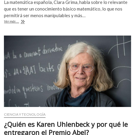
La matemática española, Clara Grima, habla sobre lo relevante
e
itt
at
que es tener un conocimiento básico matemático, lo que nos
b
er
s
permitirá ser menos manipulables y más…
«El
Ver más ...
o
A
poder,
la
o
p
fuerza,
k
p
son
las
matemáticas»
CIENCIA Y TECNOLOGÍA
¿Quién es Karen Uhlenbeck y por qué le
entregaron el Premio Abel?