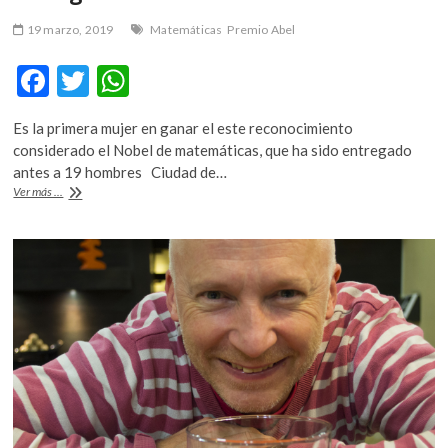
19 marzo, 2019
Matemáticas
Premio Abel
F
T
W
ac
w
h
Es la primera mujer en ganar el este reconocimiento
e
itt
at
considerado el Nobel de matemáticas, que ha sido entregado
b
er
s
antes a 19 hombres Ciudad de…
¿Quién
Ver más ...
o
A
es
Karen
o
p
Uhlenbeck
k
p
y
por
qué
le
entregaron
el
Premio
Abel?