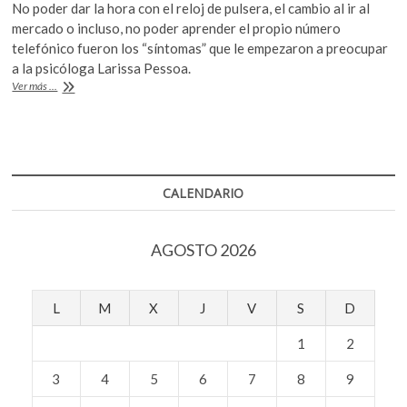
No poder dar la hora con el reloj de pulsera, el cambio al ir al
k
e
itt
at
mercado o incluso, no poder aprender el propio número
o
b
er
s
telefónico fueron los “síntomas” que le empezaron a preocupar
p
a la psicóloga Larissa Pessoa.
e
o
A
Discalculia,
Ver más ...
n
o
p
cuando
hacer
k
p
cálculos
matemáticos
son
un
CALENDARIO
problema
AGOSTO 2026
L
M
X
J
V
S
D
1
2
3
4
5
6
7
8
9