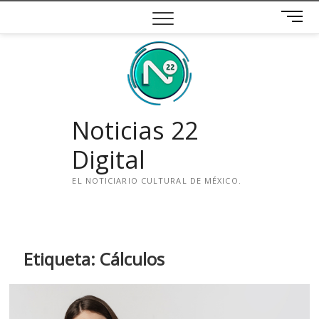
Saltar
B
al
o
contenido
t
ó
n
d
e
Noticias 22
m
e
Digital
n
ú
EL NOTICIARIO CULTURAL DE MÉXICO.
i
n
s
t
Etiqueta:
Cálculos
a
g
r
a