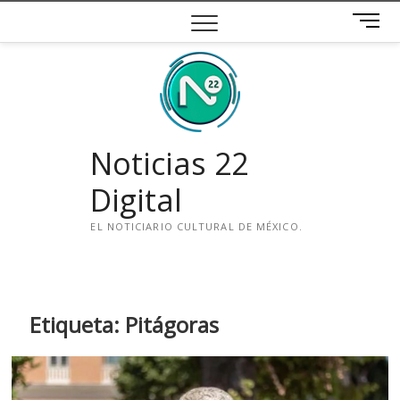
Saltar
B
al
o
contenido
t
ó
n
d
e
Noticias 22
m
e
Digital
n
ú
EL NOTICIARIO CULTURAL DE MÉXICO.
i
n
s
t
Etiqueta:
Pitágoras
a
g
r
a