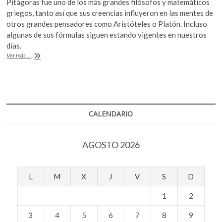
Pitágoras fue uno de los más grandes filósofos y matemáticos
k
e
itt
at
griegos, tanto así que sus creencias influyeron en las mentes de
o
b
er
s
otros grandes pensadores como Aristóteles o Platón. Incluso
p
algunas de sus fórmulas siguen estando vigentes en nuestros
o
A
e
días.
n
o
p
Pitágoras,
Ver más ...
entre
k
p
las
matemáticas,
la
filosofía
y
CALENDARIO
otras
cosas
AGOSTO 2026
L
M
X
J
V
S
D
1
2
3
4
5
6
7
8
9