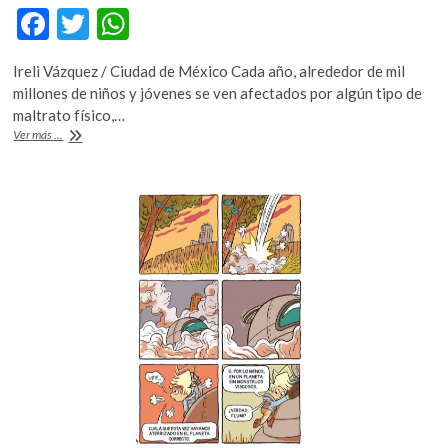
F
T
W
ac
w
h
Ireli Vázquez / Ciudad de México Cada año, alrededor de mil
e
itt
at
millones de niños y jóvenes se ven afectados por algún tipo de
b
er
s
maltrato físico,…
Proteger
Ver más ...
o
A
a
nuestros
o
p
niños:
k
p
México,
primer
lugar
en
abuso
sexual
infantil