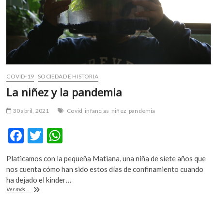
COVID-19
SOCIEDAD E HISTORIA
La niñez y la pandemia
30 abril, 2021
Covid
infancias
niñez
pandemia
F
T
W
ac
w
h
Platicamos con la pequeña Matiana, una niña de siete años que
e
itt
at
nos cuenta cómo han sido estos días de confinamiento cuando
b
er
s
ha dejado el kinder…
La
Ver más ...
o
A
niñez
y
o
p
la