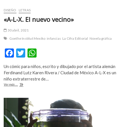
DISEÑO
LETRAS
«A-L-X. El nuevo vecino»
30 abril, 2021
Goethe Institut Mexiko
infancias
La Cifra Editorial
Novela gráfica
F
T
W
ac
w
h
Un cómic para niños, escrito y dibujado por el artista alemán
e
itt
at
Ferdinand Lutz Karen Rivera / Ciudad de México A-L-X es un
b
er
s
niño extraterrestre de…
«A-
Ver más ...
o
A
L-
X.
o
p
El
k
p
nuevo
vecino»