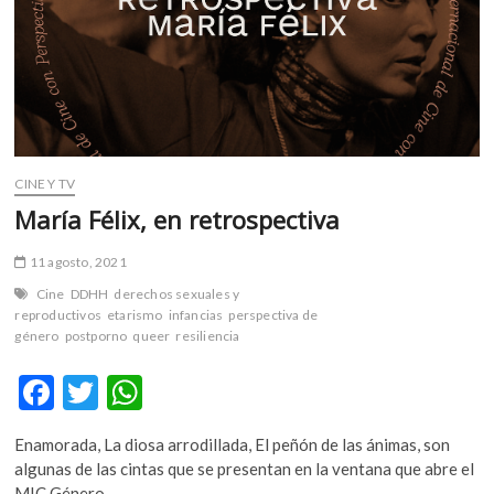
a
cerca
de
1000
millones
de
niños
CINE Y TV
María Félix, en retrospectiva
11 agosto, 2021
Cine
DDHH
derechos sexuales y
reproductivos
etarismo
infancias
perspectiva de
género
postporno
queer
resiliencia
F
T
W
ac
w
h
Enamorada, La diosa arrodillada, El peñón de las ánimas, son
e
itt
at
algunas de las cintas que se presentan en la ventana que abre el
MIC Género…