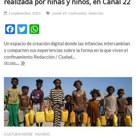
realizada por niñas y niños, en Canal 22
1 septiembre, 2021
covid-19
Covinautas
infancias
F
T
W
ac
w
h
Un espacio de creación digital donde las infancias intercambian
e
itt
at
y comparten sus experiencias sobre la forma en la que viven el
b
er
s
confinamiento Redacción / Ciudad…
«Covinautas
Ver más ...
o
A
Latinoamérica»,
una
o
p
serie
k
p
realizada
por
niñas
y
niños,
en
Canal
22
CULTURA VERDE
MUNDO