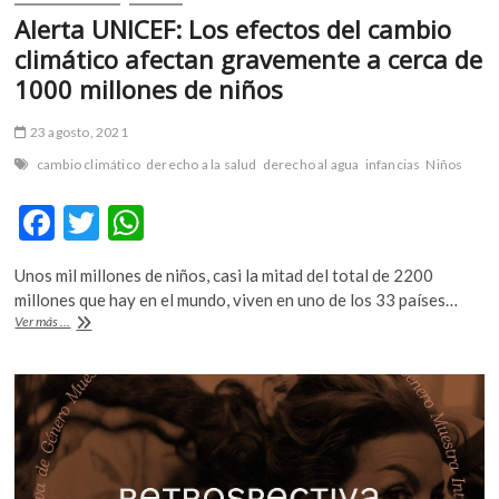
Alerta UNICEF: Los efectos del cambio
climático afectan gravemente a cerca de
1000 millones de niños
23 agosto, 2021
cambio climático
derecho a la salud
derecho al agua
infancias
Niños
F
T
W
ac
w
h
Unos mil millones de niños, casi la mitad del total de 2200
e
itt
at
millones que hay en el mundo, viven en uno de los 33 países…
b
er
s
Alerta
Ver más ...
UNICEF:
o
A
Los
efectos
o
p
del
cambio
k
p
climático
afectan
gravemente