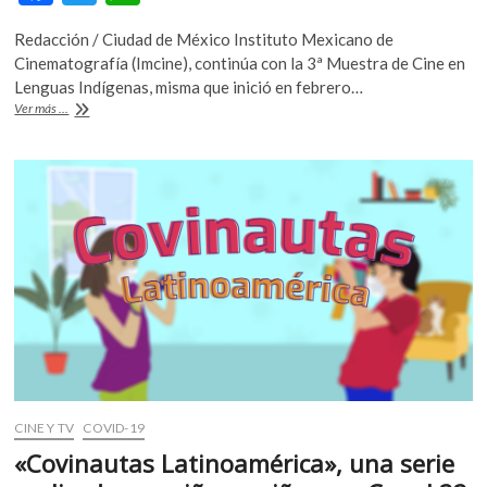
k
ac
w
h
o
Redacción / Ciudad de México Instituto Mexicano de
e
itt
at
p
Cinematografía (Imcine), continúa con la 3ª Muestra de Cine en
b
er
s
e
Lenguas Indígenas, misma que inició en febrero…
n
La
Ver más ...
o
A
3ª
Muestra
o
p
de
k
p
Cine
en
Lenguas
Indígenas
dedicará
su
programación
de
abril
a
las
infancias
CINE Y TV
COVID-19
«Covinautas Latinoamérica», una serie