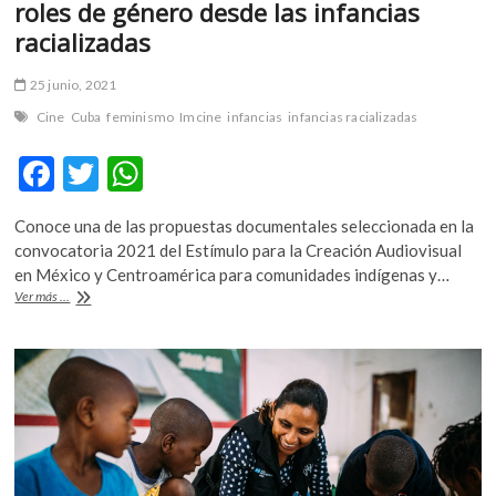
roles de género desde las infancias
racializadas
25 junio, 2021
Cine
Cuba
feminismo
Imcine
infancias
infancias racializadas
F
T
W
ac
w
h
Conoce una de las propuestas documentales seleccionada en la
e
itt
at
convocatoria 2021 del Estímulo para la Creación Audiovisual
b
er
s
en México y Centroamérica para comunidades indígenas y…
«Nosotras
Ver más ...
o
A
las
niñas»,
o
p
una
k
p
mirada
a
los
roles
de
género
desde