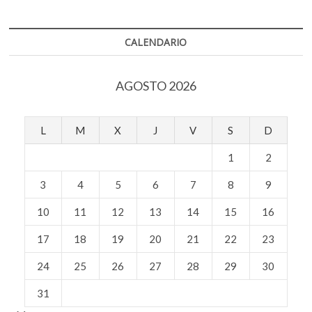
k
p
pandemia
CALENDARIO
AGOSTO 2026
L
M
X
J
V
S
D
1
2
3
4
5
6
7
8
9
10
11
12
13
14
15
16
17
18
19
20
21
22
23
24
25
26
27
28
29
30
31