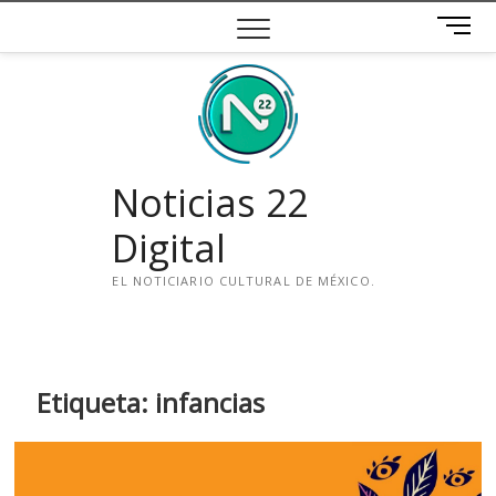
Saltar
B
al
o
contenido
t
ó
n
d
e
Noticias 22
m
e
Digital
n
ú
EL NOTICIARIO CULTURAL DE MÉXICO.
i
n
s
t
Etiqueta:
infancias
a
g
r
a