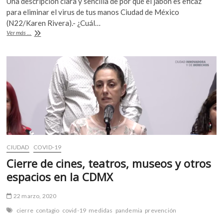
Una descripción clara y sencilla de por qué el jabón es eficaz
e
itt
at
para eliminar el virus de tus manos Ciudad de México
b
er
s
(N22/Karen Rivera).- ¿Cuál…
¿Por
Ver más ...
o
A
qué
el
o
p
jabón
k
p
inhibe
el
virus?
CIUDAD
COVID-19
Cierre de cines, teatros, museos y otros
espacios en la CDMX
22 marzo, 2020
cierre
contagio
covid-19
medidas
pandemia
prevención