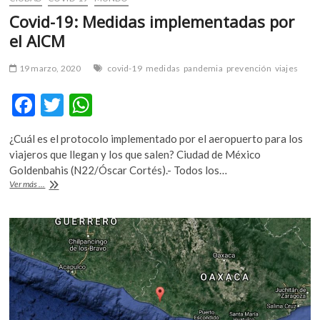
Covid-19: Medidas implementadas por
el AICM
19 marzo, 2020
covid-19
medidas
pandemia
prevención
viajes
F
T
W
ac
w
h
¿Cuál es el protocolo implementado por el aeropuerto para los
e
itt
at
viajeros que llegan y los que salen? Ciudad de México
b
er
s
Goldenbahis (N22/Óscar Cortés).- Todos los…
Covid-
Ver más ...
o
A
19:
Medidas
o
p
implementadas
k
p
por
el
AICM