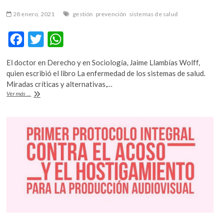
28 enero, 2021
gestión
prevención
sistemas de salud
F
T
W
ac
w
h
El doctor en Derecho y en Sociología, Jaime Llambías Wolff,
e
itt
at
quien escribió el libro La enfermedad de los sistemas de salud.
b
er
s
Miradas críticas y alternativas,…
La
Ver más ...
o
A
enfermedad
de
o
p
los
k
p
sistemas
de
salud