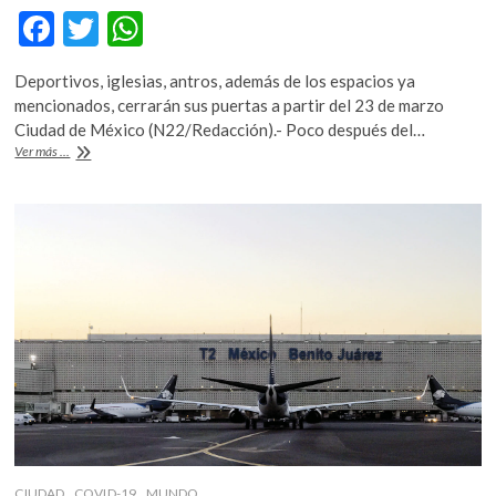
F
T
W
ac
w
h
Deportivos, iglesias, antros, además de los espacios ya
e
itt
at
mencionados, cerrarán sus puertas a partir del 23 de marzo
b
er
s
Ciudad de México (N22/Redacción).- Poco después del…
Cierre
Ver más ...
o
A
de
cines,
o
p
teatros,
k
p
museos
y
otros
espacios
en
la
CDMX
CIUDAD
COVID-19
MUNDO