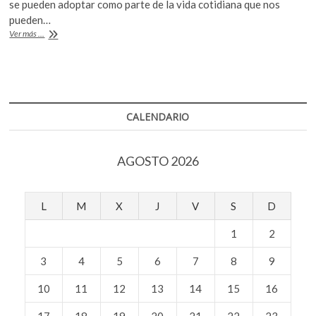
o
p
se pueden adoptar como parte de la vida cotidiana que nos
pueden…
k
p
Una
Ver más ...
cultura
básica
de
prevención
ante
sismos
CALENDARIO
AGOSTO 2026
L
M
X
J
V
S
D
1
2
3
4
5
6
7
8
9
10
11
12
13
14
15
16