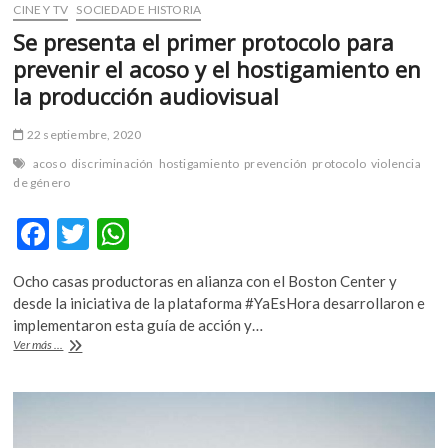
CINE Y TV
SOCIEDAD E HISTORIA
Se presenta el primer protocolo para
prevenir el acoso y el hostigamiento en
la producción audiovisual
22 septiembre, 2020
acoso
discriminación
hostigamiento
prevención
protocolo
violencia
de género
F
T
W
ac
w
h
Ocho casas productoras en alianza con el Boston Center y
e
itt
at
desde la iniciativa de la plataforma #YaEsHora desarrollaron e
b
er
s
implementaron esta guía de acción y…
Se
Ver más ...
o
A
presenta
el
o
p
primer
k
p
protocolo
para