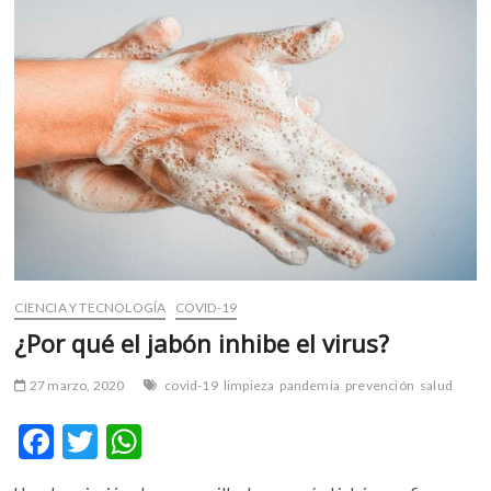
prevenir
el
acoso
y
el
hostigamiento
en
la
producción
audiovisual
CIENCIA Y TECNOLOGÍA
COVID-19
¿Por qué el jabón inhibe el virus?
27 marzo, 2020
covid-19
limpieza
pandemia
prevención
salud
F
T
W
ac
w
h