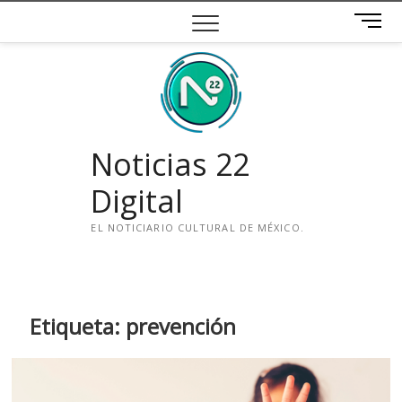
Saltar
B
al
o
contenido
t
ó
n
d
e
Noticias 22
m
e
Digital
n
ú
EL NOTICIARIO CULTURAL DE MÉXICO.
i
n
s
t
Etiqueta:
prevención
a
g
r
a