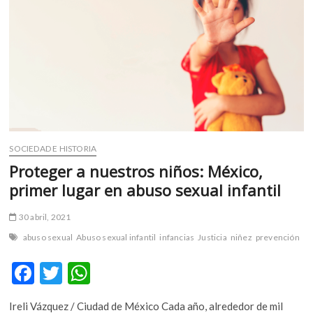
m
v
o
l
g
e
r
s
k
SOCIEDAD E HISTORIA
o
p
Proteger a nuestros niños: México,
e
primer lugar en abuso sexual infantil
n
v
30 abril, 2021
o
abuso sexual
Abuso sexual infantil
infancias
Justicia
niñez
prevención
l
g
F
T
W
e
ac
w
h
r
s
Ireli Vázquez / Ciudad de México Cada año, alrededor de mil