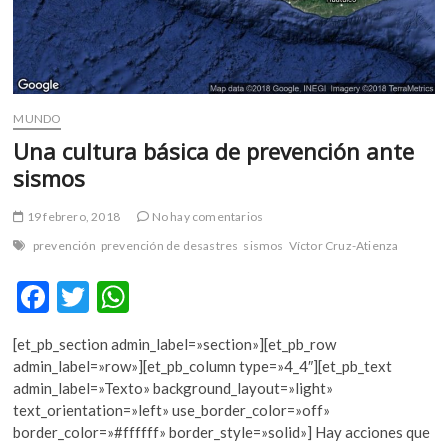
MUNDO
Una cultura básica de prevención ante
sismos
19 febrero, 2018
No hay comentarios
prevención
prevención de desastres
sismos
Víctor Cruz-Atienza
F
T
W
ac
w
h
[et_pb_section admin_label=»section»][et_pb_row
e
itt
at
admin_label=»row»][et_pb_column type=»4_4″][et_pb_text
b
er
s
admin_label=»Texto» background_layout=»light»
text_orientation=»left» use_border_color=»off»
o
A
border_color=»#ffffff» border_style=»solid»] Hay acciones que