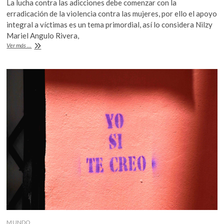
La lucha contra las adicciones debe comenzar con la
k
e
itt
at
erradicación de la violencia contra las mujeres, por ello el apoyo
o
b
er
s
integral a víctimas es un tema primordial, así lo considera Nilzy
p
Mariel Angulo Rivera,
e
o
A
La
Ver más ...
n
o
p
violencia
contra
k
p
las
mujeres,
riesgo
para
el
desarrollo
de
adicciones
MUNDO