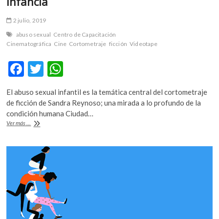
infancia
2 julio, 2019
abuso sexual
Centro de Capacitación
Cinematográfica
Cine
Cortometraje
ficción
Videotape
F
T
W
ac
w
h
El abuso sexual infantil es la temática central del cortometraje
e
itt
at
de ficción de Sandra Reynoso; una mirada a lo profundo de la
b
er
s
condición humana Ciudad…
“Videotape”,
Ver más ...
o
A
la
violencia,
o
p
la
k
p
memoria
y
la
infancia