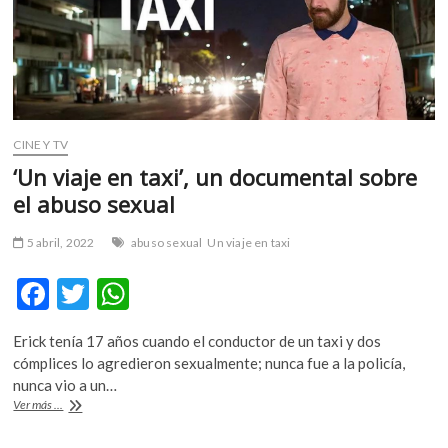
abuso
sexual
CINE Y TV
‘Un viaje en taxi’, un documental sobre
el abuso sexual
5 abril, 2022
abuso sexual
Un viaje en taxi
F
T
W
ac
w
h
Erick tenía 17 años cuando el conductor de un taxi y dos
e
itt
at
cómplices lo agredieron sexualmente; nunca fue a la policía,
b
er
s
nunca vio a un…
‘Un
Ver más ...
o
A
viaje
en