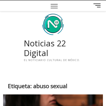
Saltar
B
al
o
contenido
t
ó
n
d
e
Noticias 22
m
e
Digital
n
ú
EL NOTICIARIO CULTURAL DE MÉXICO.
i
n
s
t
Etiqueta:
abuso sexual
a
g
r
a