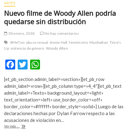
ARTES
Nuevo filme de Woody Allen podría
quedarse sin distribución
30 enero, 2018
No hay comentarios
#MeToo
abuso sexual
Annie Hall
feminismo
Manhattan
Time's
Up
violencia de género
Woody Allen
F
T
W
ac
w
h
[et_pb_section admin_label=»section»][et_pb_row
e
itt
at
admin_label=»row»][et_pb_column type=»4_4″][et_pb_text
b
er
s
admin_label=»Texto» background_layout=»light»
text_orientation=»left» use_border_color=»off»
o
A
border_color=»#ffffff» border_style=»solid»] Luego de las
o
p
declaraciones hechas por Dylan Farrow respecto a las
acusaciones de violación en…
k
p
Nuevo
Ver más ...
filme
de