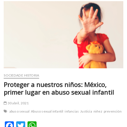
o
p
taxi’,
k
p
un
documental
sobre
el
abuso
sexual
SOCIEDAD E HISTORIA
Proteger a nuestros niños: México,
primer lugar en abuso sexual infantil
30 abril, 2021
abuso sexual
Abuso sexual infantil
infancias
Justicia
niñez
prevención
F
T
W