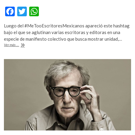
F
T
W
ac
w
h
Luego del #MeTooEscritoresMexicanos apareció este hashtag
e
itt
at
bajo el que se aglutinan varias escritoras y editoras en una
b
er
s
especie de manifiesto colectivo que busca mostrar unidad,…
#EscritorasJuntasMarabunta
Ver más ...
o
A
o
p
k
p