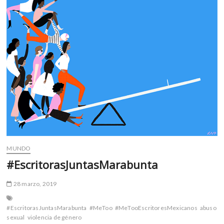
MUNDO
#EscritorasJuntasMarabunta
28 marzo, 2019
#EscritorasJuntasMarabunta
#MeToo
#MeTooEscritoresMexicanos
abuso
sexual
violencia de género