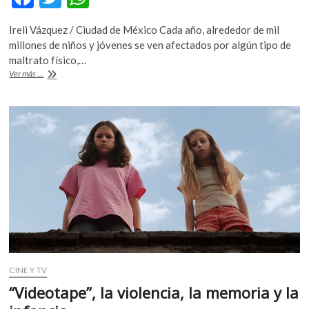
ac
w
h
Ireli Vázquez / Ciudad de México Cada año, alrededor de mil
e
itt
at
millones de niños y jóvenes se ven afectados por algún tipo de
b
er
s
maltrato físico,…
Proteger
Ver más ...
o
A
a
nuestros
o
p
niños:
k
p
México,
primer
lugar
en
abuso
sexual
infantil
CINE Y TV
“Videotape”, la violencia, la memoria y la