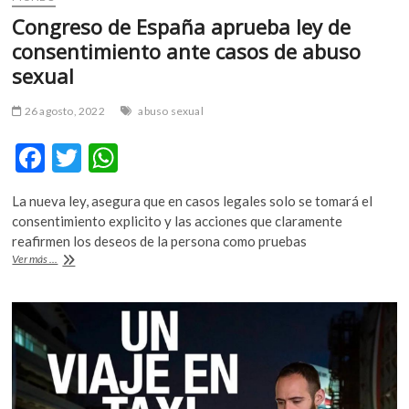
Congreso de España aprueba ley de
consentimiento ante casos de abuso
sexual
26 agosto, 2022
abuso sexual
F
T
W
ac
w
h
La nueva ley, asegura que en casos legales solo se tomará el
e
itt
at
consentimiento explicito y las acciones que claramente
b
er
s
reafirmen los deseos de la persona como pruebas
Congreso
Ver más ...
o
A
de
España
o
p
aprueba
k
p
ley
de
consentimiento
ante
casos
de