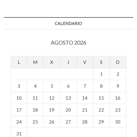
Woody
Allen
podría
quedarse
CALENDARIO
sin
distribución
AGOSTO 2026
L
M
X
J
V
S
D
1
2
3
4
5
6
7
8
9
10
11
12
13
14
15
16
17
18
19
20
21
22
23
24
25
26
27
28
29
30
31