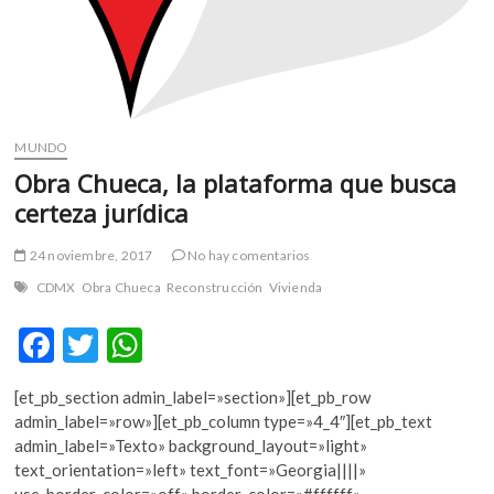
MUNDO
Obra Chueca, la plataforma que busca
certeza jurídica
24 noviembre, 2017
No hay comentarios
CDMX
Obra Chueca
Reconstrucción
Vivienda
F
T
W
ac
w
h
[et_pb_section admin_label=»section»][et_pb_row
e
itt
at
admin_label=»row»][et_pb_column type=»4_4″][et_pb_text
b
er
s
admin_label=»Texto» background_layout=»light»
text_orientation=»left» text_font=»Georgia||||»
o
A
use_border_color=»off» border_color=»#ffffff»