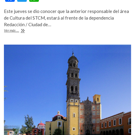
ac
w
h
Este jueves se dio conocer que la anterior responsable del área
e
itt
at
de Cultura del STCM, estará al frente de la dependencia
b
er
s
Redacción / Ciudad de…
Vanessa
Ver más ...
o
A
Bohórquez
es
o
p
la
k
p
nueva
secretaria
de
Cultura
de
la
CDMX