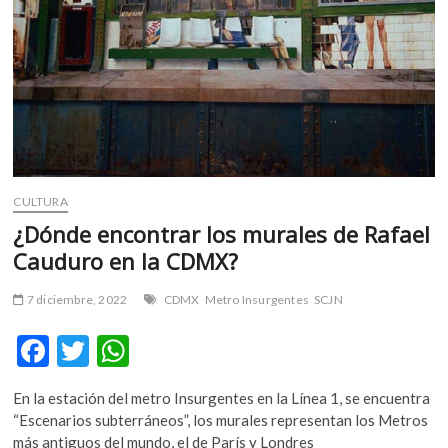
CULTURA
¿Dónde encontrar los murales de Rafael
Cauduro en la CDMX?
7 diciembre, 2022
CDMX
Metro Insurgentes
SCJN
F
T
W
ac
w
h
En la estación del metro Insurgentes en la Línea 1, se encuentra
e
itt
at
“Escenarios subterráneos”, los murales representan los Metros
b
er
s
más antiguos del mundo, el de París y Londres