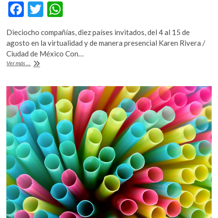
F
T
W
ac
w
h
Dieciocho compañías, diez países invitados, del 4 al 15 de
e
itt
at
agosto en la virtualidad y de manera presencial Karen Rivera /
b
er
s
Ciudad de México Con…
El
Ver más ...
o
A
Festival
de
o
p
Danza
k
p
Contemporánea
de
la
CDMX,
apuesta
también
por
la
hibridez