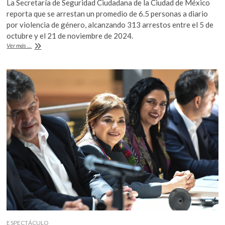
La Secretaría de Seguridad Ciudadana de la Ciudad de México
k
e
itt
at
reporta que se arrestan un promedio de 6.5 personas a diario
o
b
er
s
por violencia de género, alcanzando 313 arrestos entre el 5 de
p
octubre y el 21 de noviembre de 2024.
e
o
A
Violencia
Ver más ...
n
o
p
de
género,
k
p
desafíos
en
su
atención
en
la
CDMX
ESPECTÁCULO