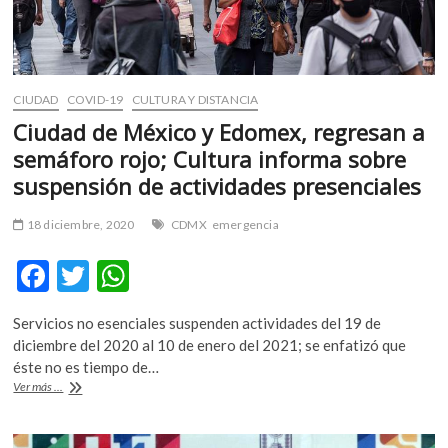
CIUDAD
COVID-19
CULTURA Y DISTANCIA
Ciudad de México y Edomex, regresan a
semáforo rojo; Cultura informa sobre
suspensión de actividades presenciales
18 diciembre, 2020
CDMX
emergencia
F
T
W
ac
w
h
Servicios no esenciales suspenden actividades del 19 de
e
itt
at
diciembre del 2020 al 10 de enero del 2021; se enfatizó que
b
er
s
éste no es tiempo de…
Ciudad
Ver más ...
o
A
de
México
o
p
y