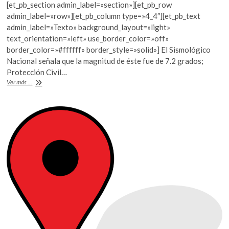
[et_pb_section admin_label=»section»][et_pb_row
e
itt
at
admin_label=»row»][et_pb_column type=»4_4″][et_pb_text
b
er
s
admin_label=»Texto» background_layout=»light»
text_orientation=»left» use_border_color=»off»
o
A
border_color=»#ffffff» border_style=»solid»] El Sismológico
o
p
Nacional señala que la magnitud de éste fue de 7.2 grados;
Protección Civil…
k
p
Se
Ver más ...
registran
dos
sismos
en
la
CDMX