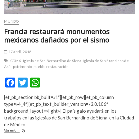
MUNDO
Francia restaurará monumentos
mexicanos dañados por el sismo
17 abril, 2018
CDMX
Iglesia de San Bernardino de Siena
Iglesia de San Francisco de
Asís
patrimonio
puebla
restauración
F
T
W
ac
w
h
[et_pb_section bb_built=»1″][et_pb_row][et_pb_column
e
itt
at
type=»4_4″][et_pb_text _builder_version=»3.0.106″
b
er
s
background_layout=»light»] El país galo ayudará en los
trabajos en las iglesias de San Bernardino de Siena, en la Ciudad
o
A
de México…
o
p
Francia
Ver más ...
restaurará