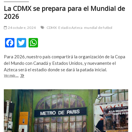
La CDMX se prepara para el Mundial de
2026
24 octubre, 2024
CDMX
Estadio Azteca
mundial de futbol
F
T
W
ac
w
h
Para 2026, nuestro país compartirá la organización de la Copa
e
itt
at
del Mundo con Canadá y Estados Unidos, y nuevamente el
b
er
s
Azteca será el estadio donde se dará la patada inicial.
La
Ver más ...
o
A
CDMX
se
o
p
prepara
k
p
para
el
Mundial
de
2026