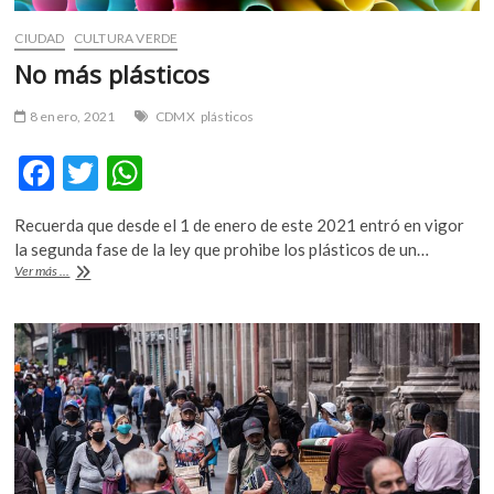
CIUDAD
CULTURA VERDE
No más plásticos
8 enero, 2021
CDMX
plásticos
F
T
W
ac
w
h
Recuerda que desde el 1 de enero de este 2021 entró en vigor
e
itt
at
la segunda fase de la ley que prohibe los plásticos de un…
b
er
s
No
Ver más ...
más
o
A
plásticos
o
p
k
p