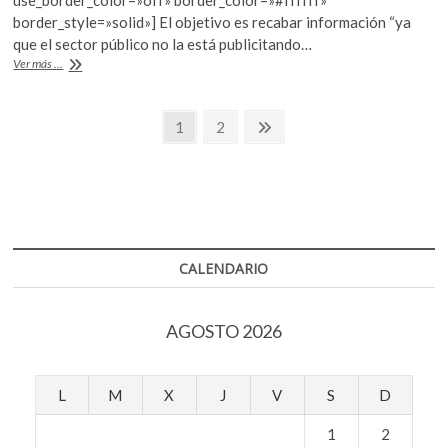
o
p
border_style=»solid»] El objetivo es recabar información “ya
que el sector público no la está publicitando…
k
p
Obra
Ver más ...
Chueca,
la
Navegación
plataforma
Página
Página
Página
1
2
que
siguiente
de
busca
certeza
entradas
jurídica
CALENDARIO
AGOSTO 2026
L
M
X
J
V
S
D
1
2