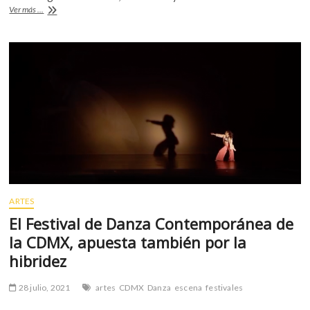
¿Dónde
Ver más ...
o
A
encontrar
los
o
p
murales
k
p
de
Rafael
Cauduro
en
la
CDMX?
ARTES
El Festival de Danza Contemporánea de
la CDMX, apuesta también por la
hibridez
28 julio, 2021
artes
CDMX
Danza
escena
festivales