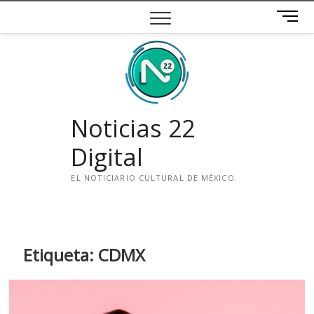
Saltar
B
al
o
contenido
t
ó
n
d
e
Noticias 22
m
e
Digital
n
ú
EL NOTICIARIO CULTURAL DE MÉXICO.
i
n
s
t
Etiqueta:
CDMX
a
g
r
a