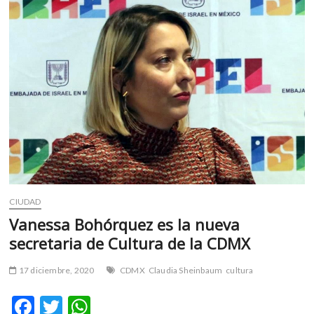
k
p
Edomex,
regresan
a
semáforo
rojo;
Cultura
informa
sobre
suspensión
de
actividades
presenciales
CIUDAD
Vanessa Bohórquez es la nueva
secretaria de Cultura de la CDMX
17 diciembre, 2020
CDMX
Claudia Sheinbaum
cultura
F
T
W