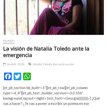
Guillermo
MUNDO
La visión de Natalia Toledo ante la
emergencia
16 abril, 2018
Natalia Toledo
Reconstrucción
F
T
W
ac
w
h
[et_pb_section bb_built=»1″][et_pb_row][et_pb_column
e
itt
at
type=»4_4″][et_pb_text _builder_version=»3.0.106″
b
er
s
background_layout=»light» text_font=»Georgia||||||||»] ¿Qué
vas a hacer? ¿Te vas a poner a escribir un poema en ese
o
A