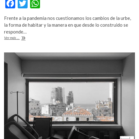
F
T
W
k
o
ac
w
h
p
Frente a la pandemia nos cuestionamos los cambios de la urbe,
e
itt
at
e
la forma de habitar y la manera en que desde lo construido se
b
er
s
n
responde…
Habitar:
Ver más ...
o
A
La
arquitectura
o
p
frente
k
p
a
la
emergencia.
Jojutla,
un
caso
de
reconstrucción
luego
del
19S