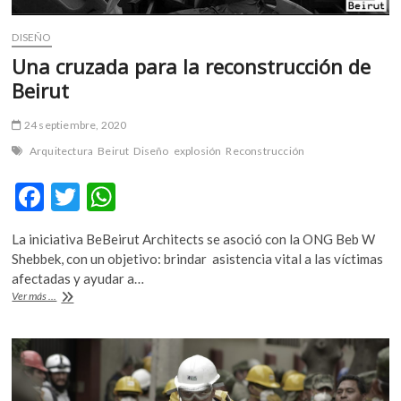
DISEÑO
Una cruzada para la reconstrucción de
Beirut
24 septiembre, 2020
Arquitectura
Beirut
Diseño
explosión
Reconstrucción
F
T
W
ac
w
h
La iniciativa BeBeirut Architects se asoció con la ONG Beb W
e
itt
at
Shebbek, con un objetivo: brindar asistencia vital a las víctimas
b
er
s
afectadas y ayudar a…
Una
Ver más ...
o
A
cruzada
para
o
p
la
k
p
reconstrucción
de
Beirut