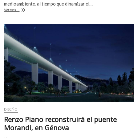
b
er
s
medioambiente, al tiempo que dinamizar el…
¿Una
Ver más ...
o
A
propuesta
verde
o
p
para
k
p
la
restauración
de
Notre
Dame?
DISEÑO
Renzo Piano reconstruirá el puente
Morandi, en Génova