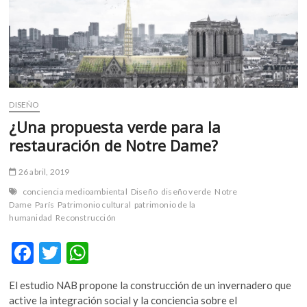
k
p
19S:
Levantemos
México
DISEÑO
¿Una propuesta verde para la
restauración de Notre Dame?
26 abril, 2019
conciencia medioambiental
Diseño
diseño verde
Notre
Dame
París
Patrimonio cultural
patrimonio de la
humanidad
Reconstrucción
F
T
W
ac
w
h
El estudio NAB propone la construcción de un invernadero que
e
itt
at
active la integración social y la conciencia sobre el