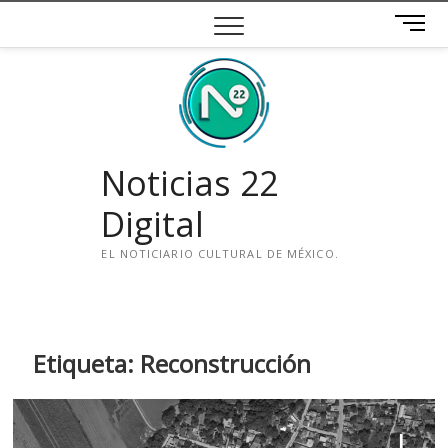
Saltar
B
al
o
contenido
t
ó
n
d
e
Noticias 22
m
e
Digital
n
ú
EL NOTICIARIO CULTURAL DE MÉXICO.
i
n
s
t
Etiqueta:
Reconstrucción
a
g
r
a