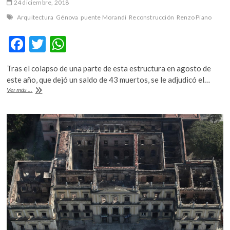
24 diciembre, 2018
Arquitectura
Génova
puente Morandi
Reconstrucción
Renzo Piano
F
T
W
ac
w
h
Tras el colapso de una parte de esta estructura en agosto de
e
itt
at
este año, que dejó un saldo de 43 muertos, se le adjudicó el…
b
er
s
Renzo
Ver más ...
Piano
o
A
reconstruirá
el
o
p
puente
Morandi,
k
p
en
Génova