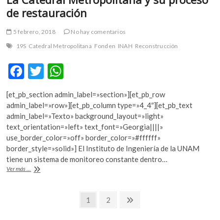
de restauración
5 febrero, 2018
No hay comentarios
19S
Catedral Metropolitana
Fonden
INAH
Reconstrucción
F
T
W
ac
w
h
[et_pb_section admin_label=»section»][et_pb_row
e
itt
at
admin_label=»row»][et_pb_column type=»4_4″][et_pb_text
b
er
s
admin_label=»Texto» background_layout=»light»
text_orientation=»left» text_font=»Georgia||||»
o
A
use_border_color=»off» border_color=»#ffffff»
o
p
border_style=»solid»] El Instituto de Ingeniería de la UNAM
tiene un sistema de monitoreo constante dentro…
k
p
La
Ver más ...
Catedral
Metropolitana
Navegación
y
Página
Página
Página
1
2
su
siguiente
de
proceso