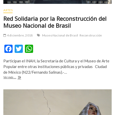
ARTES
Red Solidaria por la Reconstrucción del
Museo Nacional de Brasil
4 diciembre, 2018
Museo Nacional de Brasil
Reconstrucción
F
T
W
ac
w
h
Participan el INAH, la Secretaría de Cultura y el Museo de Arte
e
itt
at
Popular entre otras instituciones públicas y privadas Ciudad
b
er
s
de México (N22/Fernando Salinas).-…
Red
Ver más ...
o
A
Solidaria
por
o
p
la
k
p
Reconstrucción
del
Museo
Nacional
de