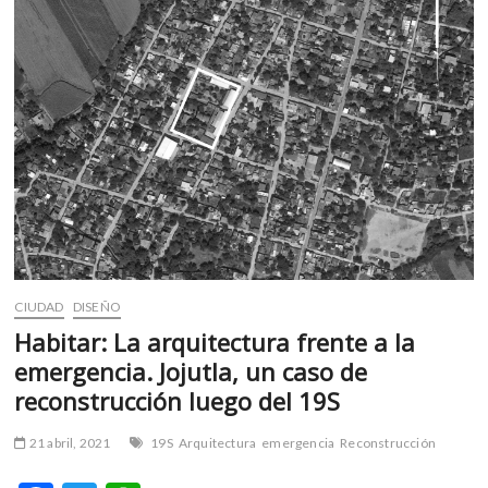
m
v
o
l
g
e
r
s
k
o
p
e
n
CIUDAD
DISEÑO
v
Habitar: La arquitectura frente a la
o
emergencia. Jojutla, un caso de
l
reconstrucción luego del 19S
g
e
21 abril, 2021
19S
Arquitectura
emergencia
Reconstrucción
r
s