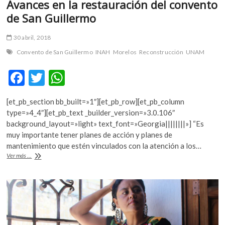
Avances en la restauración del convento
de San Guillermo
30 abril, 2018
Convento de San Guillermo
INAH
Morelos
Reconstrucción
UNAM
F
T
W
ac
w
h
[et_pb_section bb_built=»1″][et_pb_row][et_pb_column
e
itt
at
type=»4_4″][et_pb_text _builder_version=»3.0.106″
b
er
s
background_layout=»light» text_font=»Georgia||||||||»] “Es
muy importante tener planes de acción y planes de
o
A
mantenimiento que estén vinculados con la atención a los…
o
p
Avances
Ver más ...
en
k
p
la
restauración
del
convento
de
San