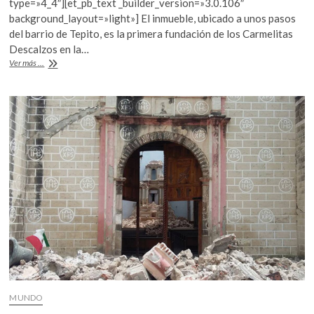
type=»4_4″][et_pb_text _builder_version=»3.0.106″
b
er
s
background_layout=»light»] El inmueble, ubicado a unos pasos
del barrio de Tepito, es la primera fundación de los Carmelitas
o
A
Descalzos en la…
o
p
Restauración
Ver más ...
del
k
p
Templo
de
Nuestra
Señora
del
Carmen
MUNDO