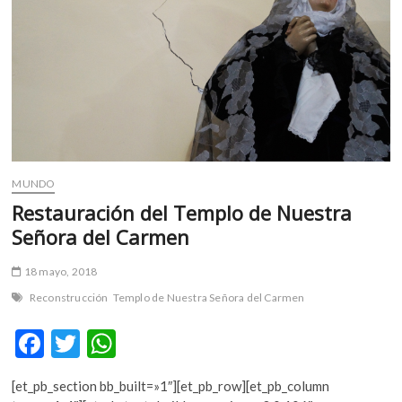
Brasil
MUNDO
Restauración del Templo de Nuestra
Señora del Carmen
18 mayo, 2018
Reconstrucción
Templo de Nuestra Señora del Carmen
F
T
W
ac
w
h
[et_pb_section bb_built=»1″][et_pb_row][et_pb_column
e
itt
at