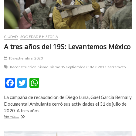
CIUDAD
SOCIEDAD E HISTORIA
A tres años del 19S: Levantemos México
18 septiembre, 2020
Reconstrucción
Sismo
sismo 19 septiembre CDMX 2017
terremoto
F
T
W
ac
w
h
La campaña de recaudación de Diego Luna, Gael García Bernal y
e
itt
at
Documental Ambulante cerró sus actividades el 31 de julio de
b
er
s
2020. A tres años…
A
Ver más ...
o
A
tres
años
o
p
del