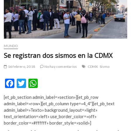
m
v
o
l
g
e
r
MUNDO
s
Se registran dos sismos en la CDMX
k
o
16 febrero, 2018
No hay comentarios
CDMX
Sismo
p
e
F
T
W
n
v
ac
w
h
o
[et_pb_section admin_label=»section»][et_pb_row
e
itt
at
l
admin_label=»row»][et_pb_column type=»4_4″][et_pb_text
g
b
er
s
admin_label=»Texto» background_layout=»light»
e
text_orientation=»left» use_border_color=»off»
o
A
r
border_color=»#ffffff» border_style=»solid»]
o
p
s