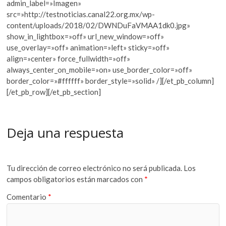
admin_label=»Imagen»
src=»http://testnoticias.canal22.org.mx/wp-
content/uploads/2018/02/DWNDuFaVMAA1dk0.jpg»
show_in_lightbox=»off» url_new_window=»off»
use_overlay=»off» animation=»left» sticky=»off»
align=»center» force_fullwidth=»off»
always_center_on_mobile=»on» use_border_color=»off»
border_color=»#ffffff» border_style=»solid» /][/et_pb_column]
[/et_pb_row][/et_pb_section]
Deja una respuesta
Tu dirección de correo electrónico no será publicada.
Los
campos obligatorios están marcados con
*
Comentario
*