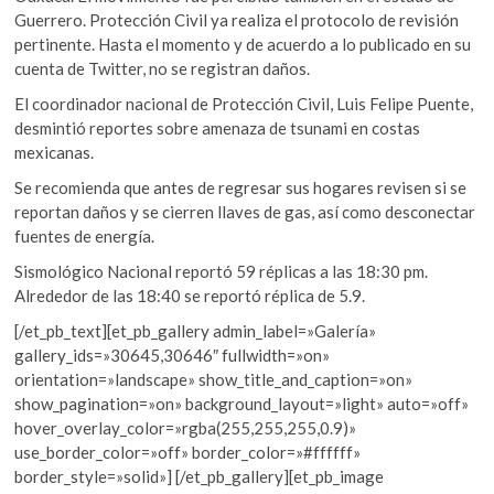
Guerrero. Protección Civil ya realiza el protocolo de revisión
pertinente. Hasta el momento y de acuerdo a lo publicado en su
cuenta de Twitter, no se registran daños.
El coordinador nacional de Protección Civil, Luis Felipe Puente,
desmintió reportes sobre amenaza de tsunami en costas
mexicanas.
Se recomienda que antes de regresar sus hogares revisen si se
reportan daños y se cierren llaves de gas, así como desconectar
fuentes de energía.
Sismológico Nacional reportó 59 réplicas a las 18:30 pm.
Alrededor de las 18:40 se reportó réplica de 5.9.
[/et_pb_text][et_pb_gallery admin_label=»Galería»
gallery_ids=»30645,30646″ fullwidth=»on»
orientation=»landscape» show_title_and_caption=»on»
show_pagination=»on» background_layout=»light» auto=»off»
hover_overlay_color=»rgba(255,255,255,0.9)»
use_border_color=»off» border_color=»#ffffff»
border_style=»solid»] [/et_pb_gallery][et_pb_image