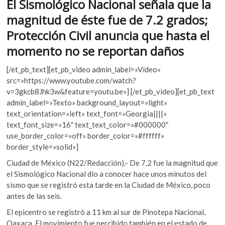
El Sismológico Nacional señala que la
k
k
p
o
magnitud de éste fue de 7.2 grados;
p
Protección Civil anuncia que hasta el
e
momento no se reportan daños
n
[/et_pb_text][et_pb_video admin_label=»Vídeo»
src=»https://www.youtube.com/watch?
v=3gkcb8Jhk3w&feature=youtu.be»] [/et_pb_video][et_pb_text
admin_label=»Texto» background_layout=»light»
text_orientation=»left» text_font=»Georgia||||»
text_font_size=»16″ text_text_color=»#000000″
use_border_color=»off» border_color=»#ffffff»
border_style=»solid»]
Ciudad de México (N22/Redacción).- De 7.2 fue la magnitud que
el Sismológico Nacional dio a conocer hace unos minutos del
sismo que se registró esta tarde en la Ciudad de México, poco
antes de las seis.
El epicentro se registró a 11 km al sur de Pinotepa Nacional,
Oaxaca. El movimiento fue percibido también en el estado de