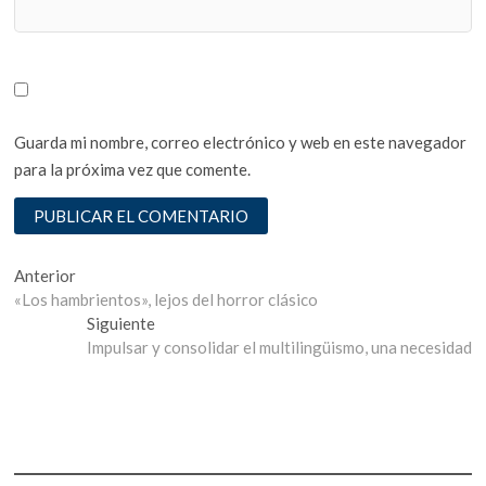
Guarda mi nombre, correo electrónico y web en este navegador
para la próxima vez que comente.
Navegación
Entrada
Anterior
anterior:
«Los hambrientos», lejos del horror clásico
de
Entrada
Siguiente
entradas
siguiente:
Impulsar y consolidar el multilingüismo, una necesidad