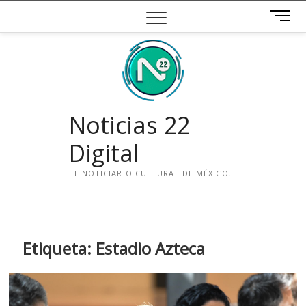
Saltar
B
al
o
contenido
t
ó
n
d
e
Noticias 22
m
e
Digital
n
ú
EL NOTICIARIO CULTURAL DE MÉXICO.
i
n
s
t
Etiqueta:
Estadio Azteca
a
g
r
a