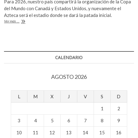
Para 2026, nuestro país compartirá la organización de la Copa
k
e
itt
at
del Mundo con Canadá y Estados Unidos, y nuevamente el
o
b
er
s
Azteca será el estadio donde se dará la patada inicial.
p
La
Ver más ...
e
o
A
CDMX
n
se
o
p
prepara
k
p
para
el
Mundial
CALENDARIO
de
2026
AGOSTO 2026
L
M
X
J
V
S
D
1
2
3
4
5
6
7
8
9
10
11
12
13
14
15
16