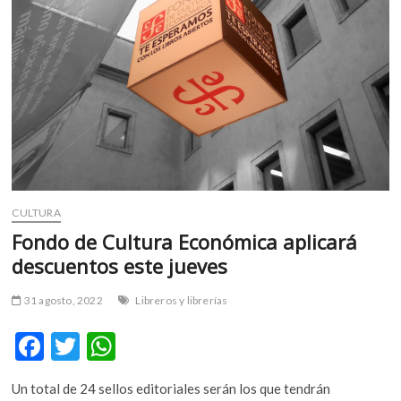
entre
ellas
CULTURA
Fondo de Cultura Económica aplicará
descuentos este jueves
31 agosto, 2022
Libreros y librerías
F
T
W
ac
w
h
Un total de 24 sellos editoriales serán los que tendrán