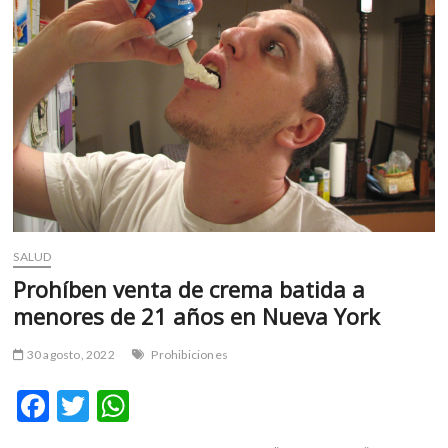
inglés
SALUD
Prohíben venta de crema batida a
menores de 21 años en Nueva York
30 agosto, 2022
Prohibiciones
F
T
W
ac
w
h