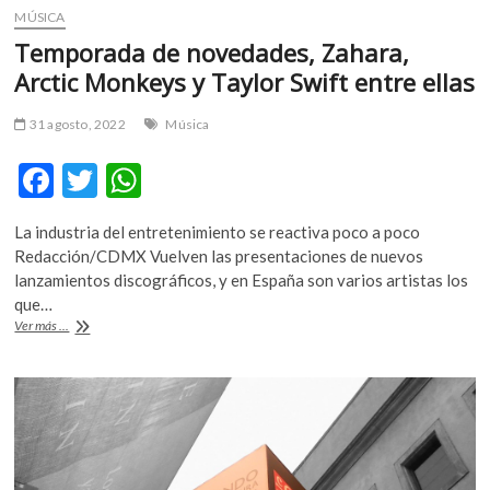
MÚSICA
Temporada de novedades, Zahara,
Arctic Monkeys y Taylor Swift entre ellas
31 agosto, 2022
Música
F
T
W
ac
w
h
La industria del entretenimiento se reactiva poco a poco
e
itt
at
Redacción/CDMX Vuelven las presentaciones de nuevos
b
er
s
lanzamientos discográficos, y en España son varios artistas los
que…
o
A
Temporada
Ver más ...
o
p
de
novedades,
k
p
Zahara,
Arctic
Monkeys
y
Taylor
Swift