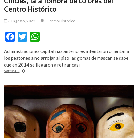
Chicles, la alfombra de colores del
Centro Histórico
31 agosto, 2022
Centro Histórico
F
T
W
ac
w
h
Administraciones capitalinas anteriores intentaron orientar a
e
itt
at
los peatones a no arrojar al piso las gomas de mascar, se sabe
b
er
s
que en 2014 se llegaron a retirar casi
Chicles,
Ver más ...
o
A
la
alfombra
o
p
de
k
p
colores
del
Centro
Histórico