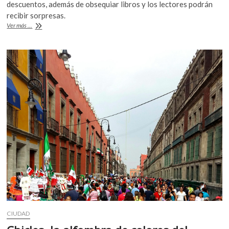
e
itt
at
descuentos, además de obsequiar libros y los lectores podrán
b
er
s
recibir sorpresas.
Fondo
Ver más ...
o
A
de
Cultura
o
p
Económica
k
p
aplicará
descuentos
este
jueves
CIUDAD