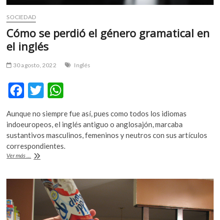
SOCIEDAD
Cómo se perdió el género gramatical en
el inglés
30 agosto, 2022
Inglés
F
T
W
ac
w
h
Aunque no siempre fue así, pues como todos los idiomas
e
itt
at
indoeuropeos, el inglés antiguo o anglosajón, marcaba
b
er
s
sustantivos masculinos, femeninos y neutros con sus artículos
correspondientes.
o
A
Cómo
Ver más ...
o
p
se
perdió
k
p
el
género
gramatical
en
el