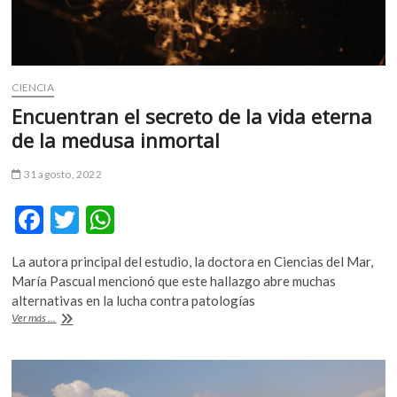
CIENCIA
Encuentran el secreto de la vida eterna
de la medusa inmortal
31 agosto, 2022
F
T
W
ac
w
h
La autora principal del estudio, la doctora en Ciencias del Mar,
e
itt
at
María Pascual mencionó que este hallazgo abre muchas
b
er
s
alternativas en la lucha contra patologías
Encuentran
Ver más ...
o
A
el
secreto
o
p
de
k
p
la
vida