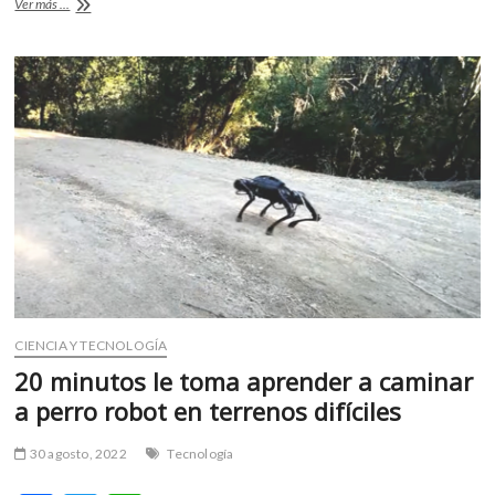
¿Cómo
Ver más ...
o
p
curarse
de
k
p
«espanto»?
La
UNAM
lo
explica
CIENCIA Y TECNOLOGÍA
20 minutos le toma aprender a caminar
a perro robot en terrenos difíciles
30 agosto, 2022
Tecnología