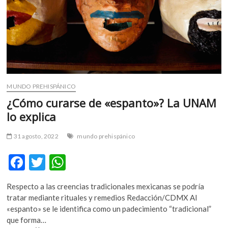
MUNDO PREHISPÁNICO
¿Cómo curarse de «espanto»? La UNAM
lo explica
31 agosto, 2022
mundo prehispánico
F
T
W
ac
w
h
Respecto a las creencias tradicionales mexicanas se podría
e
itt
at
tratar mediante rituales y remedios Redacción/CDMX Al
b
er
s
«espanto» se le identifica como un padecimiento “tradicional”
que forma…
o
A