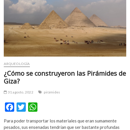
eterna
de
la
medusa
inmortal
ARQUEOLOGÍA
¿Cómo se construyeron las Pirámides de
Giza?
31 agosto, 2022
pirámides
F
T
W
ac
w
h
Para poder transportar los materiales que eran sumamente
e
itt
at
pesados, sus ensenadas tendrían que ser bastante profundas