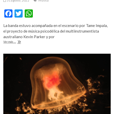
31 agosto, 2022
Música
k
o
F
T
W
p
ac
w
h
e
n
La banda estuvo acompañada en el escenario por Tame Impala,
e
itt
at
el proyecto de música psicodélica del multiinstrumentista
b
er
s
australiano Kevin Parker y por
Craker
Ver más ...
o
A
Island,
el
o
p
nuevo
k
p
álbum
de
Gorillaz