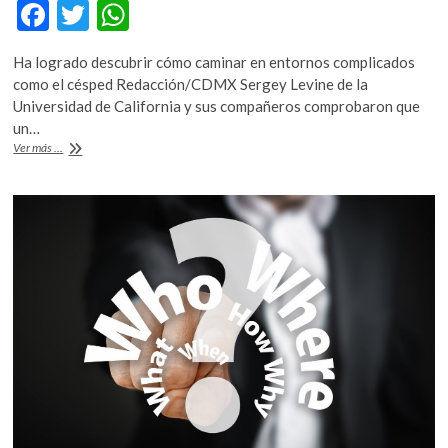
F
T
W
ac
w
h
Ha logrado descubrir cómo caminar en entornos complicados
e
itt
at
como el césped Redacción/CDMX Sergey Levine de la
b
er
s
Universidad de California y sus compañeros comprobaron que
un…
o
A
20
Ver más ...
o
p
minutos
le
k
p
toma
aprender
a
caminar
a
perro
robot
en
terrenos
difíciles