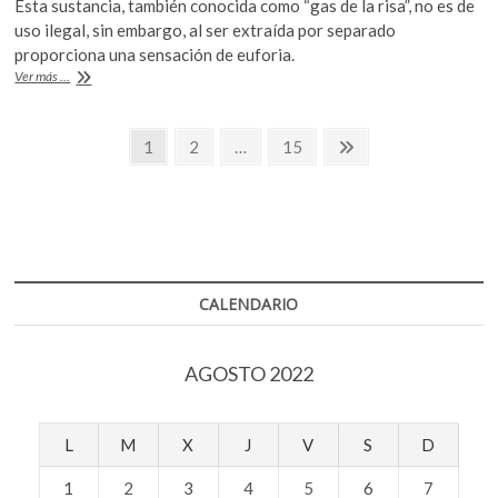
Esta sustancia, también conocida como “gas de la risa”, no es de
e
itt
at
uso ilegal, sin embargo, al ser extraída por separado
b
er
s
proporciona una sensación de euforia.
Prohíben
Ver más ...
o
A
venta
de
o
p
Navegación
crema
Página
Página
Página
Página
1
2
…
15
k
p
batida
siguiente
de
a
menores
entradas
de
21
años
en
Nueva
CALENDARIO
York
AGOSTO 2022
L
M
X
J
V
S
D
1
2
3
4
5
6
7