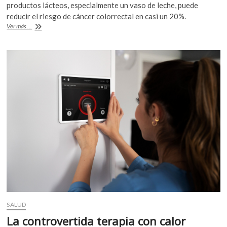
k
productos lácteos, especialmente un vaso de leche, puede
o
A
o
reducir el riesgo de cáncer colorrectal en casi un 20%.
o
p
¿Leche
Ver más ...
p
para
e
k
p
prevenir
n
el
cáncer
de
intestino?
SALUD
La controvertida terapia con calor