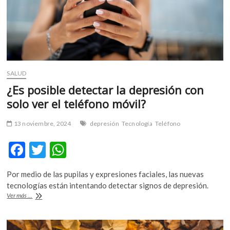
SALUD
¿Es posible detectar la depresión con
solo ver el teléfono móvil?
13 noviembre, 2024
depresión
Tecnología
Teléfono
F
T
W
ac
w
h
Por medio de las pupilas y expresiones faciales, las nuevas
e
itt
at
tecnologías están intentando detectar signos de depresión.
b
er
s
¿Es
Ver más ...
posible
o
A
detectar
la