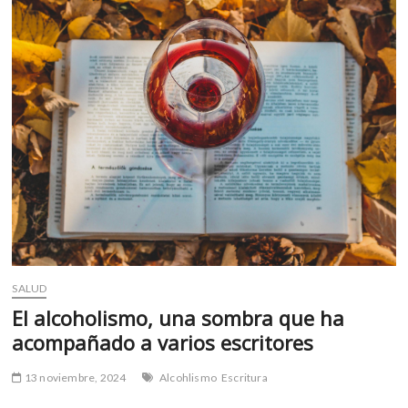
o
p
depresión
con
k
p
solo
ver
el
teléfono
móvil?
SALUD
El alcoholismo, una sombra que ha
acompañado a varios escritores
13 noviembre, 2024
Alcohlismo
Escritura