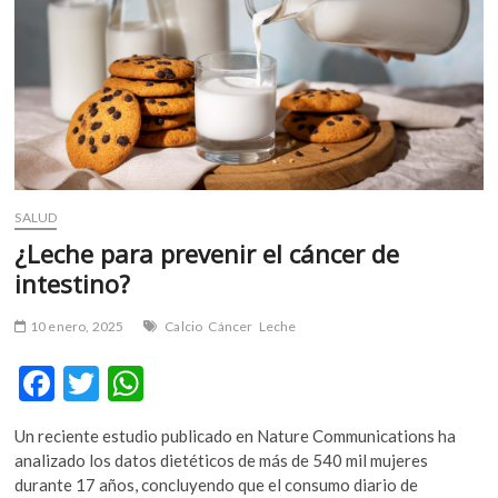
m
v
o
l
g
e
r
s
k
SALUD
o
¿Leche para prevenir el cáncer de
p
intestino?
e
n
10 enero, 2025
Calcio
Cáncer
Leche
v
o
F
T
W
l
ac
w
h
g
e
Un reciente estudio publicado en Nature Communications ha
e
itt
at
r
analizado los datos dietéticos de más de 540 mil mujeres
b
er
s
s
durante 17 años, concluyendo que el consumo diario de