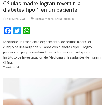
Células madre logran revertir la
diabetes tipo 1 en un paciente
3 octubre, 2024
células madre
China
diabetes
F
T
W
ac
w
h
Mediante un trasplante experimental de células madre, el
e
itt
at
cuerpo de una mujer de 25 años con diabetes tipo 1, logró
b
er
s
producir su propia insulina. El estudio fue realizado por el
Instituto de Investigación de Medicina y Trasplantes de Tianjin,
o
A
China.
o
p
Células
Ver más ...
madre
k
p
logran
revertir
la
diabetes
tipo
1
en
un