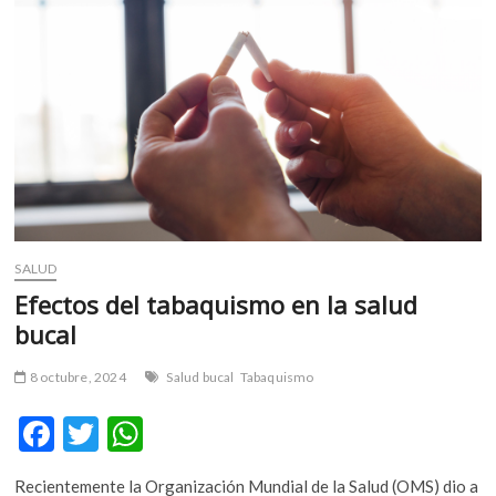
después
de
morir
SALUD
Efectos del tabaquismo en la salud
bucal
8 octubre, 2024
Salud bucal
Tabaquismo
F
T
W
ac
w
h
Recientemente la Organización Mundial de la Salud (OMS) dio a