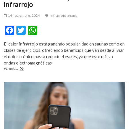
infrarrojo
14 noviembre, 2024
Infrarrojo terapia
F
T
W
ac
w
h
El calor infrarrojo esta ganando popularidad en saunas como en
e
itt
at
clases de ejercicios, ofreciendo beneficios que van desde aliviar
b
er
s
el dolor crónico hasta reducir el estrés, ya que este utiliza
ondas electromagnéticas
o
A
La
Ver más ...
o
p
controvertida
terapia
k
p
con
calor
infrarrojo