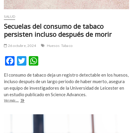
SALUD
Secuelas del consumo de tabaco
persisten incluso después de morir
26 octubre, 2024
Huesos
Tabaco
F
T
W
ac
w
h
El consumo de tabaco deja un registro detectable en los huesos,
e
itt
at
incluso después de un largo periodo de haber muerto, asegura
b
er
s
un equipo de investigadores de la Universidad de Leicester en
un estudio publicado en Science Advances.
o
A
Secuelas
Ver más ...
o
p
del
consumo
k
p
de
tabaco
persisten
incluso