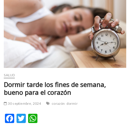
paciente
SALUD
Dormir tarde los fines de semana,
bueno para el corazón
30 septiembre, 2024
corazón
dormir
F
T
W
ac
w
h