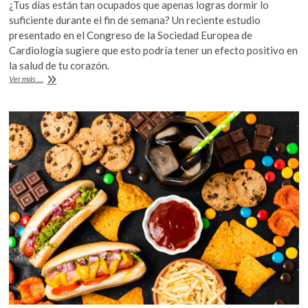
¿Tus días están tan ocupados que apenas logras dormir lo
e
itt
at
suficiente durante el fin de semana? Un reciente estudio
b
er
s
presentado en el Congreso de la Sociedad Europea de
Cardiología sugiere que esto podría tener un efecto positivo en
o
A
la salud de tu corazón.
o
p
Dormir
Ver más ...
tarde
k
p
los
fines
de
semana,
bueno
para
el
corazón