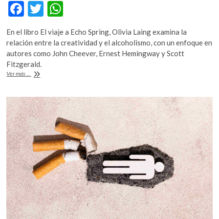
F
T
W
ac
w
h
En el libro El viaje a Echo Spring, Olivia Laing examina la
e
itt
at
relación entre la creatividad y el alcoholismo, con un enfoque en
b
er
s
autores como John Cheever, Ernest Hemingway y Scott
Fitzgerald.
o
A
El
Ver más ...
o
p
alcoholismo,
una
k
p
sombra
que
ha
acompañado
a
varios
escritores