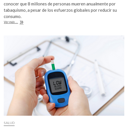
e
itt
at
conocer que 8 millones de personas mueren anualmente por
b
er
s
tabaquismo, a pesar de los esfuerzos globales por reducir su
consumo.
o
A
Efectos
Ver más ...
o
p
del
tabaquismo
k
p
en
la
salud
bucal
SALUD