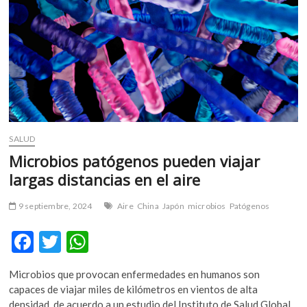
SALUD
Microbios patógenos pueden viajar
largas distancias en el aire
9 septiembre, 2024
Aire
China
Japón
microbios
Patógenos
F
T
W
ac
w
h
Microbios que provocan enfermedades en humanos son
e
itt
at
capaces de viajar miles de kilómetros en vientos de alta
densidad, de acuerdo a un estudio del Instituto de Salud Global