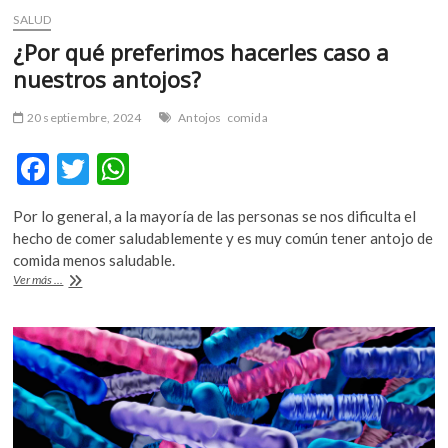
SALUD
¿Por qué preferimos hacerles caso a
nuestros antojos?
20 septiembre, 2024
Antojos
comida
F
T
W
ac
w
h
Por lo general, a la mayoría de las personas se nos dificulta el
e
itt
at
hecho de comer saludablemente y es muy común tener antojo de
b
er
s
comida menos saludable.
¿Por
Ver más ...
o
A
qué
preferimos
o
p
hacerles
k
p
caso
a
nuestros
antojos?