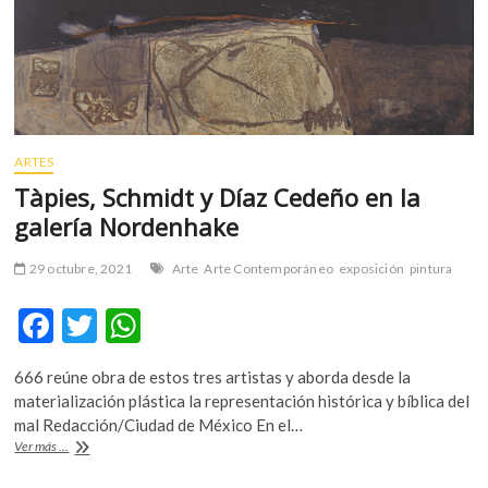
páginas
ARTES
Tàpies, Schmidt y Díaz Cedeño en la
galería Nordenhake
29 octubre, 2021
Arte
Arte Contemporáneo
exposición
pintura
F
T
W
ac
w
h
666 reúne obra de estos tres artistas y aborda desde la
e
itt
at
materialización plástica la representación histórica y bíblica del
b
er
s
mal Redacción/Ciudad de México En el…
Tàpies,
Ver más ...
o
A
Schmidt
y