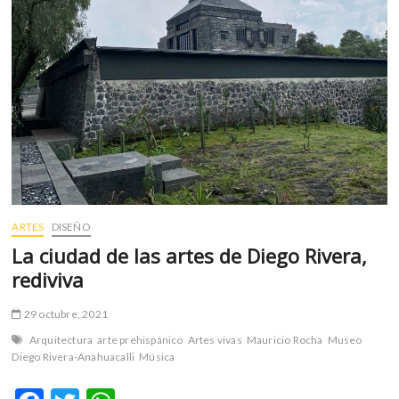
pensamiento
crítico
y
del
pensamiento
auténtico
se
hace
innecesaria»:
Carlos
Celdrán
ARTES
DISEÑO
La ciudad de las artes de Diego Rivera,
rediviva
29 octubre, 2021
Arquitectura
arte prehispánico
Artes vivas
Mauricio Rocha
Museo
Diego Rivera-Anahuacalli
Música