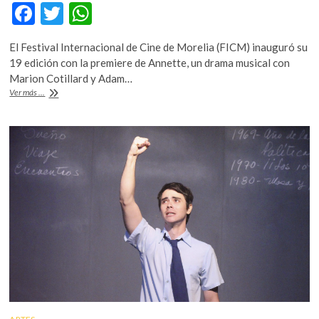
F
T
W
ac
w
h
El Festival Internacional de Cine de Morelia (FICM) inauguró su
e
itt
at
19 edición con la premiere de Annette, un drama musical con
b
er
s
Marion Cotillard y Adam…
«Annette»,
Ver más ...
o
A
del
francés
o
p
Leos
k
p
Carax,
inaugura
el
FICM
2021