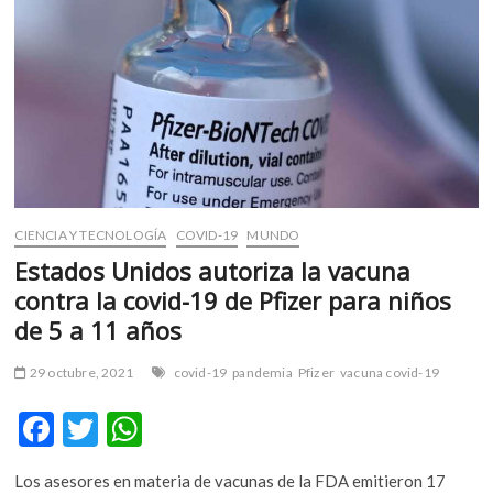
m
v
o
l
g
e
r
s
k
o
CIENCIA Y TECNOLOGÍA
COVID-19
MUNDO
p
Estados Unidos autoriza la vacuna
e
contra la covid-19 de Pfizer para niños
n
de 5 a 11 años
v
o
29 octubre, 2021
covid-19
pandemia
Pfizer
vacuna covid-19
l
g
F
T
W
e
ac
w
h
r
s
Los asesores en materia de vacunas de la FDA emitieron 17