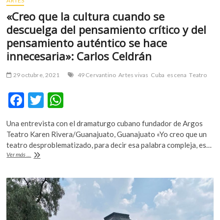
ARTES
«Creo que la cultura cuando se
descuelga del pensamiento crítico y del
pensamiento auténtico se hace
innecesaria»: Carlos Celdrán
29 octubre, 2021
49 Cervantino
Artes vivas
Cuba
escena
Teatro
F
T
W
ac
w
h
Una entrevista con el dramaturgo cubano fundador de Argos
e
itt
at
Teatro Karen Rivera/Guanajuato, Guanajuato «Yo creo que un
b
er
s
teatro desproblematizado, para decir esa palabra compleja, es…
«Creo
Ver más ...
o
A
que
la
o
p
cultura
k
p
cuando
se
descuelga
del