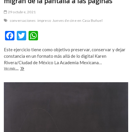
migran de la pantalla a las páginas
29 octubre, 2021
conversaciones
impreso
Jueves de cine en Casa Buñuel
F
T
W
ac
w
h
Este ejercicio tiene como objetivo preservar, conservar y dejar
e
itt
at
constancia en un formato más allá de lo digital Karen
b
er
s
Rivera/Ciudad de México La Academia Mexicana…
Los
Ver más ...
o
A
Jueves
de
o
p
cine
k
p
en
Casa
Buñuel
migran
de
la
pantalla
a
las