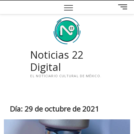
Saltar
B
al
o
contenido
t
ó
n
d
e
Noticias 22
m
e
Digital
n
ú
EL NOTICIARIO CULTURAL DE MÉXICO.
i
n
s
t
Día:
29 de octubre de 2021
a
g
r
a