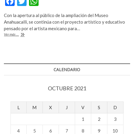
F
T
W
ac
w
h
Con la apertura al público de la ampliación del Museo
e
itt
at
Anahuacalli, se continúa con el proyecto artístico y educativo
b
er
s
pensado por el artista mexicano para…
La
Ver más ...
o
A
ciudad
de
o
p
las
k
p
artes
de
Diego
CALENDARIO
Rivera,
rediviva
OCTUBRE 2021
L
M
X
J
V
S
D
1
2
3
4
5
6
7
8
9
10