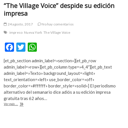
“The Village Voice” despide su edición
impresa
24 agosto, 2017
No hay comentarios
impreso
Nueva York
The Village Voice
F
T
W
ac
w
h
[et_pb_section admin_label=»section»][et_pb_row
e
itt
at
admin_label=»row»][et_pb_column type=»4_4″][et_pb_text
b
er
s
admin_label=»Texto» background_layout=»light»
text_orientation=»left» use_border_color=»off»
o
A
border_color=»#ffffff» border_style=»solid»] El periodismo
o
p
alternativo del semanario dice adiós a su edición impresa
gratuita tras 62 años…
k
p
“The
Ver más ...
Village
Voice”
despide
su