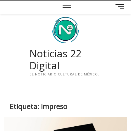
Saltar
B
al
o
contenido
t
ó
n
d
e
Noticias 22
m
e
Digital
n
ú
EL NOTICIARIO CULTURAL DE MÉXICO.
i
n
s
t
Etiqueta:
impreso
a
g
r
a