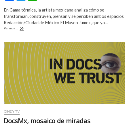
ac
w
h
k
o
En Gama térmica, la artista mexicana analiza cómo se
e
itt
at
p
transforman, construyen, piensan y se perciben ambos espacios
b
er
s
e
Redacción/Ciudad de México El Museo Jumex, que ya…
n
Sofía
Ver más ...
o
A
Táboas,
una
o
p
mirada
k
p
al
espacio
natural
y
artificial
CINE Y TV
DocsMx, mosaico de miradas