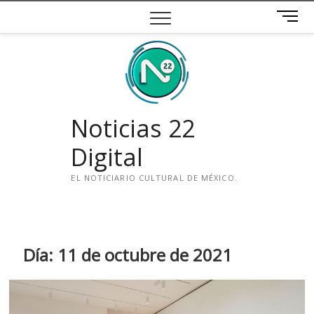
Saltar
B
al
o
contenido
t
ó
n
d
e
Noticias 22
m
e
Digital
n
ú
EL NOTICIARIO CULTURAL DE MÉXICO.
i
n
s
t
Día:
11 de octubre de 2021
a
g
r
a