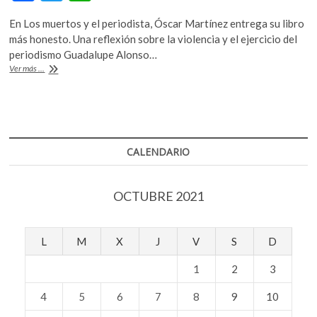
ac
w
h
En Los muertos y el periodista, Óscar Martínez entrega su libro
e
itt
at
más honesto. Una reflexión sobre la violencia y el ejercicio del
b
er
s
periodismo Guadalupe Alonso…
¿El
Ver más ...
o
A
periodismo
cambia
o
p
cosas?
k
p
CALENDARIO
OCTUBRE 2021
L
M
X
J
V
S
D
1
2
3
4
5
6
7
8
9
10