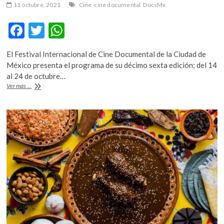
11 octubre, 2021
Cine
cine documental
DocsMx
F
T
W
ac
w
h
El Festival Internacional de Cine Documental de la Ciudad de
e
itt
at
México presenta el programa de su décimo sexta edición; del 14
b
er
s
al 24 de octubre…
DocsMx,
Ver más ...
o
A
mosaico
de
o
p
miradas
k
p