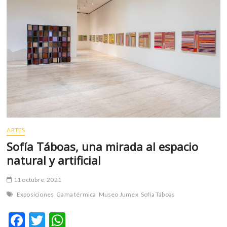
m
v
o
l
g
e
r
s
k
o
p
ARTES
e
n
Sofía Táboas, una mirada al espacio
v
natural y artificial
o
l
11 octubre, 2021
g
Exposiciones
Gama térmica
Museo Jumex
Sofía Táboas
e
r
F
T
W
s