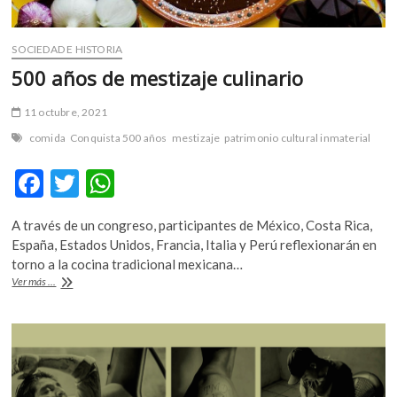
SOCIEDAD E HISTORIA
500 años de mestizaje culinario
11 octubre, 2021
comida
Conquista 500 años
mestizaje
patrimonio cultural inmaterial
F
T
W
ac
w
h
A través de un congreso, participantes de México, Costa Rica,
e
itt
at
España, Estados Unidos, Francia, Italia y Perú reflexionarán en
b
er
s
torno a la cocina tradicional mexicana…
500
Ver más ...
o
A
años
de
o
p
mestizaje
k
p
culinario