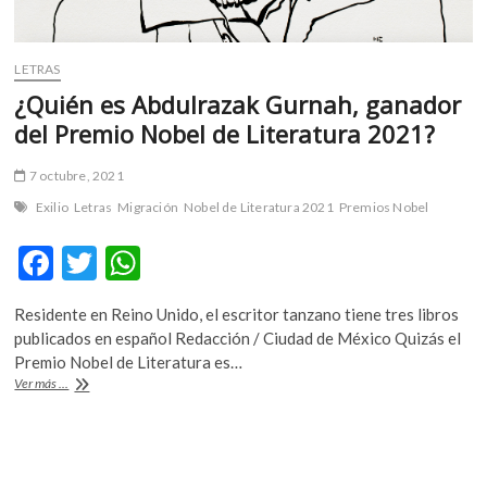
LETRAS
¿Quién es Abdulrazak Gurnah, ganador
del Premio Nobel de Literatura 2021?
7 octubre, 2021
Exilio
Letras
Migración
Nobel de Literatura 2021
Premios Nobel
F
T
W
ac
w
h
Residente en Reino Unido, el escritor tanzano tiene tres libros
e
itt
at
publicados en español Redacción / Ciudad de México Quizás el
b
er
s
Premio Nobel de Literatura es…
¿Quién
Ver más ...
o
A
es
Abdulrazak
o
p
Gurnah,
k
p
ganador
del