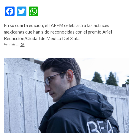
F
T
W
ac
w
h
En su cuarta edición, el IAFFM celebrará a las actrices
e
itt
at
mexicanas que han sido reconocidas con el premio Ariel
b
er
s
Redacción/Ciudad de México Del 3 al…
México,
Ver más ...
o
A
el
país
o
p
invitado
k
p
del
Ibero-
American
Film
Festival
Miami
2021