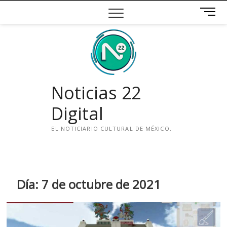
Saltar
B
al
o
contenido
t
ó
n
d
e
Noticias 22
m
e
Digital
n
ú
EL NOTICIARIO CULTURAL DE MÉXICO.
i
n
s
t
Día:
7 de octubre de 2021
a
g
r
a