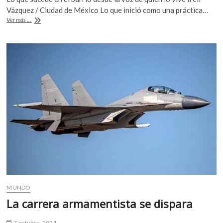
e
itt
at
Vázquez / Ciudad de México Lo que inició como una práctica…
b
er
s
«Mercedarias,
Ver más ...
resistir
o
A
en
La
o
p
Merced»,
un
k
p
podcast
de
Lady
Meche
MUNDO
La carrera armamentista se dispara
7 octubre, 2021