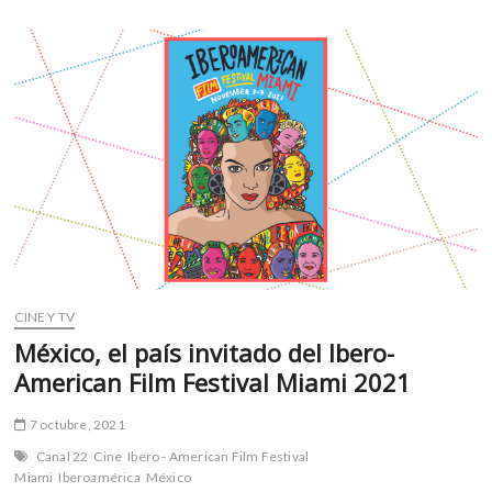
k
a
o
p
o
través
k
p
de
p
un
e
tour
n
virtual
CINE Y TV
México, el país invitado del Ibero-
American Film Festival Miami 2021
7 octubre, 2021
Canal 22
Cine
Ibero - American Film Festival
Miami
Iberoamérica
México