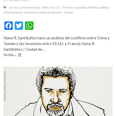
carrera armamentista
China
EE.UU.
Francia
iniciativa Mérida
política
internacional
relaciones internacionales
Taiwán
F
T
W
ac
w
h
Iliana R. Santibáñez hace un análisis del conflicto entre China y
e
itt
at
Taiwán y las tensiones entre EE.UU. y Francia Iliana R.
b
er
s
Santibáñez / Ciudad de…
La
Ver más ...
o
A
carrera
armamentista
o
p
se
k
p
dispara