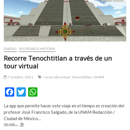
m
v
o
l
g
e
r
DISEÑO
SOCIEDAD E HISTORIA
s
k
Recorre Tenochtitlan a través de un
o
tour virtual
p
e
7 octubre, 2021
recorrido virtual
Tenochtitlan
UNAM
n
v
F
T
W
o
ac
w
h
l
La app que permite hacer este viaje en el tiempo es creación del
g
e
itt
at
profesor José Francisco Salgado, de la UNAM Redacción /
e
b
er
s
Ciudad de México…
r
Recorre
Ver más ...
o
A
s
Tenochtitlan