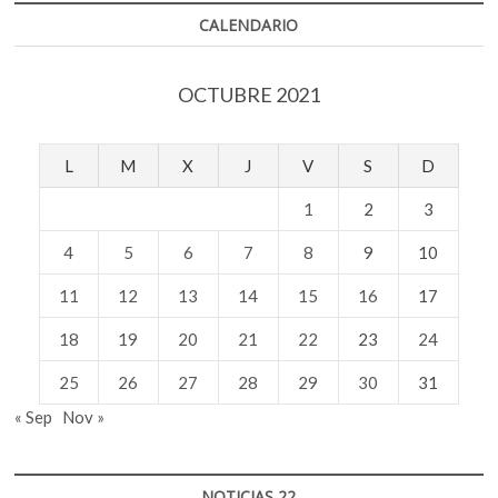
Premio
CALENDARIO
Nobel
de
Literatura
OCTUBRE 2021
2021?
L
M
X
J
V
S
D
1
2
3
4
5
6
7
8
9
10
11
12
13
14
15
16
17
18
19
20
21
22
23
24
25
26
27
28
29
30
31
« Sep
Nov »
NOTICIAS 22