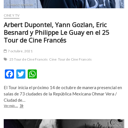
CINE Y TV
Arbert Dupontel, Yann Gozlan, Eric
Besnard y Philippe Le Guay en el 25
Tour de Cine Francés
7 octubre, 2021
25 Tour de Cine Francés
Cine
Tour de Cine Francés
F
T
W
ac
w
h
El Tour inicia el próximo 14 de octubre de manera presencial en
e
itt
at
salas de 73 ciudades de la República Mexicana Ohmar Vera /
b
er
s
Ciudad de…
Arbert
Ver más ...
o
A
Dupontel,
Yann
o
p
Gozlan,
Eric