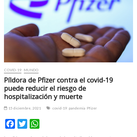
una
nueva
vacuna
contra
Ómicron
COVID-19
MUNDO
Píldora de Pfizer contra el covid-19
puede reducir el riesgo de
hospitalización y muerte
15 diciembre, 2021
covid-19
pandemia
Pfizer
F
T
W
ac
w
h