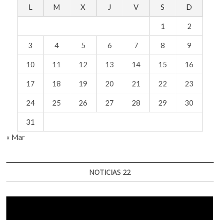
de
L
M
X
J
V
S
D
5
a
1
2
11
años
3
4
5
6
7
8
9
10
11
12
13
14
15
16
17
18
19
20
21
22
23
24
25
26
27
28
29
30
31
« Mar
NOTICIAS 22