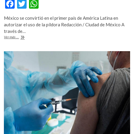
F
T
W
k
o
ac
w
h
p
México se convirtió en el primer país de América Latina en
e
itt
at
e
autorizar el uso de la píldora Redacción / Ciudad de México A
n
b
er
s
través de…
Cofepris
Ver más ...
o
A
aprueba
uso
o
p
de
k
p
emergencia
de
píldora
‘Paxlovid’
de
Pfizer
contra
Covid-
19