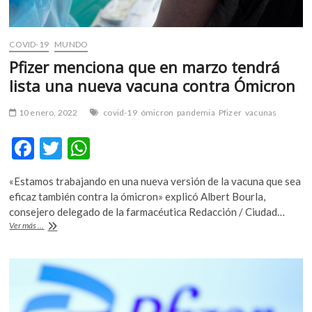
COVID-19
MUNDO
Pfizer menciona que en marzo tendrá
lista una nueva vacuna contra Ómicron
10 enero, 2022
covid-19
ómicron
pandemia
Pfizer
vacunas
F
T
W
ac
w
h
«Estamos trabajando en una nueva versión de la vacuna que sea
e
itt
at
eficaz también contra la ómicron» explicó Albert Bourla,
b
er
s
consejero delegado de la farmacéutica Redacción / Ciudad…
Pfizer
Ver más ...
o
A
menciona
que
o
p
en
k
p
marzo
tendrá
lista