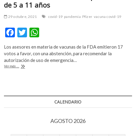
de 5 a 11 años
29 octubre, 2021
covid-19
pandemia
Pfizer
vacuna covid-19
F
T
W
ac
w
h
Los asesores en materia de vacunas de la FDA emitieron 17
e
itt
at
votos a favor, con una abstención, para recomendar la
b
er
s
autorización de uso de emergencia…
Estados
Ver más ...
o
A
Unidos
autoriza
o
p
la
k
p
vacuna
contra
la
CALENDARIO
covid-
19
de
AGOSTO 2026
Pfizer
para
niños