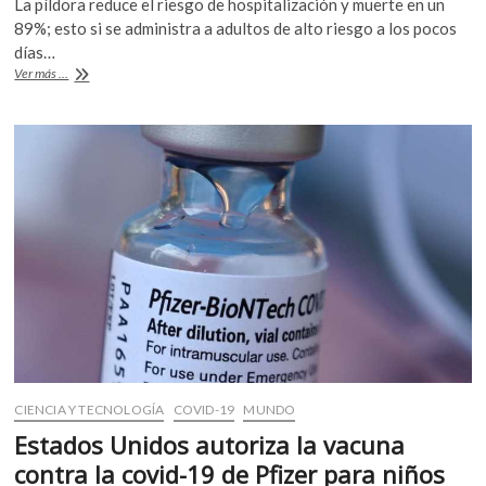
La píldora reduce el riesgo de hospitalización y muerte en un
e
itt
at
89%; esto si se administra a adultos de alto riesgo a los pocos
b
er
s
días…
Píldora
Ver más ...
o
A
de
Pfizer
o
p
contra
k
p
el
covid-
19
puede
reducir
el
riesgo
de
hospitalización
y
muerte
CIENCIA Y TECNOLOGÍA
COVID-19
MUNDO
Estados Unidos autoriza la vacuna
contra la covid-19 de Pfizer para niños