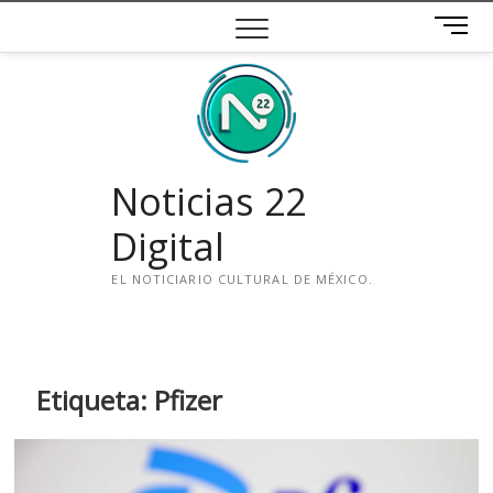
Saltar
B
al
o
contenido
t
ó
n
d
e
Noticias 22
m
e
Digital
n
ú
EL NOTICIARIO CULTURAL DE MÉXICO.
i
n
s
t
Etiqueta:
Pfizer
a
g
r
a