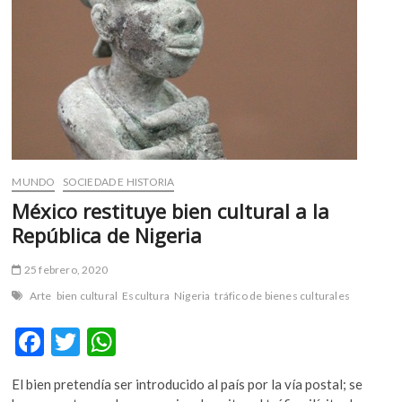
m
v
o
l
g
e
r
s
k
MUNDO
SOCIEDAD E HISTORIA
o
México restituye bien cultural a la
p
República de Nigeria
e
n
25 febrero, 2020
v
o
Arte
bien cultural
Escultura
Nigeria
tráfico de bienes culturales
l
g
F
T
W
e
ac
w
h
r
El bien pretendía ser introducido al país por la vía postal; se
e
itt
at
s