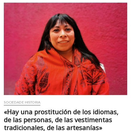
o
p
en
k
p
retrospectiva
SOCIEDAD E HISTORIA
«Hay una prostitución de los idiomas,
de las personas, de las vestimentas
tradicionales, de las artesanías»