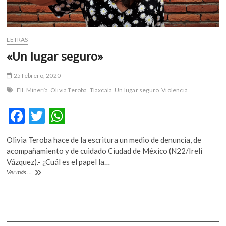
de
las
artesanías»
LETRAS
«Un lugar seguro»
25 febrero, 2020
FIL Minería
Olivia Teroba
Tlaxcala
Un lugar seguro
Violencia
F
T
W
ac
w
h
Olivia Teroba hace de la escritura un medio de denuncia, de
e
itt
at
acompañamiento y de cuidado Ciudad de México (N22/Ireli
b
er
s
Vázquez).- ¿Cuál es el papel la…
«Un
Ver más ...
o
A
lugar
seguro»
o
p
k
p