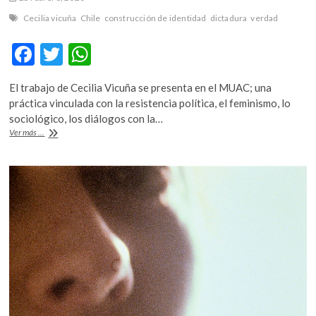
Cecilia vicuña
Chile
construcción de identidad
dictadura
verdad
F
T
W
ac
w
h
El trabajo de Cecilia Vicuña se presenta en el MUAC; una
e
itt
at
práctica vinculada con la resistencia política, el feminismo, lo
b
er
s
sociológico, los diálogos con la…
Arte
Ver más ...
o
A
y
política,
o
p
una
k
p
perspectiva
radical