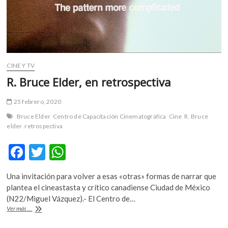
CINE Y TV
R. Bruce Elder, en retrospectiva
25 febrero, 2020
Bruce Elder
Centro de Capacitación Cinematográfica
Cine
R. Bruce
elder
retrospectiva
F
T
W
ac
w
h
Una invitación para volver a esas «otras» formas de narrar que
e
itt
at
plantea el cineastasta y crítico canadiense Ciudad de México
b
er
s
(N22/Miguel Vázquez).- El Centro de…
R.
Ver más ...
o
A
Bruce
Elder,