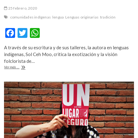
25 febrero, 2020
comunidades indígenas
lengua
Lenguas originarias
tradición
F
T
W
ac
w
h
A través de su escritura y de sus talleres, la autora en lenguas
e
itt
at
indígenas, Sol Ceh Moo, critica la exotización y la visión
b
er
s
folclorista de…
«Hay
Ver más ...
o
A
una
prostitución
o
p
de
k
p
los
idiomas,
de
las
personas,
de
las
vestimentas
tradicionales,