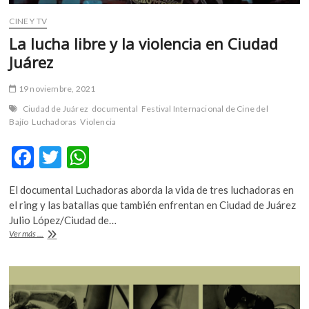
CINE Y TV
La lucha libre y la violencia en Ciudad
Juárez
19 noviembre, 2021
Ciudad de Juárez
documental
Festival Internacional de Cine del
Bajío
Luchadoras
Violencia
F
T
W
ac
w
h
El documental Luchadoras aborda la vida de tres luchadoras en
e
itt
at
el ring y las batallas que también enfrentan en Ciudad de Juárez
b
er
s
Julio López/Ciudad de…
La
Ver más ...
o
A
lucha
libre
o
p
y
k
p
la
violencia
en