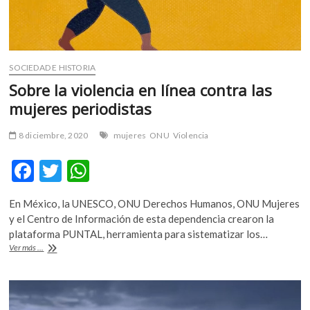
SOCIEDAD E HISTORIA
Sobre la violencia en línea contra las
mujeres periodistas
8 diciembre, 2020
mujeres
ONU
Violencia
F
T
W
ac
w
h
En México, la UNESCO, ONU Derechos Humanos, ONU Mujeres
e
itt
at
y el Centro de Información de esta dependencia crearon la
b
er
s
plataforma PUNTAL, herramienta para sistematizar los…
Sobre
Ver más ...
o
A
la
violencia
o
p
en
k
p
línea
contra