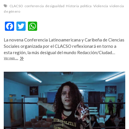
CLACSO
conferencia
desigualdad
Historia
política
Violencia
violencia
de género
F
T
W
ac
w
h
La novena Conferencia Latinoamericana y Caribeña de Ciencias
e
itt
at
Sociales organizada por el CLACSO reflexionará en torno a
b
er
s
esta región, la más desigual del mundo Redacción/Ciudad…
Tramas
Ver más ...
o
A
de
las
o
p
desigualdades
k
p
en
América
Latina
y
el
Caribe