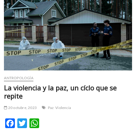
m
v
o
l
g
e
r
s
k
o
p
ANTROPOLOGÍA
e
n
La violencia y la paz, un cíclo que se
v
repite
o
l
20 octubre, 2023
Paz
Violencia
g
e
F
T
W
r
ac
w
h
s