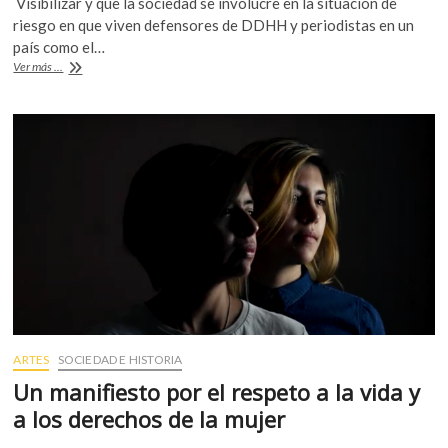
Visibilizar y que la sociedad se involucre en la situación de
e
itt
at
riesgo en que viven defensores de DDHH y periodistas en un
b
er
s
país como el…
Voces
Ver más ...
o
A
contra
el
o
p
poder
k
p
ARTES
SOCIEDAD E HISTORIA
Un manifiesto por el respeto a la vida y
a los derechos de la mujer