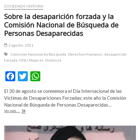
SOCIEDAD E HISTORIA
Sobre la desaparición forzada y la
Comisión Nacional de Búsqueda de
Personas Desaparecidas
2 agosto, 2021
Comisión Nacional de Búsqueda
Derechos Humanos
desaparición
forzada
ONU Mujeres
Violencia
F
T
W
ac
w
h
El 30 de agosto se conmemora el Día Internacional de las
e
itt
at
Víctimas de Desapariciones Forzadas; este año la Comisión
b
er
s
Nacional de Búsqueda de Personas Desaparecidas…
Sobre
Ver más ...
o
A
la
desaparición
o
p
forzada
k
p
y
la