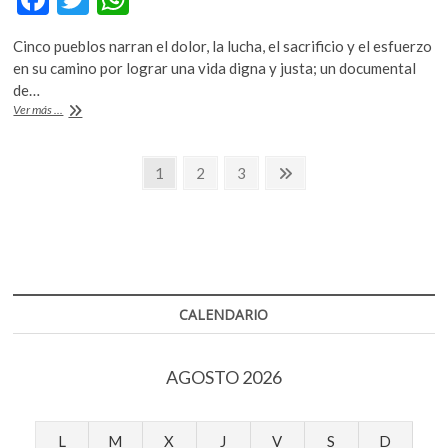
ac
w
h
Cinco pueblos narran el dolor, la lucha, el sacrificio y el esfuerzo
e
itt
at
en su camino por lograr una vida digna y justa; un documental
b
er
s
de…
«La
Ver más ...
o
A
luz
del
o
p
Navegación
alba»,
Página
Página
Página
Página
1
2
3
k
p
comunidades
siguiente
de
en
resistencia
entradas
CALENDARIO
AGOSTO 2026
L
M
X
J
V
S
D