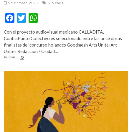
9 diciembre, 2020
Violencia
F
T
W
ac
w
h
Con el proyecto audiovisual mexicano CALLADITA,
e
itt
at
ContraPunto Colectivo es seleccionado entre las once obras
b
er
s
finalistas del concurso holandés Goodmesh Arts Unite-Art
Unites Redacción / Ciudad…
o
A
Un
Ver más ...
o
p
manifiesto
por
k
p
el
respeto
a
la
vida
y
a
los
derechos
de
la
mujer