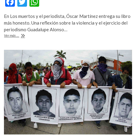
F
T
W
ac
w
h
En Los muertos y el periodista, Óscar Martínez entrega su libro
e
itt
at
más honesto. Una reflexión sobre la violencia y el ejercicio del
b
er
s
periodismo Guadalupe Alonso…
¿El
Ver más ...
o
A
periodismo
cambia
o
p
cosas?
k
p