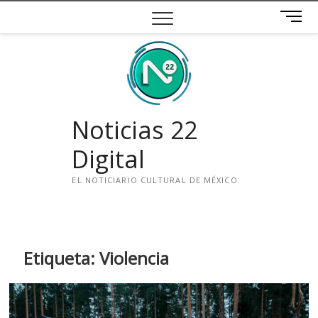
Saltar
B
al
o
contenido
t
ó
n
d
e
Noticias 22
m
e
Digital
n
ú
EL NOTICIARIO CULTURAL DE MÉXICO.
i
n
s
t
Etiqueta:
Violencia
a
g
r
a