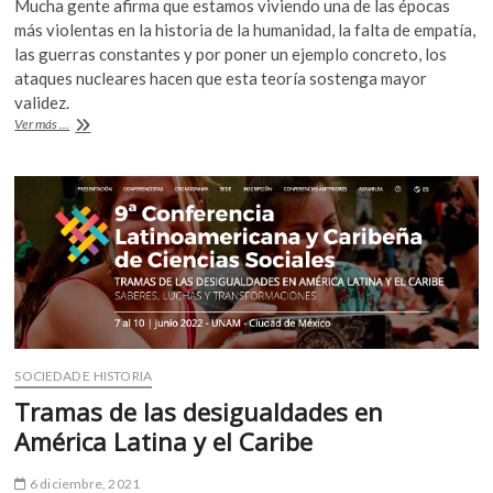
Mucha gente afirma que estamos viviendo una de las épocas
k
e
itt
at
más violentas en la historia de la humanidad, la falta de empatía,
o
b
er
s
las guerras constantes y por poner un ejemplo concreto, los
p
ataques nucleares hacen que esta teoría sostenga mayor
o
A
e
validez.
n
o
p
La
Ver más ...
violencia
k
p
y
la
paz,
un
cíclo
que
se
repite
SOCIEDAD E HISTORIA
Tramas de las desigualdades en
América Latina y el Caribe
6 diciembre, 2021