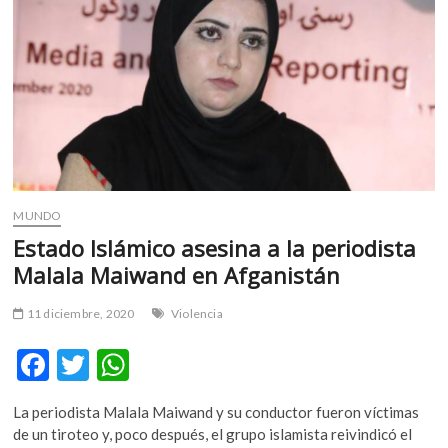
Comisión
Nacional
de
Búsqueda
de
Personas
Desaparecidas
MUNDO
Estado Islámico asesina a la periodista
Malala Maiwand en Afganistán
11 diciembre, 2020
Violencia
F
T
W
ac
w
h
La periodista Malala Maiwand y su conductor fueron víctimas
e
itt
at
de un tiroteo y, poco después, el grupo islamista reivindicó el