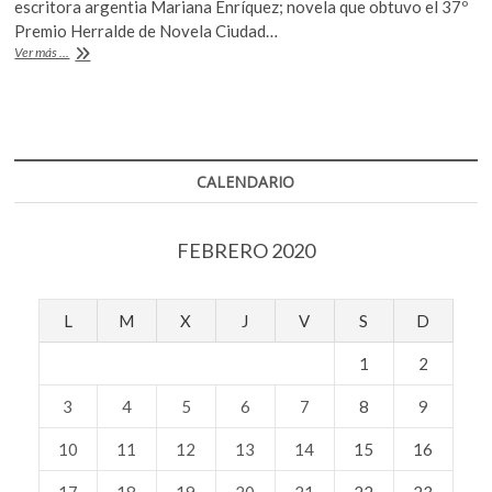
e
itt
at
escritora argentia Mariana Enríquez; novela que obtuvo el 37º
b
er
s
Premio Herralde de Novela Ciudad…
«Nuestra
Ver más ...
o
A
parte
de
o
p
noche»
k
p
(fragmento)
CALENDARIO
FEBRERO 2020
L
M
X
J
V
S
D
1
2
3
4
5
6
7
8
9
10
11
12
13
14
15
16
17
18
19
20
21
22
23