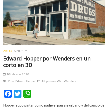
m
v
o
l
g
e
r
s
k
ARTES
CINE Y TV
o
Edward Hopper por Wenders en un
p
e
corto en 3D
n
v
10 febrero, 2020
o
Cine
Edward Hopper
EEUU
pintura
Wim Wenders
l
g
F
T
W
e
ac
w
h
r
s
Hopper supo pintar como nadie el paisaje urbano y del campo de