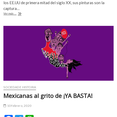
e
itt
at
k
los EE.UU de primera mitad del siglo XX, sus pinturas son la
b
er
s
o
captura…
Edward
Ver más ...
p
o
A
Hopper
e
por
o
p
n
Wenders
k
p
en
un
corto
en
3D
SOCIEDAD E HISTORIA
Mexicanas al grito de ¡YA BASTA!
10 febrero, 2020