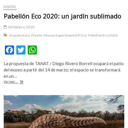
DISEÑO
Pabellón Eco 2020: un jardín sublimado
10 febrero, 2020
Arquitectura
Diseño
Museo Experimental El Eco
Pabellón Eco 2020
F
T
W
ac
w
h
La propuesta de TANAT / Diego Rivero Borrell ocupará el patio
e
itt
at
del museo a partir del 14 de marzo; el espacio se transformará
b
er
s
en un…
Pabellón
Ver más ...
o
A
Eco
2020:
o
p
un
k
p
jardín
sublimado