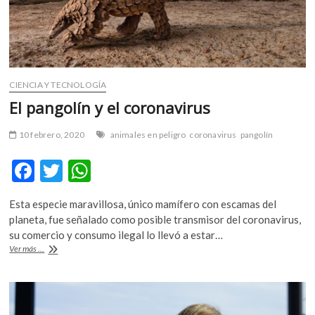
CIENCIA Y TECNOLOGÍA
El pangolín y el coronavirus
10 febrero, 2020
animales en peligro
coronavirus
pangolín
F
T
W
ac
w
h
Esta especie maravillosa, único mamífero con escamas del
e
itt
at
planeta, fue señalado como posible transmisor del coronavirus,
b
er
s
su comercio y consumo ilegal lo llevó a estar…
El
Ver más ...
o
A
pangolín
y
o
p
el
k
p
coronavirus