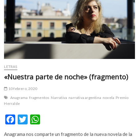
LETRAS
«Nuestra parte de noche» (fragmento)
10 febrero, 2020
Anagrama
fragmentos
Narrativa
narrativa argentina
novela
Premio
Herralde
F
T
W
ac
w
h
Anagrama nos comparte un fragmento de la nueva novela de la