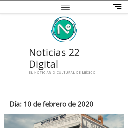
Saltar
B
al
o
contenido
t
ó
n
d
e
Noticias 22
m
e
Digital
n
ú
EL NOTICIARIO CULTURAL DE MÉXICO.
i
n
s
t
Día:
10 de febrero de 2020
a
g
r
a