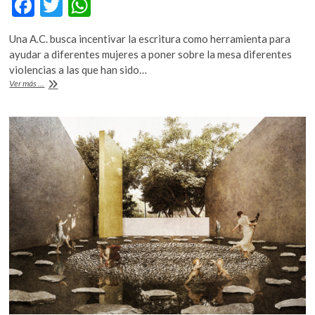
F
T
W
ac
w
h
Una A.C. busca incentivar la escritura como herramienta para
e
itt
at
ayudar a diferentes mujeres a poner sobre la mesa diferentes
b
er
s
violencias a las que han sido…
Mexicanas
Ver más ...
o
A
al
grito
o
p
de
k
p
¡YA
BASTA!