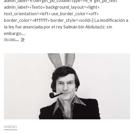
admin_label=»row»][et_pb_column type=»4_4″][et_pb_text
b
er
s
admin_label=»Texto» background_layout=»light»
text_orientation=»left» use_border_color=»off»
o
A
border_color=»#ffffff» border_style=»solid»] La modificación a
o
p
la ley fue anunciada por el rey Salmán bin Abdulaziz; sin
embargo,…
k
p
En
Ver más ...
2018
las
mujeres
en
Arabia
Saudita
tendrán
derecho
a
conducir
DISEÑO