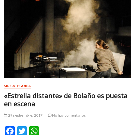
datos
de
arte
judío
SIN CATEGORÍA
«Estrella distante» de Bolaño es puesta
en escena
29 septiembre, 2017
No hay comentarios
F
T
W