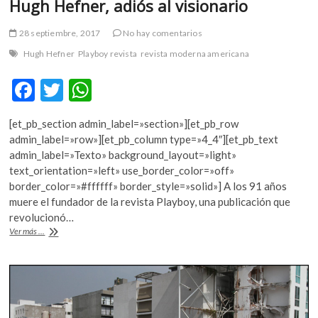
Hugh Hefner, adiós al visionario
28 septiembre, 2017
No hay comentarios
Hugh Hefner
Playboy revista
revista moderna americana
F
T
W
ac
w
h
[et_pb_section admin_label=»section»][et_pb_row
e
itt
at
admin_label=»row»][et_pb_column type=»4_4″][et_pb_text
b
er
s
admin_label=»Texto» background_layout=»light»
text_orientation=»left» use_border_color=»off»
o
A
border_color=»#ffffff» border_style=»solid»] A los 91 años
o
p
muere el fundador de la revista Playboy, una publicación que
revolucionó…
k
p
Hugh
Ver más ...
Hefner,
adiós
al
visionario