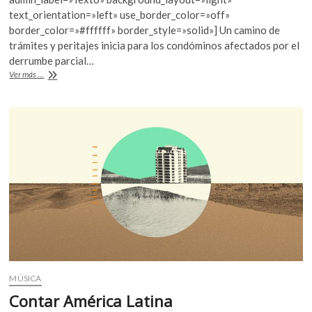
b
er
s
text_orientation=»left» use_border_color=»off»
o
A
border_color=»#ffffff» border_style=»solid»] Un camino de
o
p
trámites y peritajes inicia para los condóminos afectados por el
derrumbe parcial…
k
p
Edificio
Ver más ...
Zapata,
un
derrumbe
anunciado
MÚSICA
Contar América Latina