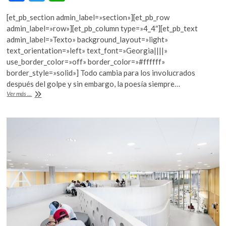
ac
w
h
[et_pb_section admin_label=»section»][et_pb_row
e
itt
at
admin_label=»row»][et_pb_column type=»4_4″][et_pb_text
b
er
s
admin_label=»Texto» background_layout=»light»
text_orientation=»left» text_font=»Georgia||||»
o
A
use_border_color=»off» border_color=»#ffffff»
o
p
border_style=»solid»] Todo cambia para los involucrados
después del golpe y sin embargo, la poesía siempre…
k
p
«Estrella
Ver más ...
distante»
de
Bolaño
es
puesta
en
escena