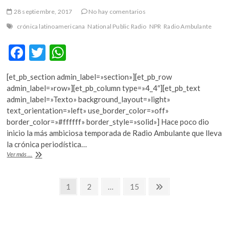
28 septiembre, 2017
No hay comentarios
crónica latinoamericana
National Public Radio
NPR
Radio Ambulante
F
T
W
ac
w
h
[et_pb_section admin_label=»section»][et_pb_row
e
itt
at
admin_label=»row»][et_pb_column type=»4_4″][et_pb_text
b
er
s
admin_label=»Texto» background_layout=»light»
text_orientation=»left» use_border_color=»off»
o
A
border_color=»#ffffff» border_style=»solid»] Hace poco dio
o
p
inicio la más ambiciosa temporada de Radio Ambulante que lleva
la crónica periodística…
k
p
Contar
Ver más ...
América
Latina
Navegación
Página
Página
Página
Página
1
2
…
15
siguiente
de
entradas