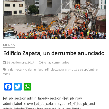
MUNDO
Edificio Zapata, un derrumbe anunciado
28 septiembre, 2017
No hay comentarios
#SismoCDMX
derrumbes
Edificio Zapata
Sismo 19 de septiembre
2017
F
T
W
ac
w
h
[et_pb_section admin_label=»section»][et_pb_row
e
itt
at
admin_label=»row»][et_pb_column type=»4_4″][et_pb_text
admin_label=»Texto» background_layout=»light»