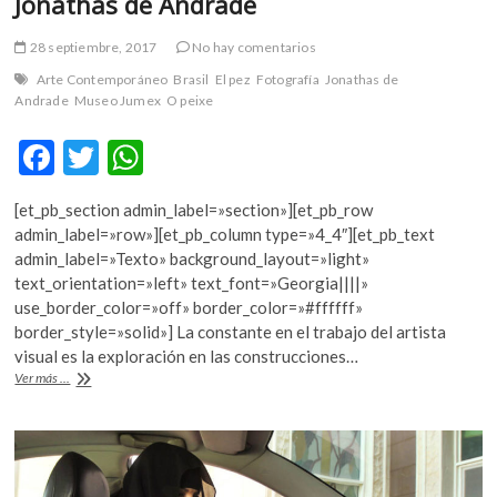
Jonathas de Andrade
28 septiembre, 2017
No hay comentarios
Arte Contemporáneo
Brasil
El pez
Fotografía
Jonathas de
Andrade
Museo Jumex
O peixe
F
T
W
ac
w
h
[et_pb_section admin_label=»section»][et_pb_row
e
itt
at
admin_label=»row»][et_pb_column type=»4_4″][et_pb_text
b
er
s
admin_label=»Texto» background_layout=»light»
text_orientation=»left» text_font=»Georgia||||»
o
A
use_border_color=»off» border_color=»#ffffff»
o
p
border_style=»solid»] La constante en el trabajo del artista
visual es la exploración en las construcciones…
k
p
Llega
Ver más ...
a
México
la
primera
exposición
de