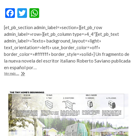
F
T
W
ac
w
h
[et_pb_section admin_label=»section»][et_pb_row
e
itt
at
admin_label=»row»][et_pb_column type=»4_4″][et_pb_text
b
er
s
admin_label=»Texto» background_layout=»light»
text_orientation=»left» use_border_color=»off»
o
A
border_color=»#ffffff» border_style=»solid»] Un fragmento de
o
p
la nueva novela del escritor italiano Roberto Saviano publicada
en español por…
k
p
«La
Ver más ...
banda
de
los
niños»
(fragmento)