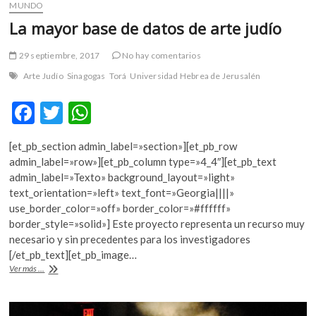
k
MUNDO
o
La mayor base de datos de arte judío
p
e
29 septiembre, 2017
No hay comentarios
n
Arte Judío
Sinagogas
Torá
Universidad Hebrea de Jerusalén
F
T
W
ac
w
h
[et_pb_section admin_label=»section»][et_pb_row
e
itt
at
admin_label=»row»][et_pb_column type=»4_4″][et_pb_text
b
er
s
admin_label=»Texto» background_layout=»light»
text_orientation=»left» text_font=»Georgia||||»
o
A
use_border_color=»off» border_color=»#ffffff»
o
p
border_style=»solid»] Este proyecto representa un recurso muy
necesario y sin precedentes para los investigadores
k
p
[/et_pb_text][et_pb_image…
La
Ver más ...
mayor
base
de