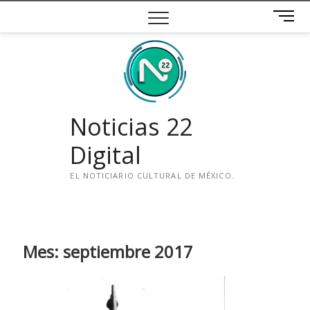
Saltar
B
al
o
contenido
t
ó
n
d
e
Noticias 22
m
e
Digital
n
ú
EL NOTICIARIO CULTURAL DE MÉXICO.
i
n
s
t
Mes:
septiembre 2017
a
g
r
a