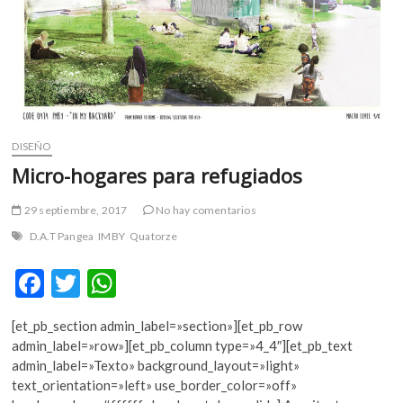
DISEÑO
Micro-hogares para refugiados
29 septiembre, 2017
No hay comentarios
D.A.T Pangea
IMBY
Quatorze
F
T
W
ac
w
h
[et_pb_section admin_label=»section»][et_pb_row
e
itt
at
admin_label=»row»][et_pb_column type=»4_4″][et_pb_text
b
er
s
admin_label=»Texto» background_layout=»light»
text_orientation=»left» use_border_color=»off»
o
A