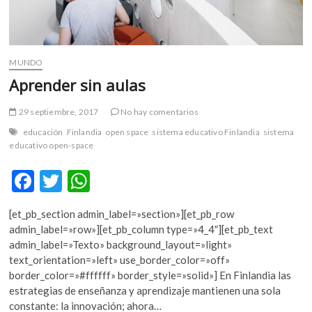
MUNDO
Aprender sin aulas
29 septiembre, 2017
No hay comentarios
educación
Finlandia
open space
sistema educativo Finlandia
sistema
educativo open-space
F
T
W
ac
w
h
[et_pb_section admin_label=»section»][et_pb_row
e
itt
at
admin_label=»row»][et_pb_column type=»4_4″][et_pb_text
b
er
s
admin_label=»Texto» background_layout=»light»
text_orientation=»left» use_border_color=»off»
o
A
border_color=»#ffffff» border_style=»solid»] En Finlandia las
o
p
estrategias de enseñanza y aprendizaje mantienen una sola
constante: la innovación; ahora…