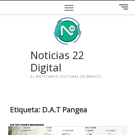
Saltar
B
al
o
contenido
t
ó
n
d
e
Noticias 22
m
e
Digital
n
ú
EL NOTICIARIO CULTURAL DE MÉXICO.
i
n
s
t
Etiqueta:
D.A.T Pangea
a
g
r
a