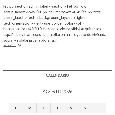
ac
w
h
k
[et_pb_section admin_label=»section»][et_pb_row
e
itt
at
o
admin_label=»row»][et_pb_column type=»4_4″][et_pb_text
p
b
er
s
admin_label=»Texto» background_layout=»light»
e
text_orientation=»left» use_border_color=»off»
o
A
n
border_color=»#ffffff» border_style=»solid»] Arquitectos
o
p
españoles y franceses desarrollaron un proyecto de vivienda
social y solidaria para alojar a…
k
p
Micro-
Ver más ...
hogares
para
refugiados
CALENDARIO
AGOSTO 2026
L
M
X
J
V
S
D