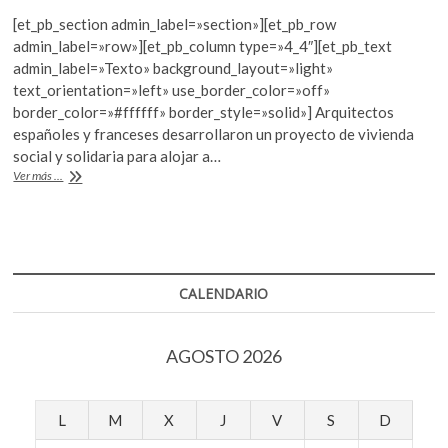
ac
w
h
k
[et_pb_section admin_label=»section»][et_pb_row
e
itt
at
o
admin_label=»row»][et_pb_column type=»4_4″][et_pb_text
p
b
er
s
admin_label=»Texto» background_layout=»light»
e
text_orientation=»left» use_border_color=»off»
o
A
n
border_color=»#ffffff» border_style=»solid»] Arquitectos
o
p
españoles y franceses desarrollaron un proyecto de vivienda
social y solidaria para alojar a…
k
p
Micro-
Ver más ...
hogares
para
refugiados
CALENDARIO
AGOSTO 2026
L
M
X
J
V
S
D