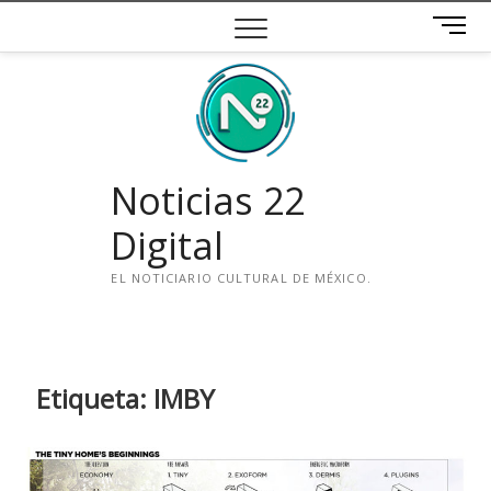
Saltar
B
al
o
contenido
t
ó
n
d
e
Noticias 22
m
e
Digital
n
ú
EL NOTICIARIO CULTURAL DE MÉXICO.
i
n
s
t
Etiqueta:
IMBY
a
g
r
a