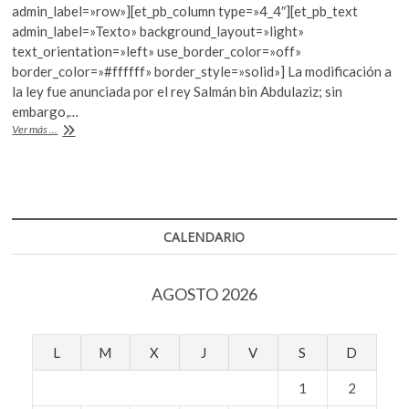
e
itt
at
k
admin_label=»row»][et_pb_column type=»4_4″][et_pb_text
b
er
s
o
admin_label=»Texto» background_layout=»light»
p
text_orientation=»left» use_border_color=»off»
o
A
e
border_color=»#ffffff» border_style=»solid»] La modificación a
o
p
n
la ley fue anunciada por el rey Salmán bin Abdulaziz; sin
embargo,…
k
p
En
Ver más ...
2018
las
mujeres
en
Arabia
Saudita
CALENDARIO
tendrán
derecho
a
AGOSTO 2026
conducir
L
M
X
J
V
S
D
1
2