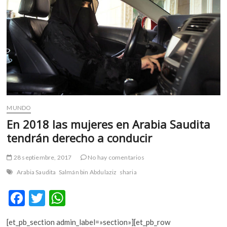
m
v
o
l
g
e
r
s
k
MUNDO
o
p
En 2018 las mujeres en Arabia Saudita
e
tendrán derecho a conducir
n
v
28 septiembre, 2017
No hay comentarios
o
Arabia Saudita
Salmán bin Abdulaziz
sharia
l
g
F
T
W
e
ac
w
h
r
s
[et_pb_section admin_label=»section»][et_pb_row