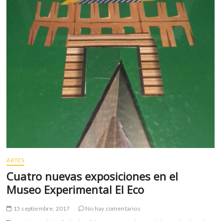
con
el
iPhone
X?
ARTES
Cuatro nuevas exposiciones en el
Museo Experimental El Eco
15 septiembre, 2017
No hay comentarios