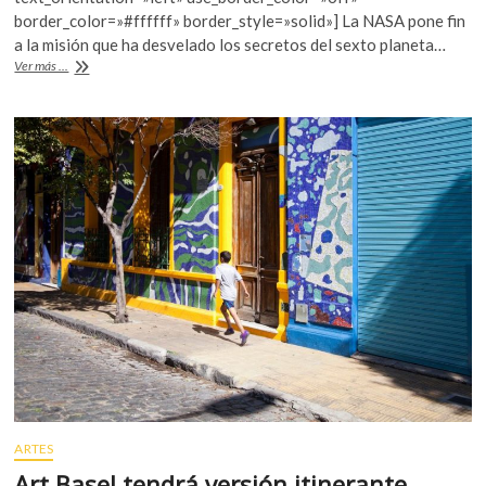
o
A
k
border_color=»#ffffff» border_style=»solid»] La NASA pone fin
o
o
p
a la misión que ha desvelado los secretos del sexto planeta…
p
Cassini
Ver más ...
k
p
e
finaliza
histórica
n
misión
de
exploración
en
Saturno
ARTES
Art Basel tendrá versión itinerante