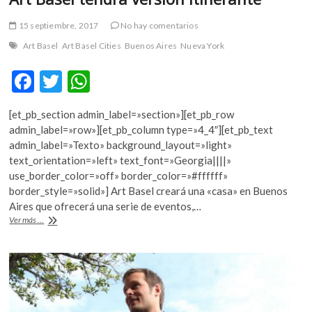
15 septiembre, 2017
No hay comentarios
Art Basel
Art Basel Cities
Buenos Aires
Nueva York
F
T
W
ac
w
h
[et_pb_section admin_label=»section»][et_pb_row
e
itt
at
admin_label=»row»][et_pb_column type=»4_4″][et_pb_text
b
er
s
admin_label=»Texto» background_layout=»light»
text_orientation=»left» text_font=»Georgia||||»
o
A
use_border_color=»off» border_color=»#ffffff»
o
p
border_style=»solid»] Art Basel creará una «casa» en Buenos
Aires que ofrecerá una serie de eventos,…
k
p
Art
Ver más ...
Basel
tendrá
versión
itinerante