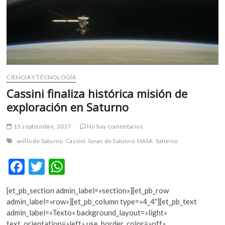
m
v
o
l
g
e
r
CIENCIA Y TECNOLOGÍA
s
Cassini finaliza histórica misión de
k
exploración en Saturno
o
p
15 septiembre, 2017
No hay comentarios
e
n
anillo de Saturno
Cassini
lunas de Saturno
NASA
Saturno
v
F
T
W
o
l
ac
w
h
g
[et_pb_section admin_label=»section»][et_pb_row
e
itt
at
e
admin_label=»row»][et_pb_column type=»4_4″][et_pb_text
r
b
er
s
admin_label=»Texto» background_layout=»light»
s
text_orientation=»left» use_border_color=»off»