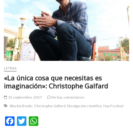
LETRAS
«La única cosa que necesitas es
imaginación»: Christophe Galfard
15 septiembre, 2017
No hay comentarios
Blackie Books
Christophe Galfard
Divulgación científica
Hay Festival
F
T
W
ac
w
h