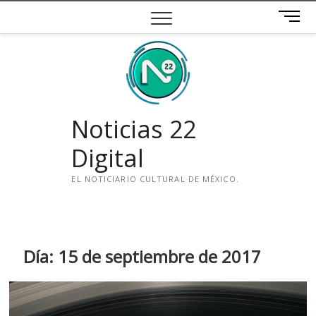
Saltar
B
al
o
contenido
t
ó
n
d
e
Noticias 22
m
e
Digital
n
ú
EL NOTICIARIO CULTURAL DE MÉXICO.
i
n
s
t
Día:
15 de septiembre de 2017
a
g
r
a