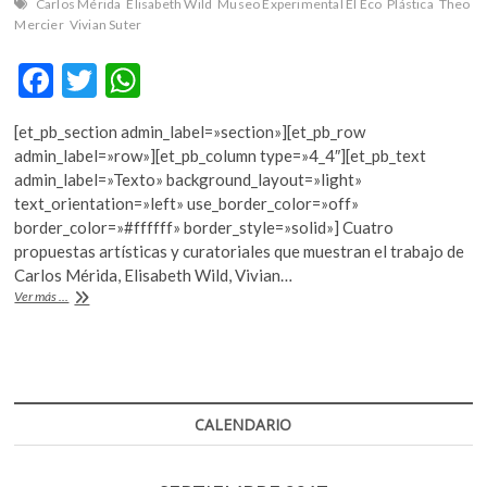
Carlos Mérida
Elisabeth Wild
Museo Experimental El Eco
Plástica
Theo
Mercier
Vivian Suter
F
T
W
ac
w
h
[et_pb_section admin_label=»section»][et_pb_row
e
itt
at
admin_label=»row»][et_pb_column type=»4_4″][et_pb_text
b
er
s
admin_label=»Texto» background_layout=»light»
text_orientation=»left» use_border_color=»off»
o
A
border_color=»#ffffff» border_style=»solid»] Cuatro
o
p
propuestas artísticas y curatoriales que muestran el trabajo de
Carlos Mérida, Elisabeth Wild, Vivian…
k
p
Cuatro
Ver más ...
nuevas
exposiciones
en
el
Museo
Experimental
CALENDARIO
El
Eco