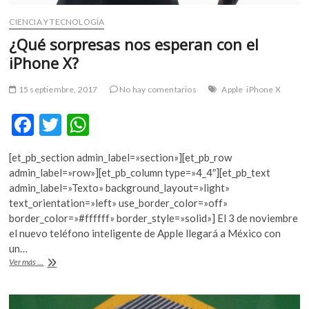
CIENCIA Y TECNOLOGÍA
¿Qué sorpresas nos esperan con el
iPhone X?
15 septiembre, 2017
No hay comentarios
Apple
iPhone X
F
T
W
ac
w
h
[et_pb_section admin_label=»section»][et_pb_row
e
itt
at
admin_label=»row»][et_pb_column type=»4_4″][et_pb_text
b
er
s
admin_label=»Texto» background_layout=»light»
text_orientation=»left» use_border_color=»off»
o
A
border_color=»#ffffff» border_style=»solid»] El 3 de noviembre
o
p
el nuevo teléfono inteligente de Apple llegará a México con
un…
k
p
¿Qué
Ver más ...
sorpresas
nos
esperan