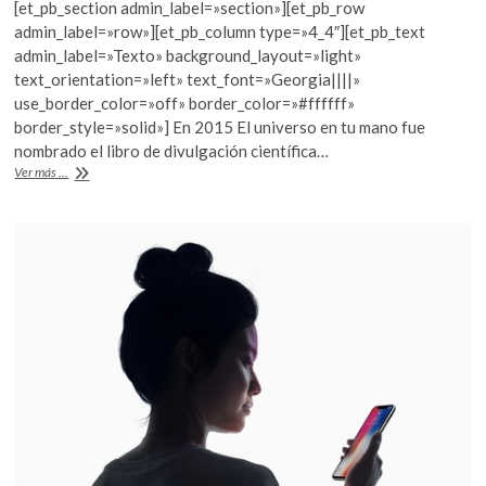
[et_pb_section admin_label=»section»][et_pb_row
e
itt
at
admin_label=»row»][et_pb_column type=»4_4″][et_pb_text
b
er
s
admin_label=»Texto» background_layout=»light»
text_orientation=»left» text_font=»Georgia||||»
o
A
use_border_color=»off» border_color=»#ffffff»
o
p
border_style=»solid»] En 2015 El universo en tu mano fue
nombrado el libro de divulgación científica…
k
p
«La
Ver más ...
única
cosa
que
necesitas
es
imaginación»:
Christophe
Galfard