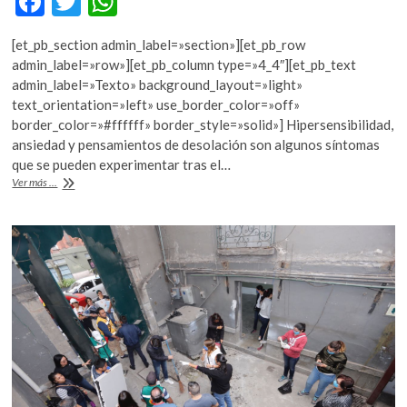
F
T
W
ac
w
h
[et_pb_section admin_label=»section»][et_pb_row
e
itt
at
admin_label=»row»][et_pb_column type=»4_4″][et_pb_text
b
er
s
admin_label=»Texto» background_layout=»light»
text_orientation=»left» use_border_color=»off»
o
A
border_color=»#ffffff» border_style=»solid»] Hipersensibilidad,
o
p
ansiedad y pensamientos de desolación son algunos síntomas
que se pueden experimentar tras el…
k
p
Ayuda
Ver más ...
psicológica
tras
el
sismo