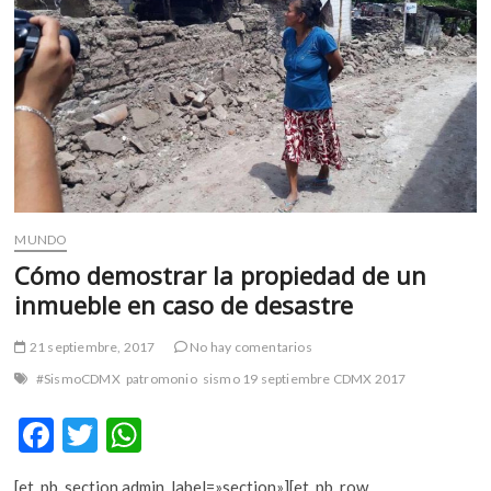
MUNDO
Cómo demostrar la propiedad de un
inmueble en caso de desastre
21 septiembre, 2017
No hay comentarios
#SismoCDMX
patromonio
sismo 19 septiembre CDMX 2017
F
T
W
ac
w
h
[et_pb_section admin_label=»section»][et_pb_row