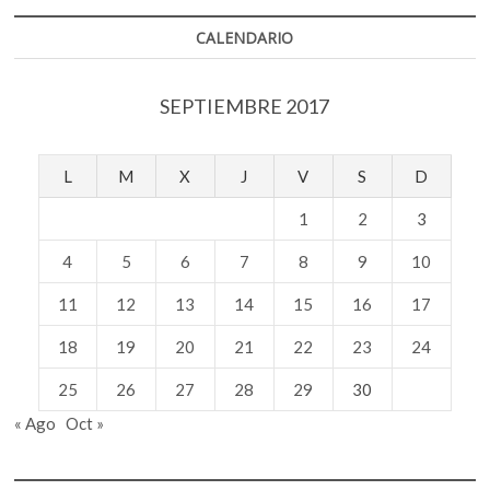
patrimoniales
CALENDARIO
SEPTIEMBRE 2017
L
M
X
J
V
S
D
1
2
3
4
5
6
7
8
9
10
11
12
13
14
15
16
17
18
19
20
21
22
23
24
25
26
27
28
29
30
« Ago
Oct »