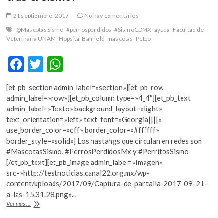
21 septiembre, 2017
No hay comentarios
@MascotasSismo
#perrosperdidos
#SismoCDMX
ayuda
Facultad de
Veterinaria UNAM
Hopsital Banfield
mascotas
Petco
F
T
W
ac
w
h
[et_pb_section admin_label=»section»][et_pb_row
e
itt
at
admin_label=»row»][et_pb_column type=»4_4″][et_pb_text
b
er
s
admin_label=»Texto» background_layout=»light»
text_orientation=»left» text_font=»Georgia||||»
o
A
use_border_color=»off» border_color=»#ffffff»
o
p
border_style=»solid»] Los hastahgs que circulan en redes son
#MascotasSismo, #PerrosPerdidosMx y #PerritosSismo
k
p
[/et_pb_text][et_pb_image admin_label=»Imagen»
src=»http://testnoticias.canal22.org.mx/wp-
content/uploads/2017/09/Captura-de-pantalla-2017-09-21-
a-las-15.31.28.png»…
¿Cómo
Ver más ...
encontrar