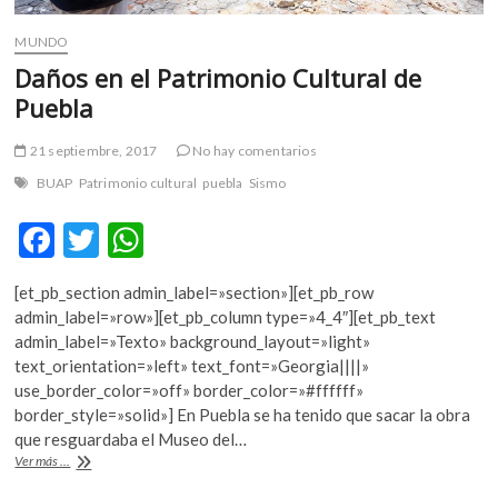
MUNDO
Daños en el Patrimonio Cultural de
Puebla
21 septiembre, 2017
No hay comentarios
BUAP
Patrimonio cultural
puebla
Sismo
F
T
W
ac
w
h
[et_pb_section admin_label=»section»][et_pb_row
e
itt
at
admin_label=»row»][et_pb_column type=»4_4″][et_pb_text
b
er
s
admin_label=»Texto» background_layout=»light»
text_orientation=»left» text_font=»Georgia||||»
o
A
use_border_color=»off» border_color=»#ffffff»
o
p
border_style=»solid»] En Puebla se ha tenido que sacar la obra
que resguardaba el Museo del…
k
p
Daños
Ver más ...
en