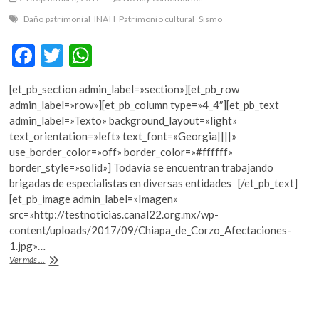
Daño patrimonial
INAH
Patrimonio cultural
Sismo
F
T
W
ac
w
h
[et_pb_section admin_label=»section»][et_pb_row
e
itt
at
admin_label=»row»][et_pb_column type=»4_4″][et_pb_text
b
er
s
admin_label=»Texto» background_layout=»light»
text_orientation=»left» text_font=»Georgia||||»
o
A
use_border_color=»off» border_color=»#ffffff»
o
p
border_style=»solid»] Todavía se encuentran trabajando
brigadas de especialistas en diversas entidades [/et_pb_text]
k
p
[et_pb_image admin_label=»Imagen»
src=»http://testnoticias.canal22.org.mx/wp-
content/uploads/2017/09/Chiapa_de_Corzo_Afectaciones-
1.jpg»…
Secretaría
Ver más ...
de
Cultura
reporta
daños