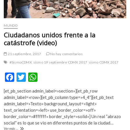
MUNDO
Ciudadanos unidos frente a la
catástrofe (video)
21 septiembre, 2017
No hay comentarios
#SismoCDMX
sismo 19 septiembre CDMX 2017
sismo CDMX 2017
F
T
W
ac
w
h
[et_pb_section admin_label=»section»][et_pb_row
e
itt
at
admin_label=»row»][et_pb_column type=»4_4″][et_pb_text
b
er
s
admin_label=»Texto» background_layout=»light»
text_orientation=»left» use_border_color=»off»
o
A
border_color=»#ffffff» border_style=»solid»] Un real “abrazo
o
p
social” es lo que se vio en diferentes puntos de la ciudad…
Ciudadanos
Ver más ...