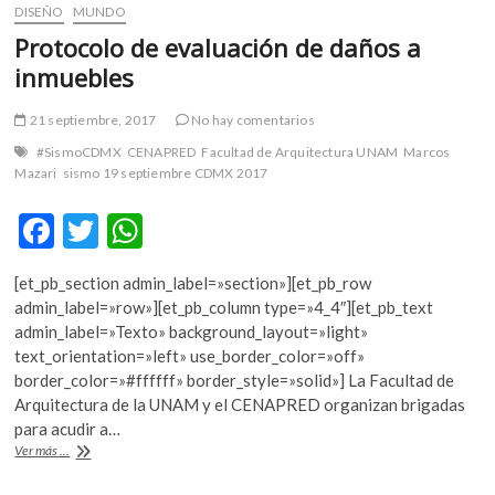
DISEÑO
MUNDO
Protocolo de evaluación de daños a
inmuebles
21 septiembre, 2017
No hay comentarios
#SismoCDMX
CENAPRED
Facultad de Arquitectura UNAM
Marcos
Mazari
sismo 19 septiembre CDMX 2017
F
T
W
ac
w
h
[et_pb_section admin_label=»section»][et_pb_row
e
itt
at
admin_label=»row»][et_pb_column type=»4_4″][et_pb_text
b
er
s
admin_label=»Texto» background_layout=»light»
text_orientation=»left» use_border_color=»off»
o
A
border_color=»#ffffff» border_style=»solid»] La Facultad de
o
p
Arquitectura de la UNAM y el CENAPRED organizan brigadas
para acudir a…
k
p
Protocolo
Ver más ...
de
evaluación