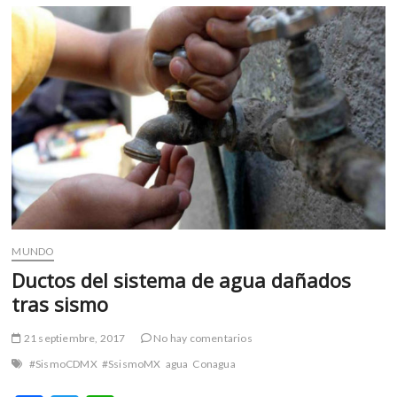
de
daños
a
inmuebles
MUNDO
Ductos del sistema de agua dañados
tras sismo
21 septiembre, 2017
No hay comentarios
#SismoCDMX
#SsismoMX
agua
Conagua