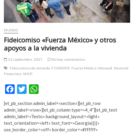
MUNDO
Fideicomiso «Fuerza México» y otros
apoyos a la vivienda
21 septiembre, 2017
No hay comentarios
Fideicomiso de vivienda
FOVISSSTE
Fuerza México
Infonavit
Nacional
Financiera
SHCP
F
T
W
ac
w
h
[et_pb_section admin_label=»section»][et_pb_row
e
itt
at
admin_label=»row»][et_pb_column type=»4_4″][et_pb_text
b
er
s
admin_label=»Texto» background_layout=»light»
text_orientation=»left» text_font=»Georgia||||»
o
A
use_border_color=»off» border_color=»#ffffff»