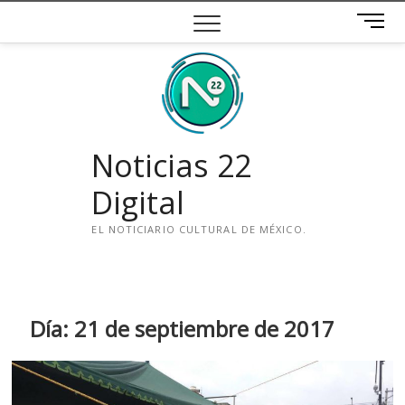
Saltar
B
al
o
contenido
t
ó
n
d
e
Noticias 22
m
e
Digital
n
ú
EL NOTICIARIO CULTURAL DE MÉXICO.
i
n
s
t
Día:
21 de septiembre de 2017
a
g
r
a