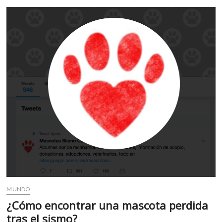
el
Patrimonio
Cultural
de
Puebla
MUNDO
¿Cómo encontrar una mascota perdida
tras el sismo?