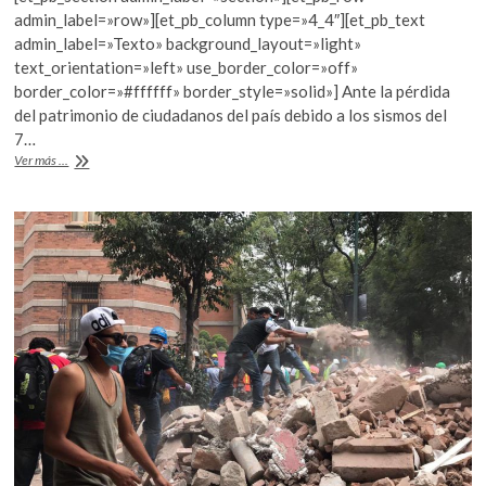
e
itt
at
admin_label=»row»][et_pb_column type=»4_4″][et_pb_text
b
er
s
admin_label=»Texto» background_layout=»light»
text_orientation=»left» use_border_color=»off»
o
A
border_color=»#ffffff» border_style=»solid»] Ante la pérdida
o
p
del patrimonio de ciudadanos del país debido a los sismos del
7…
k
p
Cómo
Ver más ...
demostrar
la
propiedad
de
un
inmueble
en
caso
de
desastre