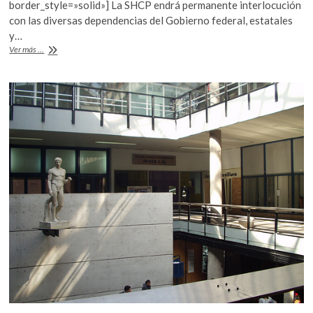
o
p
border_style=»solid»] La SHCP endrá permanente interlocución
con las diversas dependencias del Gobierno federal, estatales
k
p
y…
Fideicomiso
Ver más ...
«Fuerza
México»
y
otros
apoyos
a
la
vivienda