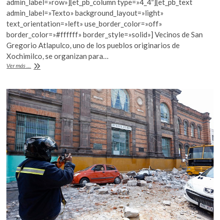
admin_label=»row»][et_pb_column type=»4_4″][et_pb_text
k
b
er
s
admin_label=»Texto» background_layout=»light»
o
text_orientation=»left» use_border_color=»off»
o
A
p
border_color=»#ffffff» border_style=»solid»] Vecinos de San
e
o
p
Gregorio Atlapulco, uno de los pueblos originarios de
n
Xochimilco, se organizan para…
k
p
San
Ver más ...
Gregorio
Atlapulco
en
imágenes