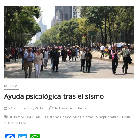
una
mascota
perdida
tras
el
sismo?
MUNDO
Ayuda psicológica tras el sismo
21 septiembre, 2017
No hay comentarios
#SismoCDMX
ABC
asistencia psicológica
sismo 19 septiembre CDMX
2017
UNAM