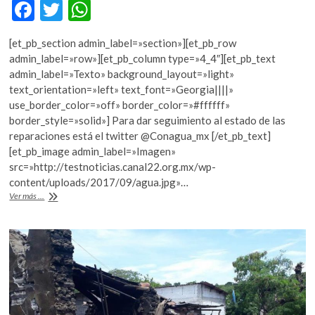
F
T
W
ac
w
h
[et_pb_section admin_label=»section»][et_pb_row
e
itt
at
admin_label=»row»][et_pb_column type=»4_4″][et_pb_text
b
er
s
admin_label=»Texto» background_layout=»light»
text_orientation=»left» text_font=»Georgia||||»
o
A
use_border_color=»off» border_color=»#ffffff»
o
p
border_style=»solid»] Para dar seguimiento al estado de las
reparaciones está el twitter @Conagua_mx [/et_pb_text]
k
p
[et_pb_image admin_label=»Imagen»
src=»http://testnoticias.canal22.org.mx/wp-
content/uploads/2017/09/agua.jpg»…
Ductos
Ver más ...
del
sistema
de
agua
dañados
tras
sismo