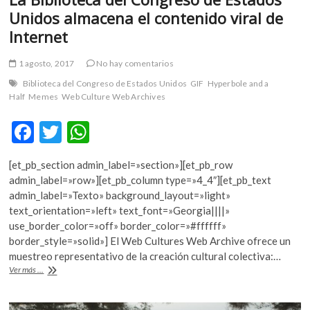
Unidos almacena el contenido viral de
Internet
1 agosto, 2017
No hay comentarios
Biblioteca del Congreso de Estados Unidos
GIF
Hyperbole and a
Half
Memes
Web Culture Web Archives
F
T
W
ac
w
h
[et_pb_section admin_label=»section»][et_pb_row
e
itt
at
admin_label=»row»][et_pb_column type=»4_4″][et_pb_text
b
er
s
admin_label=»Texto» background_layout=»light»
text_orientation=»left» text_font=»Georgia||||»
o
A
use_border_color=»off» border_color=»#ffffff»
o
p
border_style=»solid»] El Web Cultures Web Archive ofrece un
muestreo representativo de la creación cultural colectiva:…
k
p
La
Ver más ...
Biblioteca
del
Congreso