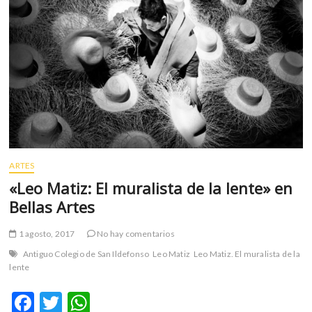
ARTES
«Leo Matiz: El muralista de la lente» en
Bellas Artes
1 agosto, 2017
No hay comentarios
Antiguo Colegio de San Ildefonso
Leo Matiz
Leo Matiz. El muralista de la
lente
F
T
W