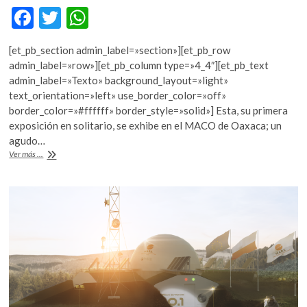
F
T
W
ac
w
h
[et_pb_section admin_label=»section»][et_pb_row
e
itt
at
admin_label=»row»][et_pb_column type=»4_4″][et_pb_text
b
er
s
admin_label=»Texto» background_layout=»light»
text_orientation=»left» use_border_color=»off»
o
A
border_color=»#ffffff» border_style=»solid»] Esta, su primera
o
p
exposición en solitario, se exhibe en el MACO de Oaxaca; un
agudo…
k
p
Edgardo
Ver más ...
Aragón
nos
cuenta
sobre
“Memoria
tísica”