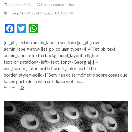
1 agosto, 2017
No hay comentarios
Emoji CDMX
Itzel Oropeza
LAB CDMX
F
T
W
ac
w
h
[et_pb_section admin_label=»section»][et_pb_row
e
itt
at
admin_label=»row»][et_pb_column type=»4_4″][et_pb_text
b
er
s
admin_label=»Texto» background_layout=»light»
text_orientation=»left» text_font=»Georgia||||»
o
A
use_border_color=»off» border_color=»#ffffff»
o
p
border_style=»solid»] “Servirán de termómetro sobre cosas que
hacen parte de la vida cotidiana y otras…
k
p
La
Ver más ...
CDMX
ya
tiene
emojis
representativos