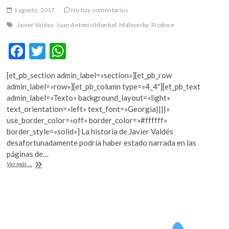
k
1 agosto, 2017
No hay comentarios
o
Javier Valdez
Juan Antonio Montiel
Malayerba
Ríodoce
p
e
F
T
W
n
ac
w
h
[et_pb_section admin_label=»section»][et_pb_row
e
itt
at
admin_label=»row»][et_pb_column type=»4_4″][et_pb_text
b
er
s
admin_label=»Texto» background_layout=»light»
text_orientation=»left» text_font=»Georgia||||»
o
A
use_border_color=»off» border_color=»#ffffff»
o
p
border_style=»solid»] La historia de Javier Valdés
desafortunadamente podría haber estado narrada en las
k
p
páginas de…
“Malayerba”
Ver más ...
llega
a
España