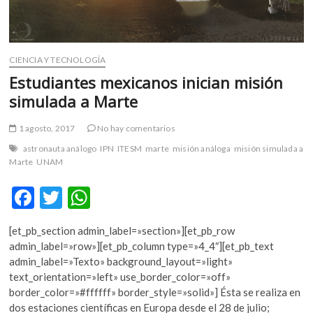
CIENCIA Y TECNOLOGÍA
Estudiantes mexicanos inician misión
simulada a Marte
1 agosto, 2017
No hay comentarios
astronauta análogo
IPN
ITESM
marte
misión análoga
misión simulada a
Marte
UNAM
F
T
W
ac
w
h
[et_pb_section admin_label=»section»][et_pb_row
e
itt
at
admin_label=»row»][et_pb_column type=»4_4″][et_pb_text
b
er
s
admin_label=»Texto» background_layout=»light»
text_orientation=»left» use_border_color=»off»
o
A
border_color=»#ffffff» border_style=»solid»] Ésta se realiza en
o
p
dos estaciones científicas en Europa desde el 28 de julio;