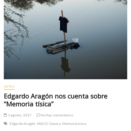
de
Estados
Unidos
almacena
el
contenido
viral
de
Internet
ARTES
Edgardo Aragón nos cuenta sobre
“Memoria tísica”
1 agosto, 2017
No hay comentarios
Edgardo Aragón
MACO Oaxaca
Memoria tísica