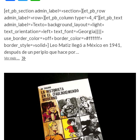
ac
w
h
[et_pb_section admin_label=»section»][et_pb_row
e
itt
at
admin_label=»row»][et_pb_column type=»4_4″][et_pb_text
b
er
s
admin_label=»Texto» background_layout=»light»
text_orientation=»left» text_font=»Georgia||||»
o
A
use_border_color=»off» border_color=»#ffffff»
o
p
border_style=»solid»] Leo Matiz llegó a México en 1941,
después de un periplo que hace por…
k
p
«Leo
Ver más ...
Matiz:
El
muralista
de
la
lente»
en
Bellas
Artes