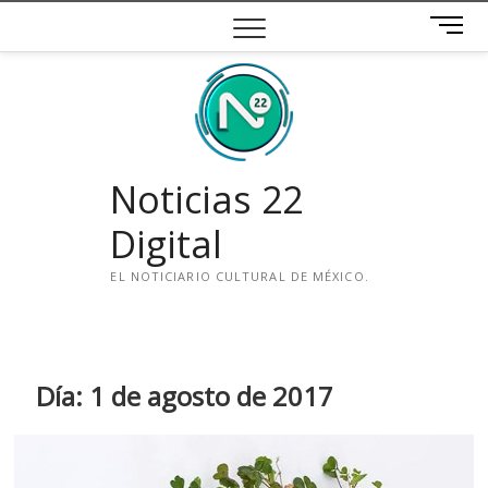
Saltar
B
al
o
contenido
t
ó
n
d
e
Noticias 22
m
e
Digital
n
ú
EL NOTICIARIO CULTURAL DE MÉXICO.
i
n
s
t
Día:
1 de agosto de 2017
a
g
r
a