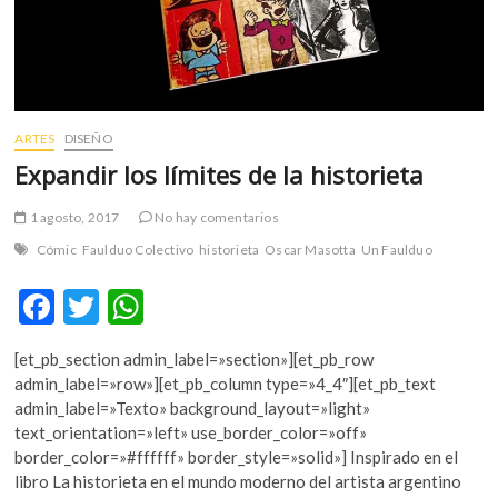
ARTES
DISEÑO
Expandir los límites de la historieta
1 agosto, 2017
No hay comentarios
Cómic
Faulduo Colectivo
historieta
Oscar Masotta
Un Faulduo
F
T
W
ac
w
h
[et_pb_section admin_label=»section»][et_pb_row
e
itt
at
admin_label=»row»][et_pb_column type=»4_4″][et_pb_text
b
er
s
admin_label=»Texto» background_layout=»light»
text_orientation=»left» use_border_color=»off»
o
A
border_color=»#ffffff» border_style=»solid»] Inspirado en el
o
p
libro La historieta en el mundo moderno del artista argentino